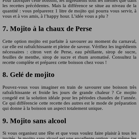
Pour fabriquer cette boisson, les ingrédients sont les mêmes que dans
les recettes précédentes. Mais la différence se situe au niveau de la
quantité : vous préparerez 1 litre de mojito qui pourra vous servir, à
vous et à vos amis, à l’happy hour. L’idée vous a plu ?
7. Mojito à la chaux de Perse
Cette option mojito est parfaite à savourer au moment du carnaval,
car elle est rafraîchissante et pleine de saveur. Vérifiez les ingrédients
nécessaires : citron vert de Perse, eau pétillante, sirop de sucre,
feuilles de menthe, sirop de sucre et rhum aromatisé. Consultez la
recette complète et préparez cette boisson chez vous !
8. Gelé de mojito
Pouvez-vous vous imaginer en train de savourer une boisson très
rafraîchissante et froide les jours de grande chaleur ? Ce mojito
congelé est la solution idéale pour les périodes chaudes de l’année.
Ce qui différencie cette recette des autres est le mode de préparation
qui donne à la boisson un aspect totalement unique.
9. Mojito sans alcool
Si vous organisez une fête et que vous voulez faire plaisir à tous les
invités, le mojito sans alcool est une excellente option, car même les