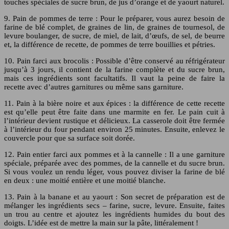
touches spéciales de sucre brun, de jus d’orange et de yaourt naturel.
9. Pain de pommes de terre : Pour le préparer, vous aurez besoin de
farine de blé complet, de graines de lin, de graines de tournesol, de
levure boulanger, de sucre, de miel, de lait, d’œufs, de sel, de beurre
et, la différence de recette, de pommes de terre bouillies et pétries.
10. Pain farci aux brocolis : Possible d’être conservé au réfrigérateur
jusqu’à 3 jours, il contient de la farine complète et du sucre brun,
mais ces ingrédients sont facultatifs. Il vaut la peine de faire la
recette avec d’autres garnitures ou même sans garniture.
11. Pain à la bière noire et aux épices : la différence de cette recette
est qu’elle peut être faite dans une marmite en fer. Le pain cuit à
l’intérieur devient rustique et délicieux. La casserole doit être fermée
à l’intérieur du four pendant environ 25 minutes. Ensuite, enlevez le
couvercle pour que sa surface soit dorée.
12. Pain entier farci aux pommes et à la cannelle : Il a une garniture
spéciale, préparée avec des pommes, de la cannelle et du sucre brun.
Si vous voulez un rendu léger, vous pouvez diviser la farine de blé
en deux : une moitié entière et une moitié blanche.
13. Pain à la banane et au yaourt : Son secret de préparation est de
mélanger les ingrédients secs – farine, sucre, levure. Ensuite, faites
un trou au centre et ajoutez les ingrédients humides du bout des
doigts. L’idée est de mettre la main sur la pâte, littéralement !