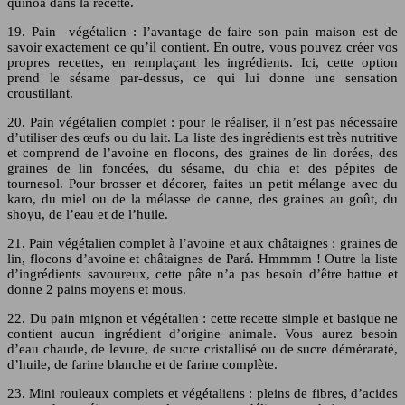
quinoa dans la recette.
19. Pain végétalien : l’avantage de faire son pain maison est de
savoir exactement ce qu’il contient. En outre, vous pouvez créer vos
propres recettes, en remplaçant les ingrédients. Ici, cette option
prend le sésame par-dessus, ce qui lui donne une sensation
croustillant.
20. Pain végétalien complet : pour le réaliser, il n’est pas nécessaire
d’utiliser des œufs ou du lait. La liste des ingrédients est très nutritive
et comprend de l’avoine en flocons, des graines de lin dorées, des
graines de lin foncées, du sésame, du chia et des pépites de
tournesol. Pour brosser et décorer, faites un petit mélange avec du
karo, du miel ou de la mélasse de canne, des graines au goût, du
shoyu, de l’eau et de l’huile.
21. Pain végétalien complet à l’avoine et aux châtaignes : graines de
lin, flocons d’avoine et châtaignes de Pará. Hmmmm ! Outre la liste
d’ingrédients savoureux, cette pâte n’a pas besoin d’être battue et
donne 2 pains moyens et mous.
22. Du pain mignon et végétalien : cette recette simple et basique ne
contient aucun ingrédient d’origine animale. Vous aurez besoin
d’eau chaude, de levure, de sucre cristallisé ou de sucre déméraraté,
d’huile, de farine blanche et de farine complète.
23. Mini rouleaux complets et végétaliens : pleins de fibres, d’acides