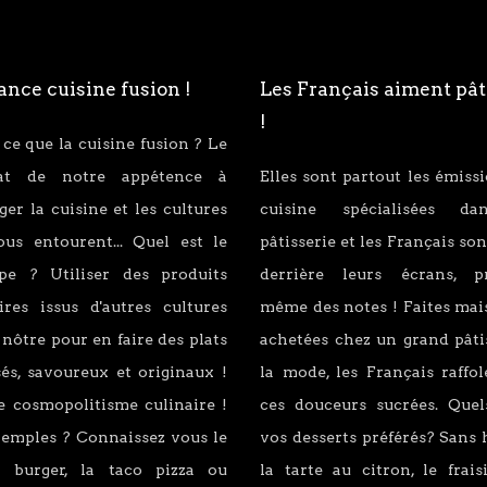
nce cuisine fusion !
Les Français aiment pât
!
 ce que la cuisine fusion ? Le
tat de notre appétence à
Elles sont partout les émiss
er la cuisine et les cultures
cuisine spécialisées d
ous entourent... Quel est le
pâtisserie et les Français son
ipe ? Utiliser des produits
derrière leurs écrans, p
ires issus d'autres cultures
même des notes ! Faites mai
 nôtre pour en faire des plats
achetées chez un grand pâti
és, savoureux et originaux !
la mode, les Français raffo
e cosmopolitisme culinaire !
ces douceurs sucrées. Quel
xemples ? Connaissez vous le
vos desserts préférés? Sans 
 burger, la taco pizza ou
la tarte au citron, le fraisi