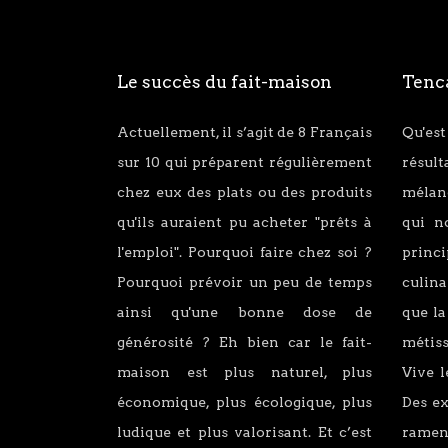
Le succès du fait-maison
Tenca
Actuellement, il s’agit de 8 Français
Qu'est
sur 10 qui préparent régulièrement
résul
chez eux des plats ou des produits
mélang
qu'ils auraient pu acheter "prêts à
qui n
l'emploi". Pourquoi faire chez soi ?
princ
Pourquoi prévoir un peu de temps
culina
ainsi qu'une bonne dose de
que la
générosité ? Eh bien car le fait-
métiss
maison est plus naturel, plus
Vive l
économique, plus écologique, plus
Des e
ludique et plus valorisant. Et c’est
ramen