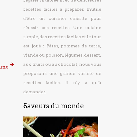
régaler la tablée avec de délicieuses
recettes faciles à préparer.
Inutile
d'être un cuisiner émérite pour
réussir ces recettes. Une cuisine
simple, des recettes faciles et le tour
est joué : Pâtes, pommes de terre,
viande ou poisson, légumes, dessert,
aux fruits ou au chocolat, nous vous
time
proposons une grande variété de
recettes faciles. Il n’y a qu’à
demander.
Saveurs du monde