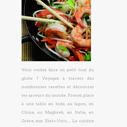
Vous voulez faire un petit tour du
globe ? Voyagez à travers des
nombreuses recettes et découvrez
les saveurs du monde. Prenez place
à une table en Inde, au Japon, en
Chine, au Maghreb, en Italie, en
Grèce, aux Etats-Unis… La cuisine