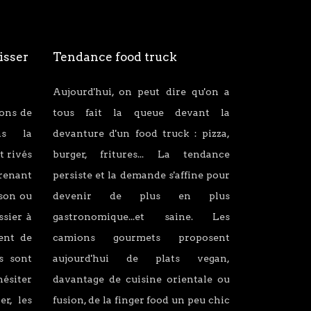
isser
Tendance food truck
Aujourd'hui, on peut dire qu'on a
ions de
tous fait la queue devant la
ans la
devanture d'un food truck : pizza,
t rivés
burger, fritures... La tendance
renant
persiste et la demande s'affine pour
son ou
devenir de plus en plus
ssier à
gastronomique...et saine. Les
lent de
camions gourmets proposent
s sont
aujourd'hui de plats vegan,
hésiter
davantage de cuisine orientale ou
er, les
fusion, de la finger food un peu chic