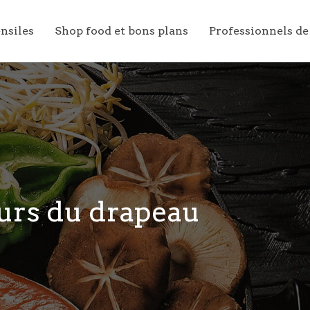
ensiles
Shop food et bons plans
Professionnels de
eurs du drapeau