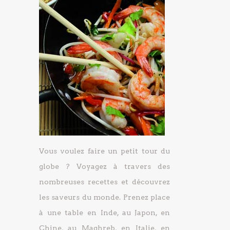
Vous voulez faire un petit tour du
globe ? Voyagez à travers des
nombreuses recettes et découvrez
les saveurs du monde. Prenez place
à une table en Inde, au Japon, en
Chine, au Maghreb, en Italie, en