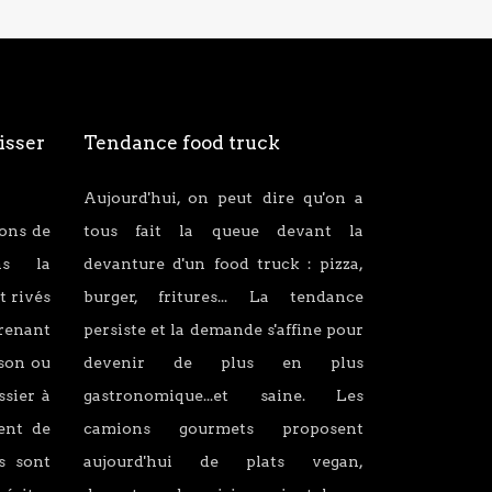
isser
Tendance food truck
Aujourd'hui, on peut dire qu'on a
ions de
tous fait la queue devant la
ans la
devanture d'un food truck : pizza,
t rivés
burger, fritures... La tendance
renant
persiste et la demande s'affine pour
son ou
devenir de plus en plus
ssier à
gastronomique...et saine. Les
lent de
camions gourmets proposent
s sont
aujourd'hui de plats vegan,