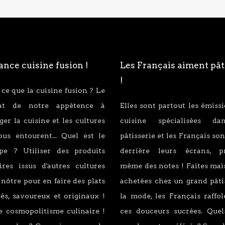
nce cuisine fusion !
Les Français aiment pât
!
 ce que la cuisine fusion ? Le
tat de notre appétence à
Elles sont partout les émiss
er la cuisine et les cultures
cuisine spécialisées d
ous entourent... Quel est le
pâtisserie et les Français son
ipe ? Utiliser des produits
derrière leurs écrans, p
ires issus d'autres cultures
même des notes ! Faites mai
 nôtre pour en faire des plats
achetées chez un grand pâti
és, savoureux et originaux !
la mode, les Français raffo
e cosmopolitisme culinaire !
ces douceurs sucrées. Quel