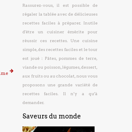
Rassurez-vous, il est possible de
régaler la tablée avec de délicieuses
recettes faciles à préparer.
Inutile
d'être un cuisiner émérite pour
réussir ces recettes. Une cuisine
simple, des recettes faciles et le tour
est joué : Pâtes, pommes de terre,
viande ou poisson, légumes, dessert,
time
aux fruits ou au chocolat, nous vous
proposons une grande variété de
recettes faciles. Il n’y a qu’à
demander.
Saveurs du monde