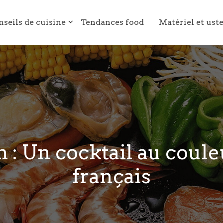
nseils de cuisine
Tendances food
Matériel et ust
h : Un cocktail au coul
français