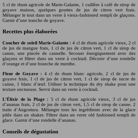
5 cl de rhum agricole de Marie-Galante, 1 cuillère à café de sirop de
goyave maison, quelques gouttes de jus de citron vert frais.
Mélanger le tout dans un verre à vieux-fashioned rempli de glaçons.
Garnir d’une tranche de goyave.
Recettes plus élaborées
Coucher de soleil Marie-Galante :
4 cl de rhum agricole vieux, 2 cl
de jus de mangue frais, 1 cl de jus de citron vert, 1 cl de sirop de
canne, une pincée de cannelle. Secouer énergiquement avec des
glaçons et filtrer dans un verre à cocktail. Décorer d’une rondelle
d’orange et d’une branche de menthe.
Fleur de Goyave :
4 cl de rhum blanc agricole, 2 cl de jus de
goyave frais, 1 cl de jus de citron vert, 1 cl de sirop de sucre de
canne, 1 blanc d’œuf. Utiliser la technique du dry shake pour une
texture onctueuse. Servir dans un verre à cocktail.
L’Élixir de la Plage :
5 cl de rhum agricole vieux, 3 cl de jus
d’ananas frais, 2 cl de jus de citron vert, 1,5 cl de sirop de canne, 2
traits d’Angostura. Mélanger tous les ingrédients avec de la glace
pilée dans un shaker. Filtrer dans un verre old fashioned rempli de
glace. Garnir d’une rondelle d’ananas.
Conseils de dégustation