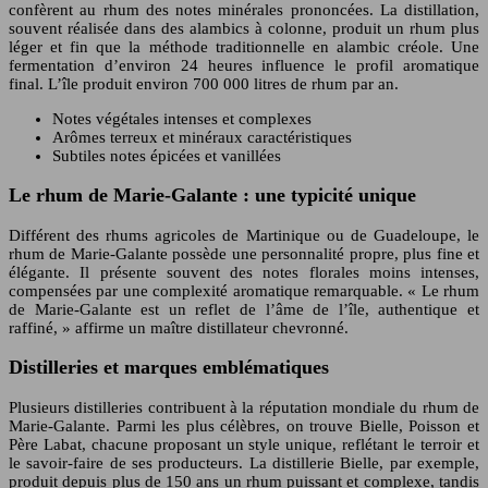
confèrent au rhum des notes minérales prononcées. La distillation,
souvent réalisée dans des alambics à colonne, produit un rhum plus
léger et fin que la méthode traditionnelle en alambic créole. Une
fermentation d’environ 24 heures influence le profil aromatique
final. L’île produit environ 700 000 litres de rhum par an.
Notes végétales intenses et complexes
Arômes terreux et minéraux caractéristiques
Subtiles notes épicées et vanillées
Le rhum de Marie-Galante : une typicité unique
Différent des rhums agricoles de Martinique ou de Guadeloupe, le
rhum de Marie-Galante possède une personnalité propre, plus fine et
élégante. Il présente souvent des notes florales moins intenses,
compensées par une complexité aromatique remarquable. « Le rhum
de Marie-Galante est un reflet de l’âme de l’île, authentique et
raffiné, » affirme un maître distillateur chevronné.
Distilleries et marques emblématiques
Plusieurs distilleries contribuent à la réputation mondiale du rhum de
Marie-Galante. Parmi les plus célèbres, on trouve Bielle, Poisson et
Père Labat, chacune proposant un style unique, reflétant le terroir et
le savoir-faire de ses producteurs. La distillerie Bielle, par exemple,
produit depuis plus de 150 ans un rhum puissant et complexe, tandis