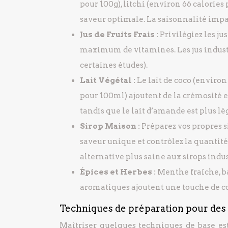
pour 100g), litchi (environ 66 calories 
saveur optimale. La saisonnalité impac
Jus de Fruits Frais :
Privilégiez les j
maximum de vitamines. Les jus industr
certaines études).
Lait Végétal :
Le lait de coco (environ
pour 100ml) ajoutent de la crémosité et
tandis que le lait d’amande est plus lég
Sirop Maison :
Préparez vos propres si
saveur unique et contrôlez la quantité 
alternative plus saine aux sirops indus
Épices et Herbes :
Menthe fraîche, ba
aromatiques ajoutent une touche de co
Techniques de préparation pour des c
Maîtriser quelques techniques de base est