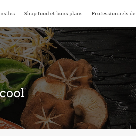
ensiles
Shop food et bons plans
Professionnels de
cool