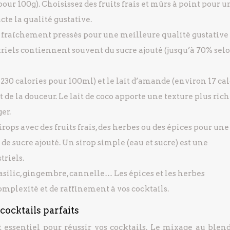
pour 100g). Choisissez des fruits frais et mûrs à point pour u
te la qualité gustative.
us fraîchement pressés pour une meilleure qualité gustative
iels contiennent souvent du sucre ajouté (jusqu’à 70% sel
 230 calories pour 100ml) et le lait d’amande (environ 17 ca
 de la douceur. Le lait de coco apporte une texture plus rich
er.
rops avec des fruits frais, des herbes ou des épices pour une
de sucre ajouté. Un sirop simple (eau et sucre) est une
triels.
silic, gingembre, cannelle… Les épices et les herbes
mplexité et de raffinement à vos cocktails.
ocktails parfaits
 essentiel pour réussir vos cocktails. Le mixage au blend