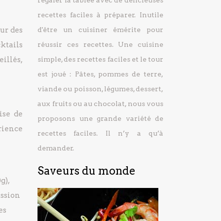
régaler la tablée avec de délicieuses
recettes faciles à préparer.
Inutile
our des
d'être un cuisiner émérite pour
ktails
réussir ces recettes. Une cuisine
eillés,
simple, des recettes faciles et le tour
est joué : Pâtes, pommes de terre,
viande ou poisson, légumes, dessert,
aux fruits ou au chocolat, nous vous
ise de
proposons une grande variété de
érience
recettes faciles. Il n’y a qu’à
demander.
Saveurs du monde
g),
assion
es