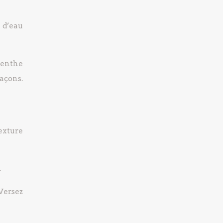
l d’eau
 menthe
açons.
exture
.
Versez