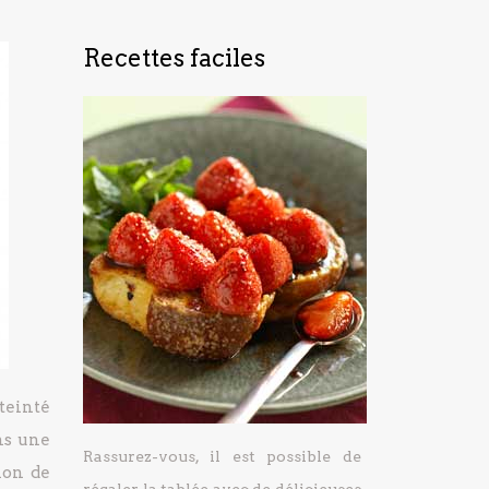
Recettes faciles
teinté
ns une
Rassurez-vous, il est possible de
ion de