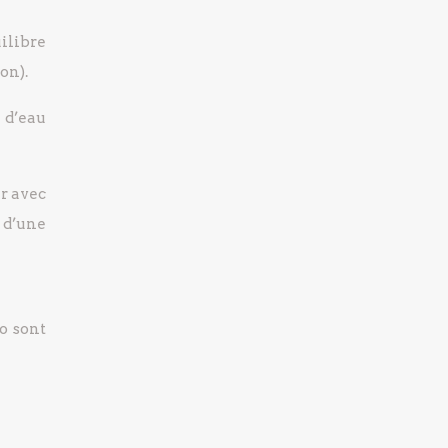
uilibre
on).
l d’eau
er avec
r d’une
o sont