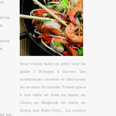
ne
 et un
on
lories
e,
Vous voulez faire un petit tour du
globe ? Voyagez à travers des
nombreuses recettes et découvrez
les saveurs du monde. Prenez place
à une table en Inde, au Japon, en
Chine, au Maghreb, en Italie, en
Grèce, aux Etats-Unis… La cuisine
er est