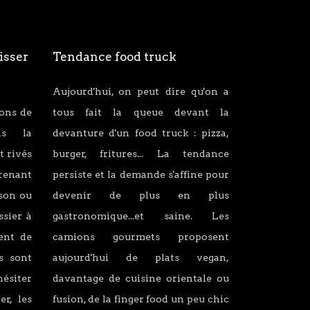
isser
Tendance food truck
Aujourd'hui, on peut dire qu'on a
ions de
tous fait la queue devant la
ans la
devanture d'un food truck : pizza,
t rivés
burger, fritures... La tendance
renant
persiste et la demande s'affine pour
son ou
devenir de plus en plus
ssier à
gastronomique...et saine. Les
lent de
camions gourmets proposent
s sont
aujourd'hui de plats vegan,
hésiter
davantage de cuisine orientale ou
er, les
fusion, de la finger food un peu chic