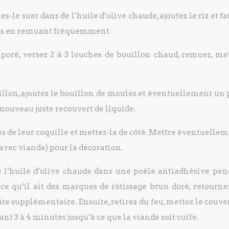
es-le suer dans de l’huile d’olive chaude, ajoutez le riz et fa
res en remuant fréquemment.
évaporé, versez 2 à 3 louches de bouillon chaud, remuez, me
uillon, ajoutez le bouillon de moules et éventuellement un 
à nouveau juste recouvert de liquide.
es de leur coquille et mettez-la de côté. Mettre éventuelle
avec viande) pour la décoration.
 de l’huile d’olive chaude dans une poêle antiadhésive pen
e qu’il ait des marques de rôtissage brun doré, retournez
e supplémentaire. Ensuite, retirez du feu, mettez le couve
t 3 à 4 minutes jusqu’à ce que la viande soit cuite.