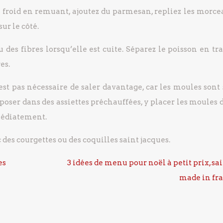
rre froid en remuant, ajoutez du parmesan, repliez les morc
ur le côté.
es fibres lorsqu’elle est cuite. Séparez le poisson en tr
es.
n’est pas nécessaire de saler davantage, car les moules sont
sposer dans des assiettes préchauffées, y placer les moules 
médiatement.
des courgettes ou des coquilles saint jacques.
es
3 idées de menu pour noël à petit prix, sai
made in fr