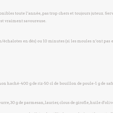
onibles toute l’année, pas trop chers et toujours juteux. Ser
 est vraiment savoureuse.
/échalotes en dés) ou 10 minutes (si les moules n’ont pas 
gnon haché
-400 g de riz
-50 cl de bouillon de poule
-1 g de sa
urre, 30 g de parmesan, laurier, clous de girofle, huile d’olive