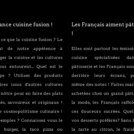
nce cuisine fusion !
Les Français aiment pât
!
 ce que la cuisine fusion ? Le
tat de notre appétence à
Elles sont partout les émiss
er la cuisine et les cultures
cuisine spécialisées d
ous entourent... Quel est le
pâtisserie et les Français son
ipe ? Utiliser des produits
derrière leurs écrans, p
ires issus d'autres cultures
même des notes ! Faites mai
 nôtre pour en faire des plats
achetées chez un grand pâti
és, savoureux et originaux !
la mode, les Français raffo
e cosmopolitisme culinaire !
ces douceurs sucrées. Quel
xemples ? Connaissez vous le
vos desserts préférés? Sans 
 burger, la taco pizza ou
la tarte au citron, le fraisi