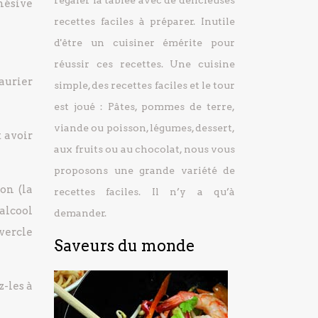
régaler la tablée avec de délicieuses
hésive
recettes faciles à préparer.
Inutile
d'être un cuisiner émérite pour
réussir ces recettes. Une cuisine
aurier
simple, des recettes faciles et le tour
est joué : Pâtes, pommes de terre,
viande ou poisson, légumes, dessert,
 avoir
aux fruits ou au chocolat, nous vous
proposons une grande variété de
on (la
recettes faciles. Il n’y a qu’à
alcool
demander.
vercle
Saveurs du monde
z-les à