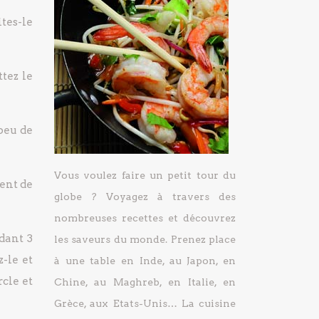
ites-le
ttez le
peu de
Vous voulez faire un petit tour du
ment de
globe ? Voyagez à travers des
nombreuses recettes et découvrez
dant 3
les saveurs du monde. Prenez place
-le et
à une table en Inde, au Japon, en
rcle et
Chine, au Maghreb, en Italie, en
Grèce, aux Etats-Unis… La cuisine