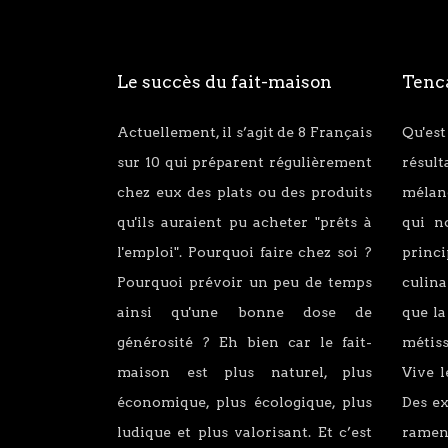
Le succès du fait-maison
Tenca
Actuellement, il s’agit de 8 Français
Qu'est
sur 10 qui préparent régulièrement
résul
chez eux des plats ou des produits
mélang
qu'ils auraient pu acheter "prêts à
qui n
l'emploi". Pourquoi faire chez soi ?
princ
Pourquoi prévoir un peu de temps
culina
ainsi qu'une bonne dose de
que la
générosité ? Eh bien car le fait-
métiss
maison est plus naturel, plus
Vive l
économique, plus écologique, plus
Des e
ludique et plus valorisant. Et c’est
ramen