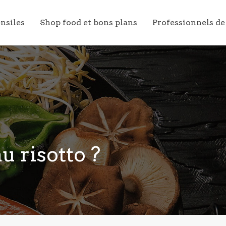
ensiles
Shop food et bons plans
Professionnels de
 risotto ?