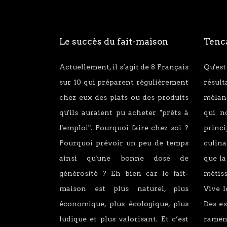
Le succès du fait-maison
Tenca
Actuellement, il s’agit de 8 Français
Qu'est
sur 10 qui préparent régulièrement
résul
chez eux des plats ou des produits
mélang
qu'ils auraient pu acheter "prêts à
qui n
l'emploi". Pourquoi faire chez soi ?
princ
Pourquoi prévoir un peu de temps
culina
ainsi qu'une bonne dose de
que la
générosité ? Eh bien car le fait-
métiss
maison est plus naturel, plus
Vive l
économique, plus écologique, plus
Des e
ludique et plus valorisant. Et c’est
ramen