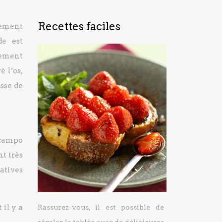
Recettes faciles
rement
de est
lement
é l’os,
isse de
icampo
t très
tatives
 il y a
Rassurez-vous, il est possible de