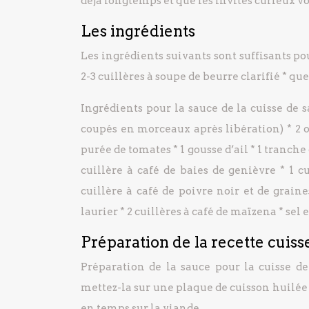
déjà longtemps et que les invités curieux 
Les ingrédients
Les ingrédients suivants sont suffisants pou
2-3 cuillères à soupe de beurre clarifié * qu
Ingrédients pour la sauce de la cuisse de 
coupés en morceaux après libération) * 2 oi
purée de tomates * 1 gousse d’ail * 1 tranch
cuillère à café de baies de genièvre * 1 
cuillère à café de poivre noir et de grain
laurier * 2 cuillères à café de maïzena * sel
Préparation de la recette cuiss
Préparation de la sauce pour la cuisse de
mettez-la sur une plaque de cuisson huilée
en temps sur la viande.