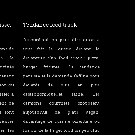
isser
Tendance food truck
Aujourd'hui, on peut dire qu'on a
ions de
tous fait la queue devant la
ans la
devanture d'un food truck : pizza,
t rivés
burger, fritures... La tendance
renant
persiste et la demande s'affine pour
son ou
devenir de plus en plus
ssier à
gastronomique...et saine. Les
lent de
camions gourmets proposent
s sont
aujourd'hui de plats vegan,
hésiter
davantage de cuisine orientale ou
er, les
fusion, de la finger food un peu chic