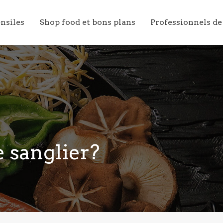
ensiles
Shop food et bons plans
Professionnels de
 sanglier?