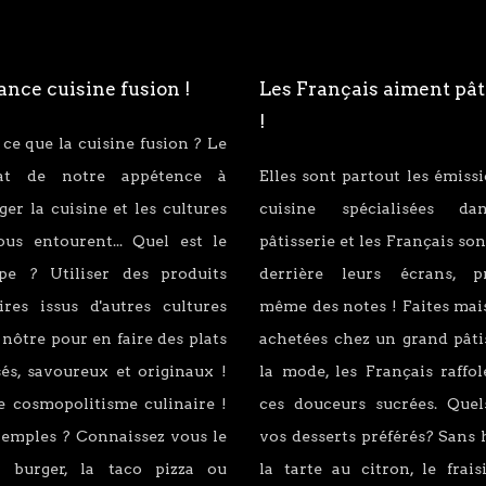
nce cuisine fusion !
Les Français aiment pât
!
 ce que la cuisine fusion ? Le
tat de notre appétence à
Elles sont partout les émiss
er la cuisine et les cultures
cuisine spécialisées d
ous entourent... Quel est le
pâtisserie et les Français son
ipe ? Utiliser des produits
derrière leurs écrans, p
ires issus d'autres cultures
même des notes ! Faites mai
 nôtre pour en faire des plats
achetées chez un grand pâti
és, savoureux et originaux !
la mode, les Français raffo
e cosmopolitisme culinaire !
ces douceurs sucrées. Quel
xemples ? Connaissez vous le
vos desserts préférés? Sans 
 burger, la taco pizza ou
la tarte au citron, le fraisi