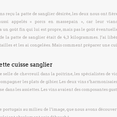
ns reçu la patte de sanglier désirée, les deux nous ont fiè
ussi appelés « porcs en massepain », car leur vian
 un goût fin qui lui est propre, mais pas le goût éventuel
de la patte de sanglier était de 4,3 kilogrammes. J’ai libér
 tailles et les ai congelées. Mais comment préparer une cu
tte cuisse sanglier
lle de chevreuil dans la poitrine, les spécialistes de v
mpagner les plats de gibier. Les deux vins s’harmonisaien
ose dans les assiettes. Les vins avaient des composantes gus
le portugais au milieu de l’image, que nous avons découvert