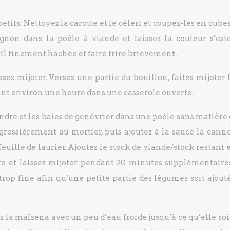
etits. Nettoyez la carotte et le céleri et coupez-les en cubes
ignon dans la poêle à viande et laissez la couleur s’est
ail finement hachée et faire frire brièvement.
issez mijoter. Versez une partie du bouillon, faites mijoter 
ant environ une heure dans une casserole ouverte.
andre et les baies de genévrier dans une poêle sans matière
 grossièrement au mortier, puis ajoutez à la sauce la canne
feuille de laurier. Ajoutez le stock de viande/stock restant
re et laissez mijoter pendant 20 minutes supplémentaires
trop fine afin qu’une petite partie des légumes soit ajout
z la maïzena avec un peu d’eau froide jusqu’à ce qu’elle soit