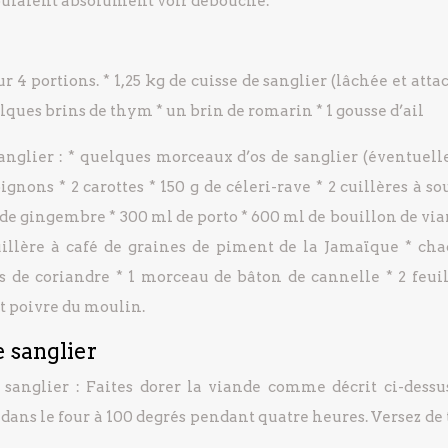
voulaient absolument voir débouché.
r 4 portions. * 1,25 kg de cuisse de sanglier (lâchée et atta
elques brins de thym * un brin de romarin * 1 gousse d’ail
sanglier : * quelques morceaux d’os de sanglier (éventuel
gnons * 2 carottes * 150 g de céleri-rave * 2 cuillères à s
e de gingembre * 300 ml de porto * 600 ml de bouillon de via
cuillère à café de graines de piment de la Jamaïque * ch
es de coriandre * 1 morceau de bâton de cannelle * 2 feuil
 et poivre du moulin.
e sanglier
 sanglier : Faites dorer la viande comme décrit ci-dessus
 dans le four à 100 degrés pendant quatre heures. Versez de