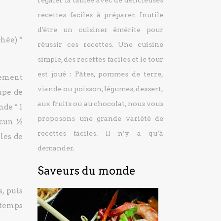
régaler la tablée avec de délicieuses
recettes faciles à préparer.
Inutile
d'être un cuisiner émérite pour
chée) *
réussir ces recettes. Une cuisine
simple, des recettes faciles et le tour
est joué : Pâtes, pommes de terre,
lement
viande ou poisson, légumes, dessert,
oupe de
aux fruits ou au chocolat, nous vous
nde * 1
proposons une grande variété de
acun ½
recettes faciles. Il n’y a qu’à
les de
demander.
Saveurs du monde
, puis
 temps