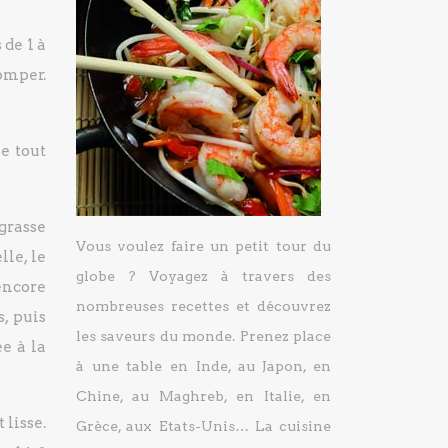
 de 1 à
omper.
le tout
 grasse
Vous voulez faire un petit tour du
lle, le
globe ? Voyagez à travers des
 encore
nombreuses recettes et découvrez
, puis
les saveurs du monde. Prenez place
ée à la
à une table en Inde, au Japon, en
Chine, au Maghreb, en Italie, en
 lisse.
Grèce, aux Etats-Unis… La cuisine