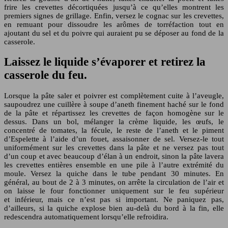
frire les crevettes décortiquées jusqu’à ce qu’elles montrent les
premiers signes de grillage. Enfin, versez le cognac sur les crevettes,
en remuant pour dissoudre les arômes de torréfaction tout en
ajoutant du sel et du poivre qui auraient pu se déposer au fond de la
casserole.
Laissez le liquide s’évaporer et retirez la
casserole du feu.
Lorsque la pâte saler et poivrer est complètement cuite à l’aveugle,
saupoudrez une cuillère à soupe d’aneth finement haché sur le fond
de la pâte et répartissez les crevettes de façon homogène sur le
dessus. Dans un bol, mélanger la crème liquide, les œufs, le
concentré de tomates, la fécule, le reste de l’aneth et le piment
d’Espelette à l’aide d’un fouet, assaisonner de sel. Versez-le tout
uniformément sur les crevettes dans la pâte et ne versez pas tout
d’un coup et avec beaucoup d’élan à un endroit, sinon la pâte lavera
les crevettes entières ensemble en une pile à l’autre extrémité du
moule. Versez la quiche dans le tube pendant 30 minutes. En
général, au bout de 2 à 3 minutes, on arrête la circulation de l’air et
on laisse le four fonctionner uniquement sur le feu supérieur
et inférieur, mais ce n’est pas si important. Ne paniquez pas,
d’ailleurs, si la quiche explose bien au-delà du bord à la fin, elle
redescendra automatiquement lorsqu’elle refroidira.