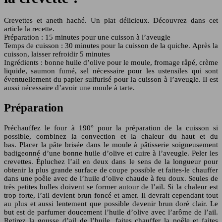
Crevettes et aneth haché. Un plat délicieux. Découvrez dans cet
article la recette.
Préparation : 15 minutes pour une cuisson à l’aveugle
Temps de cuisson : 30 minutes pour la cuisson de la quiche. Après la
cuisson, laisser refroidir 5 minutes
Ingrédients : bonne huile d’olive pour le moule, fromage râpé, crème
liquide, saumon fumé, sel nécessaire pour les ustensiles qui sont
éventuellement du papier sulfurisé pour la cuisson à l’aveugle. Il est
aussi nécessaire d’avoir une moule à tarte.
Préparation
Préchauffez le four à 190° pour la préparation de la cuisson si
possible, combinez la convection et la chaleur du haut et du
bas. Placer la pâte brisée dans le moule à pâtisserie soigneusement
badigeonné d’une bonne huile d’olive et cuire à l’aveugle. Peler les
crevettes. Épluchez l’ail en deux dans le sens de la longueur pour
obtenir la plus grande surface de coupe possible et faites-le chauffer
dans une poêle avec de l’huile d’olive chaude à feu doux. Seules de
très petites bulles doivent se former autour de l’ail. Si la chaleur est
trop forte, l’ail devient brun foncé et amer. Il devrait cependant tout
au plus et aussi lentement que possible devenir brun doré clair. Le
but est de parfumer doucement l’huile d’olive avec l’arôme de l’ail.
Retirez la gousse d’ail de l’huile, faites chauffer la poêle et faites