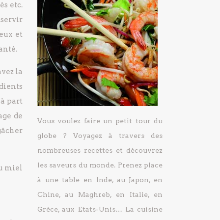
és etc.
servir
eux et
anté.
avez la
dients
 à part
age de
Vous voulez faire un petit tour du
 gâcher
globe ? Voyagez à travers des
nombreuses recettes et découvrez
les saveurs du monde. Prenez place
du miel
à une table en Inde, au Japon, en
Chine, au Maghreb, en Italie, en
Grèce, aux Etats-Unis… La cuisine