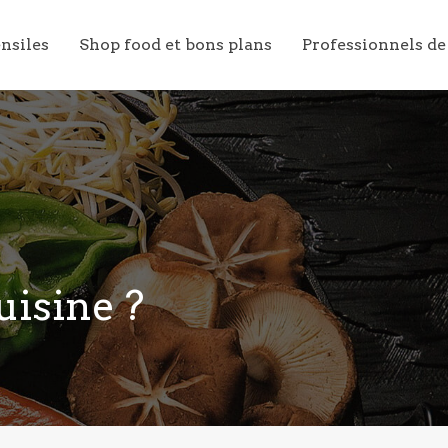
ensiles
Shop food et bons plans
Professionnels de
uisine ?