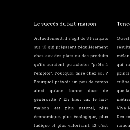
Le succès du fait-maison
Tenca
Actuellement, il s’agit de 8 Français
Qu'est
sur 10 qui préparent régulièrement
résul
chez eux des plats ou des produits
mélang
qu'ils auraient pu acheter "prêts à
qui n
l'emploi". Pourquoi faire chez soi ?
princ
Pourquoi prévoir un peu de temps
culina
ainsi qu'une bonne dose de
que la
générosité ? Eh bien car le fait-
métiss
maison est plus naturel, plus
Vive l
économique, plus écologique, plus
Des e
ludique et plus valorisant. Et c’est
ramen