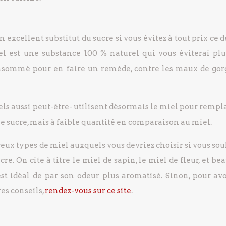
n excellent substitut du sucre si vous évitez à tout prix ce 
el est une substance 100 % naturel qui vous éviterai plu
consommé pour en faire un remède, contre les maux de gor
els aussi peut-être- utilisent désormais le miel pour rempl
t le sucre, mais à faible quantité en comparaison au miel.
breux types de miel auxquels vous devriez choisir si vous so
e. On cite à titre le miel de sapin, le miel de fleur, et b
t idéal de par son odeur plus aromatisé. Sinon, pour avo
res conseils,
rendez-vous sur ce site
.