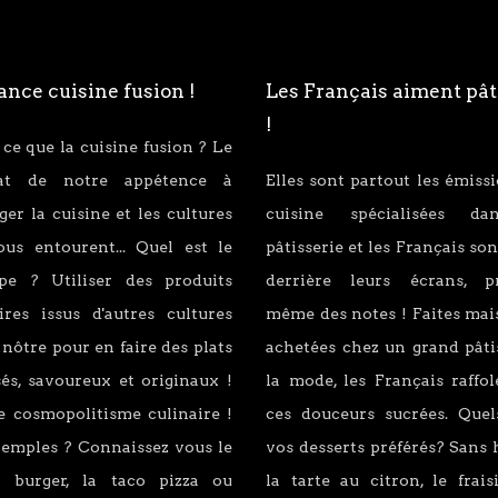
nce cuisine fusion !
Les Français aiment pât
!
 ce que la cuisine fusion ? Le
tat de notre appétence à
Elles sont partout les émiss
er la cuisine et les cultures
cuisine spécialisées d
ous entourent... Quel est le
pâtisserie et les Français son
ipe ? Utiliser des produits
derrière leurs écrans, p
ires issus d'autres cultures
même des notes ! Faites mai
 nôtre pour en faire des plats
achetées chez un grand pâti
és, savoureux et originaux !
la mode, les Français raffo
e cosmopolitisme culinaire !
ces douceurs sucrées. Quel
xemples ? Connaissez vous le
vos desserts préférés? Sans 
 burger, la taco pizza ou
la tarte au citron, le fraisi