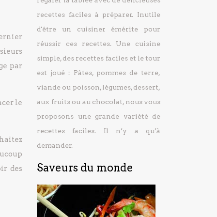
régaler la tablée avec de délicieuses
recettes faciles à préparer.
Inutile
d'être un cuisiner émérite pour
dernier
réussir ces recettes. Une cuisine
sieurs
simple, des recettes faciles et le tour
ge par
est joué : Pâtes, pommes de terre,
viande ou poisson, légumes, dessert,
aux fruits ou au chocolat, nous vous
acer le
proposons une grande variété de
recettes faciles. Il n’y a qu’à
uhaitez
demander.
eaucoup
Saveurs du monde
ir des