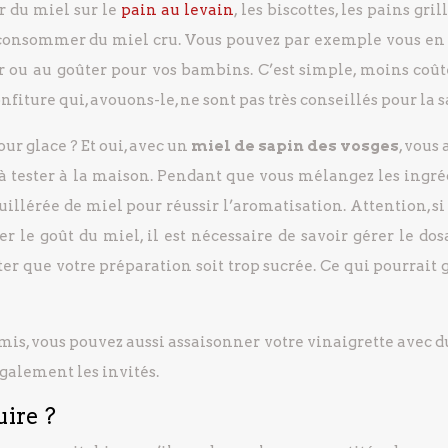
er du miel sur le
pain au levain
, les biscottes, les pains grill
 consommer du miel cru. Vous pouvez par exemple vous en 
r ou au goûter pour vos bambins. C’est simple, moins coût
fiture qui, avouons-le, ne sont pas très conseillés pour la s
r glace ? Et oui, avec un
miel de sapin des vosges
, vous 
, à tester à la maison. Pendant que vous mélangez les ingré
cuillérée de miel pour réussir l’aromatisation. Attention, si
 le goût du miel, il est nécessaire de savoir gérer le dos
viter que votre préparation soit trop sucrée. Ce qui pourrait
mis, vous pouvez aussi assaisonner votre vinaigrette avec 
galement les invités.
uire ?