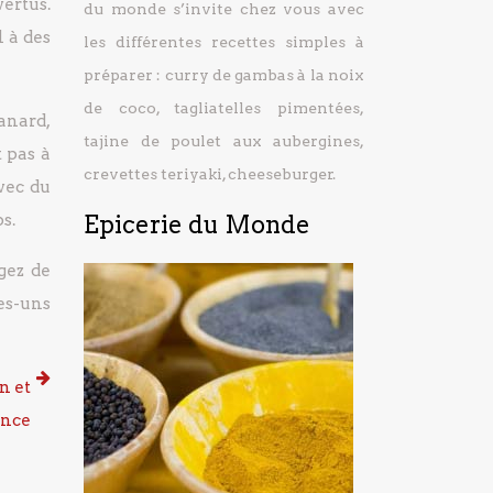
ertus.
du monde s’invite chez vous avec
 à des
les différentes recettes simples à
préparer : curry de gambas à la noix
de coco, tagliatelles pimentées,
canard,
tajine de poulet aux aubergines,
 pas à
crevettes teriyaki, cheeseburger.
vec du
Epicerie du Monde
s.
gez de
es-uns
n et
ance