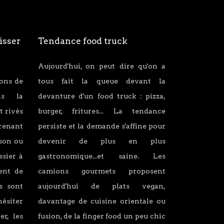
isser
Tendance food truck
Aujourd'hui, on peut dire qu'on a
ions de
tous fait la queue devant la
ans la
devanture d'un food truck : pizza,
t rivés
burger, fritures... La tendance
renant
persiste et la demande s'affine pour
son ou
devenir de plus en plus
ssier à
gastronomique...et saine. Les
lent de
camions gourmets proposent
s sont
aujourd'hui de plats vegan,
hésiter
davantage de cuisine orientale ou
er, les
fusion, de la finger food un peu chic