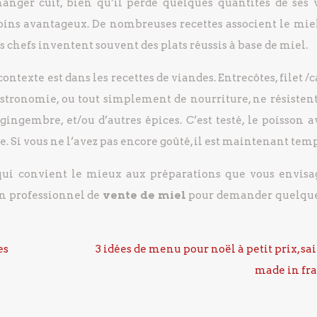
ger cuit, bien qu’il perde quelques quantités de ses v
oins avantageux. De nombreuses recettes associent le miel
nds chefs inventent souvent des plats réussis à base de miel.
contexte est dans les recettes de viandes. Entrecôtes, filet /
stronomie, ou tout simplement de nourriture, ne résistent
ngembre, et/ou d’autres épices. C’est testé, le poisson a
e. Si vous ne l’avez pas encore goûté, il est maintenant temp
s) qui convient le mieux aux préparations que vous envisa
un professionnel de
vente de miel
pour demander quelqu
es
3 idées de menu pour noël à petit prix, sai
made in fr