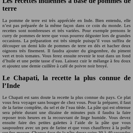
Les recettes indiennes à base de pommes de
terre
La pomme de terre est très appréciée en Inde. Bien entendu, elle
n’est pas préparée de la même façon dans ce coin du monde. Les
recettes sont nombreuses et très variées. Pour exemple prenons le
curry de pommes de terre que vous pourrez déguster lors de grandes
occasions. La préparation est très simple puisqu’il vous suffira de
découper un demi kilo de pommes de terre en dés et hacher deux
oignons très finement. Il faudra ajouter du gingembre, du piment
vert et trois tomates. Vous ferez ensuite revenir le tout dans un fond
d’huile et une petite tasse d’eau. Laissez cuir le mélange à feu doux
et ajoutez une demie cuillère à café de poivre noir broyé.
Le Chapati, la recette la plus connue de
l’Inde
Le Chapati est sans doute la recette la plus connue du pays. Ce plat
vous fera voyager sans bouger de chez vous. Pour la préparer, il faut
de la farine complète, du sel et de l’eau tiède. La pâte qui est obtenue
sera pétrie durant une dizaine de minutes puis il faudra la faire
reposer trois heures en la recouvrant de linge humide. Vous devez
ensuite faire des petites galettes à l’aide de la pâte que vous
saupoudrez avec un peu de farine et que vous chaufferez à la poêle
sur feu moyen. Chaque face de la pâte devra cuire 30 à 40 secondes