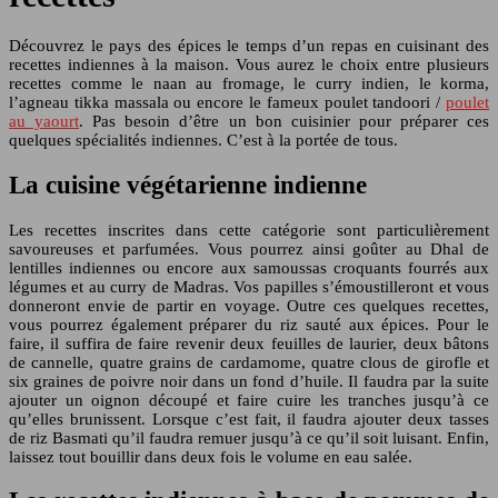
Découvrez le pays des épices le temps d’un repas en cuisinant des
recettes indiennes à la maison. Vous aurez le choix entre plusieurs
recettes comme le naan au fromage, le curry indien, le korma,
l’agneau tikka massala ou encore le fameux poulet tandoori /
poulet
au yaourt
. Pas besoin d’être un bon cuisinier pour préparer ces
quelques spécialités indiennes. C’est à la portée de tous.
La cuisine végétarienne indienne
Les recettes inscrites dans cette catégorie sont particulièrement
savoureuses et parfumées. Vous pourrez ainsi goûter au Dhal de
lentilles indiennes ou encore aux samoussas croquants fourrés aux
légumes et au curry de Madras. Vos papilles s’émoustilleront et vous
donneront envie de partir en voyage. Outre ces quelques recettes,
vous pourrez également préparer du riz sauté aux épices. Pour le
faire, il suffira de faire revenir deux feuilles de laurier, deux bâtons
de cannelle, quatre grains de cardamome, quatre clous de girofle et
six graines de poivre noir dans un fond d’huile. Il faudra par la suite
ajouter un oignon découpé et faire cuire les tranches jusqu’à ce
qu’elles brunissent. Lorsque c’est fait, il faudra ajouter deux tasses
de riz Basmati qu’il faudra remuer jusqu’à ce qu’il soit luisant. Enfin,
laissez tout bouillir dans deux fois le volume en eau salée.