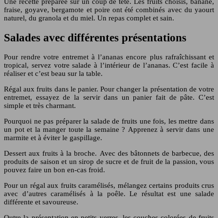
Une recette préparée sur un coup de tête. Les fruits choisis, banane,
fraise, goyave, bergamote et poire ont été combinés avec du yaourt
naturel, du granola et du miel. Un repas complet et sain.
Salades avec différentes présentations
Pour rendre votre entremet à l’ananas encore plus rafraîchissant et
tropical, servez votre salade à l’intérieur de l’ananas. C’est facile à
réaliser et c’est beau sur la table.
Régal aux fruits dans le panier. Pour changer la présentation de votre
entremet, essayez de la servir dans un panier fait de pâte. C’est
simple et très charmant.
Pourquoi ne pas préparer la salade de fruits une fois, les mettre dans
un pot et la manger toute la semaine ? Apprenez à servir dans une
marmite et à éviter le gaspillage.
Dessert aux fruits à la broche. Avec des bâtonnets de barbecue, des
produits de saison et un sirop de sucre et de fruit de la passion, vous
pouvez faire un bon en-cas froid.
Pour un régal aux fruits caramélisés, mélangez certains produits crus
avec d’autres caramélisés à la poêle. Le résultat est une salade
différente et savoureuse.
Outre la présentation en petits verres, les couches colorées de fruits