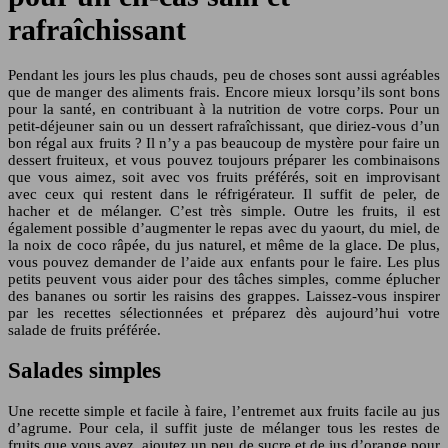
rafraîchissant
Pendant les jours les plus chauds, peu de choses sont aussi agréables
que de manger des aliments frais. Encore mieux lorsqu’ils sont bons
pour la santé, en contribuant à la nutrition de votre corps. Pour un
petit-déjeuner sain ou un dessert rafraîchissant, que diriez-vous d’un
bon régal aux fruits ? Il n’y a pas beaucoup de mystère pour faire un
dessert fruiteux, et vous pouvez toujours préparer les combinaisons
que vous aimez, soit avec vos fruits préférés, soit en improvisant
avec ceux qui restent dans le réfrigérateur. Il suffit de peler, de
hacher et de mélanger. C’est très simple. Outre les fruits, il est
également possible d’augmenter le repas avec du yaourt, du miel, de
la noix de coco râpée, du jus naturel, et même de la glace. De plus,
vous pouvez demander de l’aide aux enfants pour le faire. Les plus
petits peuvent vous aider pour des tâches simples, comme éplucher
des bananes ou sortir les raisins des grappes. Laissez-vous inspirer
par les recettes sélectionnées et préparez dès aujourd’hui votre
salade de fruits préférée.
Salades simples
Une recette simple et facile à faire, l’entremet aux fruits facile au jus
d’agrume. Pour cela, il suffit juste de mélanger tous les restes de
fruits que vous avez, ajoutez un peu de sucre et de jus d’orange pour