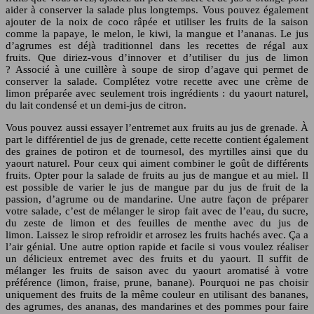
aider à conserver la salade plus longtemps. Vous pouvez également
ajouter de la noix de coco râpée et utiliser les fruits de la saison
comme la papaye, le melon, le kiwi, la mangue et l’ananas. Le jus
d’agrumes est déjà traditionnel dans les recettes de régal aux
fruits. Que diriez-vous d’innover et d’utiliser du jus de limon
? Associé à une cuillère à soupe de sirop d’agave qui permet de
conserver la salade. Complétez votre recette avec une crème de
limon préparée avec seulement trois ingrédients : du yaourt naturel,
du lait condensé et un demi-jus de citron.
Vous pouvez aussi essayer l’entremet aux fruits au jus de grenade. À
part le différentiel de jus de grenade, cette recette contient également
des graines de potiron et de tournesol, des myrtilles ainsi que du
yaourt naturel. Pour ceux qui aiment combiner le goût de différents
fruits. Opter pour la salade de fruits au jus de mangue et au miel. Il
est possible de varier le jus de mangue par du jus de fruit de la
passion, d’agrume ou de mandarine. Une autre façon de préparer
votre salade, c’est de mélanger le sirop fait avec de l’eau, du sucre,
du zeste de limon et des feuilles de menthe avec du jus de
limon. Laissez le sirop refroidir et arrosez les fruits hachés avec. Ça a
l’air génial. Une autre option rapide et facile si vous voulez réaliser
un délicieux entremet avec des fruits et du yaourt. Il suffit de
mélanger les fruits de saison avec du yaourt aromatisé à votre
préférence (limon, fraise, prune, banane). Pourquoi ne pas choisir
uniquement des fruits de la même couleur en utilisant des bananes,
des agrumes, des ananas, des mandarines et des pommes pour faire