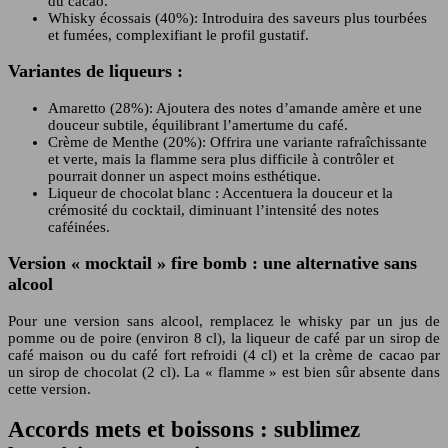
du cacao.
Whisky écossais (40%): Introduira des saveurs plus tourbées
et fumées, complexifiant le profil gustatif.
Variantes de liqueurs :
Amaretto (28%): Ajoutera des notes d’amande amère et une
douceur subtile, équilibrant l’amertume du café.
Crème de Menthe (20%): Offrira une variante rafraîchissante
et verte, mais la flamme sera plus difficile à contrôler et
pourrait donner un aspect moins esthétique.
Liqueur de chocolat blanc : Accentuera la douceur et la
crémosité du cocktail, diminuant l’intensité des notes
caféinées.
Version « mocktail » fire bomb : une alternative sans
alcool
Pour une version sans alcool, remplacez le whisky par un jus de
pomme ou de poire (environ 8 cl), la liqueur de café par un sirop de
café maison ou du café fort refroidi (4 cl) et la crème de cacao par
un sirop de chocolat (2 cl). La « flamme » est bien sûr absente dans
cette version.
Accords mets et boissons : sublimez