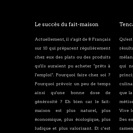
Le succès du fait-maison
Tenca
Actuellement, il s’agit de 8 Français
Qu'est
sur 10 qui préparent régulièrement
résul
chez eux des plats ou des produits
mélang
qu'ils auraient pu acheter "prêts à
qui n
l'emploi". Pourquoi faire chez soi ?
princ
Pourquoi prévoir un peu de temps
culina
ainsi qu'une bonne dose de
que la
générosité ? Eh bien car le fait-
métiss
maison est plus naturel, plus
Vive l
économique, plus écologique, plus
Des e
ludique et plus valorisant. Et c’est
ramen