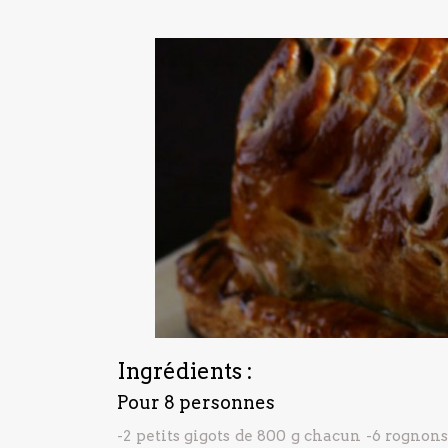
Ingrédients :
Pour 8 personnes
-2 petits gigots de 800 g chacun
-6 rognons