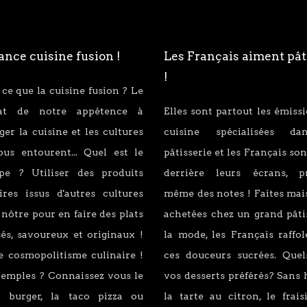
nce cuisine fusion !
Les Français aiment pât
!
 ce que la cuisine fusion ? Le
tat de notre appétence à
Elles sont partout les émiss
er la cuisine et les cultures
cuisine spécialisées d
ous entourent... Quel est le
pâtisserie et les Français son
ipe ? Utiliser des produits
derrière leurs écrans, p
ires issus d'autres cultures
même des notes ! Faites mai
 nôtre pour en faire des plats
achetées chez un grand pâti
és, savoureux et originaux !
la mode, les Français raffo
e cosmopolitisme culinaire !
ces douceurs sucrées. Quel
xemples ? Connaissez vous le
vos desserts préférés? Sans 
 burger, la taco pizza ou
la tarte au citron, le fraisi