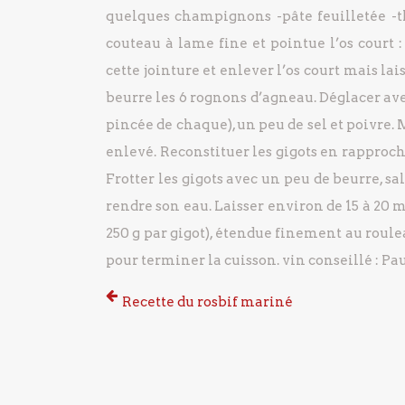
quelques champignons
-pâte feuilletée
-
couteau à lame fine et pointue l’os court :
cette jointure et enlever l’os court mais lai
beurre les 6 rognons d’agneau.
Déglacer ave
pincée de chaque), un peu de sel et poivre.
M
enlevé.
Reconstituer les gigots en rapprocha
Frotter les gigots avec un peu de beurre, sal
rendre son eau. Laisser environ de 15 à 20 m
250 g par gigot), étendue finement au roule
pour terminer la cuisson.
vin conseillé : Pa
Recette du rosbif mariné