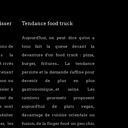
isser
Tendance food truck
Aujourd'hui, on peut dire qu'on a
ions de
tous fait la queue devant la
ans la
devanture d'un food truck : pizza,
t rivés
burger, fritures... La tendance
renant
persiste et la demande s'affine pour
son ou
devenir de plus en plus
ssier à
gastronomique...et saine. Les
lent de
camions gourmets proposent
s sont
aujourd'hui de plats vegan,
hésiter
davantage de cuisine orientale ou
er, les
fusion, de la finger food un peu chic