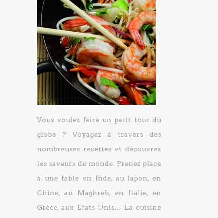
Vous voulez faire un petit tour du
globe ? Voyagez à travers des
nombreuses recettes et découvrez
les saveurs du monde. Prenez place
à une table en Inde, au Japon, en
Chine, au Maghreb, en Italie, en
Grèce, aux Etats-Unis… La cuisine