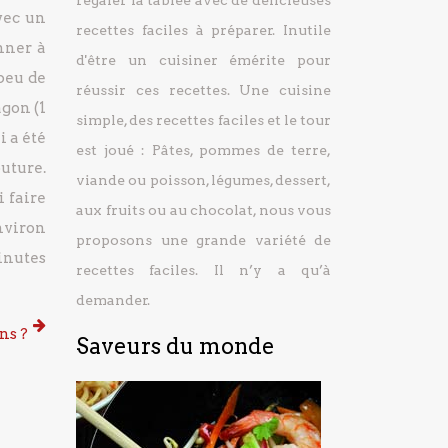
régaler la tablée avec de délicieuses
vec un
recettes faciles à préparer.
Inutile
onner à
d'être un cuisiner émérite pour
 peu de
réussir ces recettes. Une cuisine
gon (1
simple, des recettes faciles et le tour
i a été
est joué : Pâtes, pommes de terre,
outure.
viande ou poisson, légumes, dessert,
i faire
aux fruits ou au chocolat, nous vous
environ
proposons une grande variété de
minutes
recettes faciles. Il n’y a qu’à
demander.
ns ?
Saveurs du monde