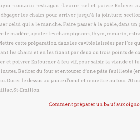
thym
-romarin
-estragon
-beurre
-sel et poivre
Enlever a
 dégager les chairs pour arriver jusqu’à la jointure; secti
sser celui qui a le manche.
Faire passer à la poêle, dans un
c le madère, ajouter les champignons, thym, romarin, estra
ettre cette préparation dans les cavités laissées par l’os qu
nt les chairs et en les fixant par deux ou trois points de c
er et poivrer.
Enfourner à feu vif, pour saisir la viande et lu
inutes. Retirer du four et entourer d’une pâte feuilletée (
au. Dorer le dessus au jaune d’oeuf et remettre au four 20 
uillac, St-Emilion
Comment préparer un bœuf aux oigno