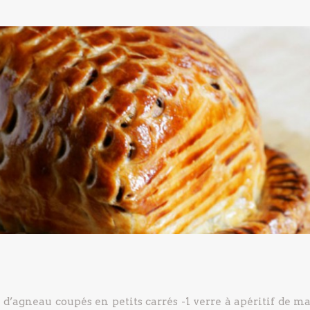
 d’agneau coupés en petits carrés
-1 verre à apéritif de m