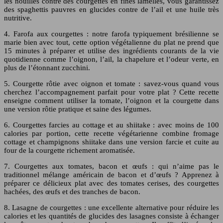
les nouilles contre des courgettes en fines lamelles, vous garantissez
des spaghettis pauvres en glucides contre de l’ail et une huile très
nutritive.
4. Farofa aux courgettes : notre farofa typiquement brésilienne se
marie bien avec tout, cette option végétalienne du plat ne prend que
15 minutes à préparer et utilise des ingrédients courants de la vie
quotidienne comme l’oignon, l’ail, la chapelure et l’odeur verte, en
plus de l’étonnant zucchini.
5. Courgette rôtie avec oignon et tomate : savez-vous quand vous
cherchez l’accompagnement parfait pour votre plat ? Cette recette
enseigne comment utiliser la tomate, l’oignon et la courgette dans
une version rôtie pratique et saine des légumes.
6. Courgettes farcies au cottage et au shiitake : avec moins de 100
calories par portion, cette recette végétarienne combine fromage
cottage et champignons shiitake dans une version farcie et cuite au
four de la courgette richement aromatisée.
7. Courgettes aux tomates, bacon et œufs : qui n’aime pas le
traditionnel mélange américain de bacon et d’œufs ? Apprenez à
préparer ce délicieux plat avec des tomates cerises, des courgettes
hachées, des œufs et des tranches de bacon.
8. Lasagne de courgettes : une excellente alternative pour réduire les
calories et les quantités de glucides des lasagnes consiste à échanger