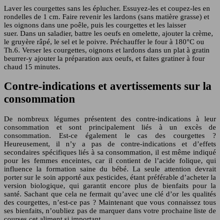
Laver les courgettes sans les éplucher. Essuyez-les et coupez-les en
rondelles de 1 cm. Faire revenir les lardons (sans matière grasse) et
les oignons dans une poêle, puis les courgettes et les laisser
suer. Dans un saladier, battre les oeufs en omelette, ajouter la crème,
le gruyère râpé, le sel et le poivre. Préchauffer le four à 180°C ou
Th.6. Verser les courgettes, oignons et lardons dans un plat à gratin
beurrer-y ajouter la préparation aux oeufs, et faites gratiner à four
chaud 15 minutes.
Contre-indications et avertissements sur la
consommation
De nombreux légumes présentent des contre-indications à leur
consommation et sont principalement liés à un excès de
consommation. Est-ce également le cas des courgettes ?
Heureusement, il n’y a pas de contre-indications et d’effets
secondaires spécifiques liés à sa consommation, il est même indiqué
pour les femmes enceintes, car il contient de l’acide folique, qui
influence la formation saine du bébé. La seule attention devrait
porter sur le soin apporté aux pesticides, étant préférable d’acheter la
version biologique, qui garantit encore plus de bienfaits pour la
santé. Sachant que cela ne fermait qu’avec une clé d’or les qualités
des courgettes, n’est-ce pas ? Maintenant que vous connaissez tous
ses bienfaits, n’oubliez pas de marquer dans votre prochaine liste de
courses cet aliment si important.