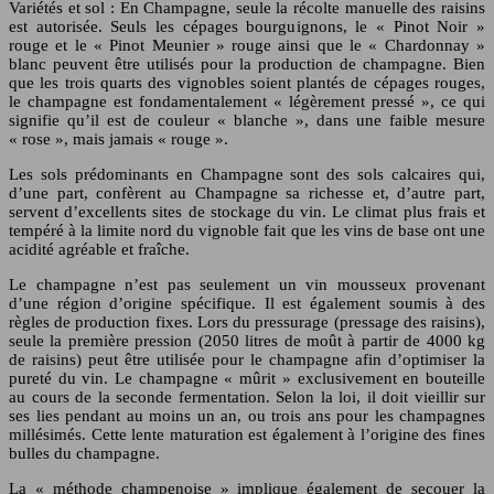
Variétés et sol : En Champagne, seule la récolte manuelle des raisins
est autorisée. Seuls les cépages bourguignons, le « Pinot Noir »
rouge et le « Pinot Meunier » rouge ainsi que le « Chardonnay »
blanc peuvent être utilisés pour la production de champagne. Bien
que les trois quarts des vignobles soient plantés de cépages rouges,
le champagne est fondamentalement « légèrement pressé », ce qui
signifie qu’il est de couleur « blanche », dans une faible mesure
« rose », mais jamais « rouge ».
Les sols prédominants en Champagne sont des sols calcaires qui,
d’une part, confèrent au Champagne sa richesse et, d’autre part,
servent d’excellents sites de stockage du vin. Le climat plus frais et
tempéré à la limite nord du vignoble fait que les vins de base ont une
acidité agréable et fraîche.
Le champagne n’est pas seulement un vin mousseux provenant
d’une région d’origine spécifique. Il est également soumis à des
règles de production fixes. Lors du pressurage (pressage des raisins),
seule la première pression (2050 litres de moût à partir de 4000 kg
de raisins) peut être utilisée pour le champagne afin d’optimiser la
pureté du vin. Le champagne « mûrit » exclusivement en bouteille
au cours de la seconde fermentation. Selon la loi, il doit vieillir sur
ses lies pendant au moins un an, ou trois ans pour les champagnes
millésimés. Cette lente maturation est également à l’origine des fines
bulles du champagne.
La « méthode champenoise » implique également de secouer la