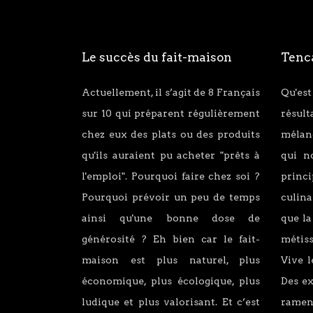
Le succès du fait-maison
Tenca
Actuellement, il s’agit de 8 Français
Qu'est
sur 10 qui préparent régulièrement
résul
chez eux des plats ou des produits
mélang
qu'ils auraient pu acheter "prêts à
qui n
l'emploi". Pourquoi faire chez soi ?
princ
Pourquoi prévoir un peu de temps
culina
ainsi qu'une bonne dose de
que la
générosité ? Eh bien car le fait-
métiss
maison est plus naturel, plus
Vive l
économique, plus écologique, plus
Des e
ludique et plus valorisant. Et c’est
ramen