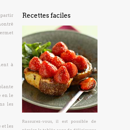
Recettes faciles
partir
montré
permet
ment à
 plante
 en le
ns les
Rassurez-vous, il est possible de
 et les