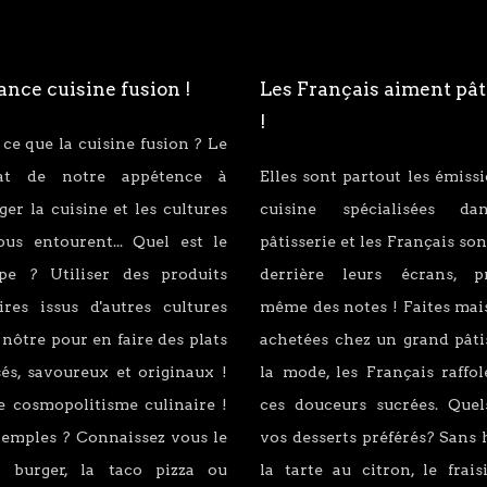
nce cuisine fusion !
Les Français aiment pât
!
 ce que la cuisine fusion ? Le
tat de notre appétence à
Elles sont partout les émiss
er la cuisine et les cultures
cuisine spécialisées d
ous entourent... Quel est le
pâtisserie et les Français son
ipe ? Utiliser des produits
derrière leurs écrans, p
ires issus d'autres cultures
même des notes ! Faites mai
 nôtre pour en faire des plats
achetées chez un grand pâti
és, savoureux et originaux !
la mode, les Français raffo
e cosmopolitisme culinaire !
ces douceurs sucrées. Quel
xemples ? Connaissez vous le
vos desserts préférés? Sans 
 burger, la taco pizza ou
la tarte au citron, le fraisi