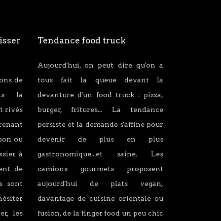
isser
Tendance food truck
Aujourd'hui, on peut dire qu'on a
ions de
tous fait la queue devant la
ans la
devanture d'un food truck : pizza,
t rivés
burger, fritures... La tendance
renant
persiste et la demande s'affine pour
son ou
devenir de plus en plus
ssier à
gastronomique...et saine. Les
lent de
camions gourmets proposent
s sont
aujourd'hui de plats vegan,
hésiter
davantage de cuisine orientale ou
er, les
fusion, de la finger food un peu chic