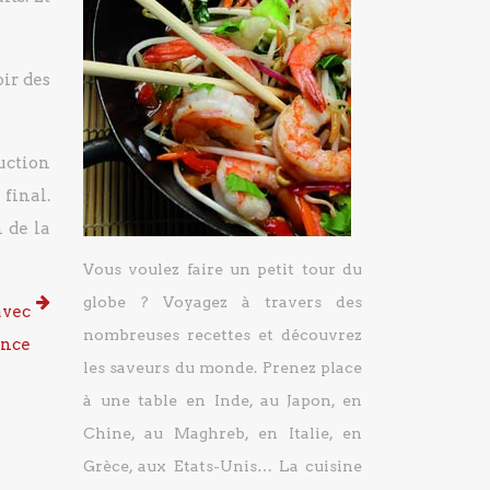
oir des
duction
final.
 de la
Vous voulez faire un petit tour du
globe ? Voyagez à travers des
avec
nombreuses recettes et découvrez
ence
les saveurs du monde. Prenez place
à une table en Inde, au Japon, en
Chine, au Maghreb, en Italie, en
Grèce, aux Etats-Unis… La cuisine