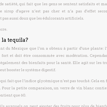
e satiété, qui fait que les gens se sentent satisfaits et m
e sirop d’agave n’est pas cher et n’a pas d’effet seco
 pas aussi doux que les édulcorants artificiels.
cre.
 la tequila?
ant du Mexique que l’on a obtenu à partir d’une plante: l
ol fort et doit être consommée avec modération. Cependan
également des bienfaits pour la santé. Elle agit sur les tr
peut booster le système digestif.
 qui fait que l’indice glycémique n’est pas touché. Cela en 
s. Pour la petite comparaison, un verre de vin blanc conti
contient que 60.
ls auxquels on peut ajouter des fruits pour plus de bienfai