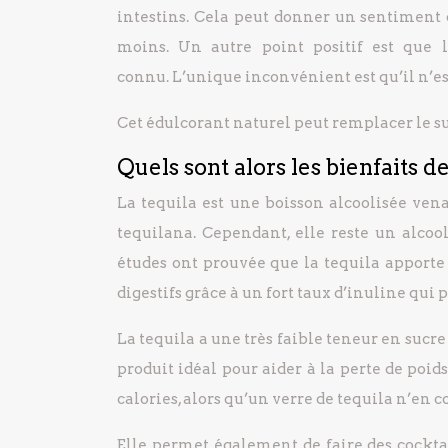
intestins. Cela peut donner un sentiment d
moins. Un autre point positif est que l
connu. L’unique inconvénient est qu’il n’est
Cet édulcorant naturel peut remplacer le su
Quels sont alors les bienfaits de
La tequila est une boisson alcoolisée ven
tequilana. Cependant, elle reste un alco
études ont prouvée que la tequila apporte 
digestifs grâce à un fort taux d’inuline qui 
La tequila a une très faible teneur en sucre
produit idéal pour aider à la perte de poid
calories, alors qu’un verre de tequila n’en 
Elle permet également de faire des cocktai