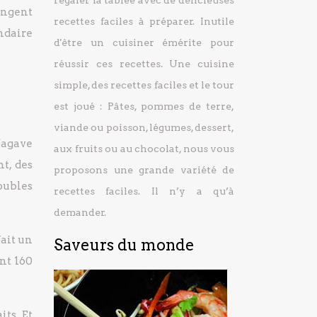
régaler la tablée avec de délicieuses
angent
recettes faciles à préparer.
Inutile
ndaire
d'être un cuisiner émérite pour
réussir ces recettes. Une cuisine
simple, des recettes faciles et le tour
est joué : Pâtes, pommes de terre,
viande ou poisson, légumes, dessert,
’agave
aux fruits ou au chocolat, nous vous
t, des
proposons une grande variété de
oubles
recettes faciles. Il n’y a qu’à
demander.
fait un
Saveurs du monde
ent 160
ts. Et