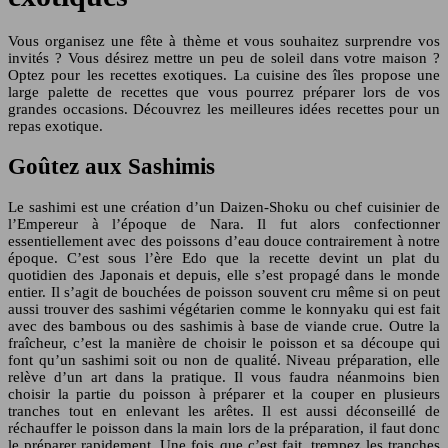
Vous organisez une fête à thème et vous souhaitez surprendre vos
invités ? Vous désirez mettre un peu de soleil dans votre maison ?
Optez pour les recettes exotiques. La cuisine des îles propose une
large palette de recettes que vous pourrez préparer lors de vos
grandes occasions. Découvrez les meilleures idées recettes pour un
repas exotique.
Goûtez aux Sashimis
Le sashimi est une création d’un Daizen-Shoku ou chef cuisinier de
l’Empereur à l’époque de Nara. Il fut alors confectionner
essentiellement avec des poissons d’eau douce contrairement à notre
époque. C’est sous l’ère Edo que la recette devint un plat du
quotidien des Japonais et depuis, elle s’est propagé dans le monde
entier. Il s’agit de bouchées de poisson souvent cru même si on peut
aussi trouver des sashimi végétarien comme le konnyaku qui est fait
avec des bambous ou des sashimis à base de viande crue. Outre la
fraîcheur, c’est la manière de choisir le poisson et sa découpe qui
font qu’un sashimi soit ou non de qualité. Niveau préparation, elle
relève d’un art dans la pratique. Il vous faudra néanmoins bien
choisir la partie du poisson à préparer et la couper en plusieurs
tranches tout en enlevant les arêtes. Il est aussi déconseillé de
réchauffer le poisson dans la main lors de la préparation, il faut donc
le préparer rapidement. Une fois que c’est fait, trempez les tranches