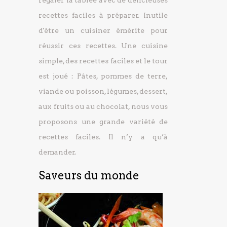
régaler la tablée avec de délicieuses
recettes faciles à préparer.
Inutile
d'être un cuisiner émérite pour
réussir ces recettes. Une cuisine
simple, des recettes faciles et le tour
est joué : Pâtes, pommes de terre,
viande ou poisson, légumes, dessert,
aux fruits ou au chocolat, nous vous
proposons une grande variété de
recettes faciles. Il n’y a qu’à
demander.
Saveurs du monde