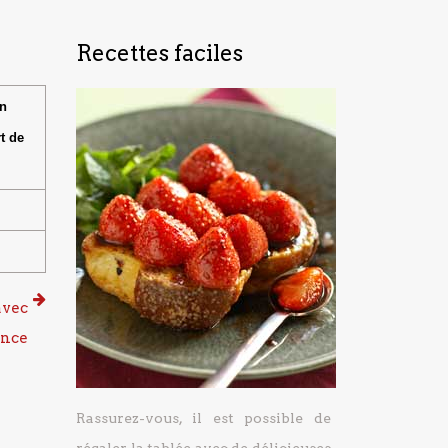
Recettes faciles
un
t de
avec
ence
Rassurez-vous, il est possible de