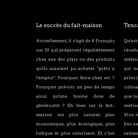
Le succès du fait-maison
Tenca
Actuellement, il s’agit de 8 Français
Qu'est
sur 10 qui préparent régulièrement
résul
chez eux des plats ou des produits
mélang
qu'ils auraient pu acheter "prêts à
qui n
l'emploi". Pourquoi faire chez soi ?
princ
Pourquoi prévoir un peu de temps
culina
ainsi qu'une bonne dose de
que la
générosité ? Eh bien car le fait-
métiss
maison est plus naturel, plus
Vive l
économique, plus écologique, plus
Des e
ludique et plus valorisant. Et c’est
ramen