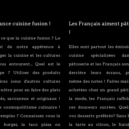
nce cuisine fusion !
Les Français aiment pât
!
 ce que la cuisine fusion ? Le
tat de notre appétence à
Elles sont partout les émiss
er la cuisine et les cultures
cuisine spécialisées d
ous entourent... Quel est le
pâtisserie et les Français son
ipe ? Utiliser des produits
derrière leurs écrans, p
ires issus d'autres cultures
même des notes ! Faites mai
 nôtre pour en faire des plats
achetées chez un grand pâti
és, savoureux et originaux !
la mode, les Français raffo
e cosmopolitisme culinaire !
ces douceurs sucrées. Quel
xemples ? Connaissez vous le
vos desserts préférés? Sans 
 burger, la taco pizza ou
la tarte au citron, le fraisi