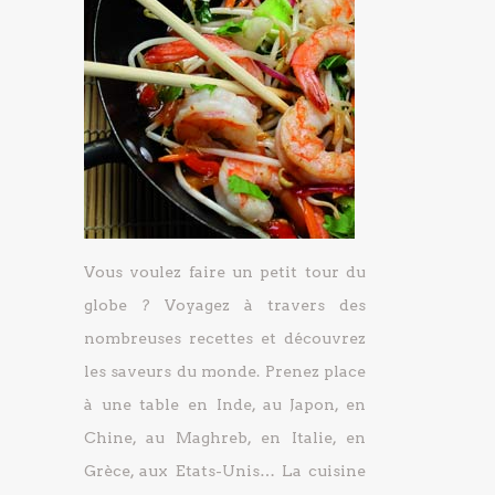
Vous voulez faire un petit tour du
globe ? Voyagez à travers des
nombreuses recettes et découvrez
les saveurs du monde. Prenez place
à une table en Inde, au Japon, en
Chine, au Maghreb, en Italie, en
Grèce, aux Etats-Unis… La cuisine