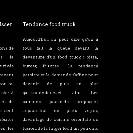
isser
Tendance food truck
Aujourd'hui, on peut dire qu'on a
ions de
tous fait la queue devant la
ans la
devanture d'un food truck : pizza,
t rivés
burger, fritures... La tendance
renant
persiste et la demande s'affine pour
son ou
devenir de plus en plus
ssier à
gastronomique...et saine. Les
lent de
camions gourmets proposent
s sont
aujourd'hui de plats vegan,
hésiter
davantage de cuisine orientale ou
er, les
fusion, de la finger food un peu chic