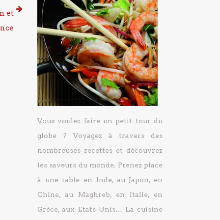
n et
ance
Vous voulez faire un petit tour du
globe ? Voyagez à travers des
nombreuses recettes et découvrez
les saveurs du monde. Prenez place
à une table en Inde, au Japon, en
Chine, au Maghreb, en Italie, en
Grèce, aux Etats-Unis… La cuisine