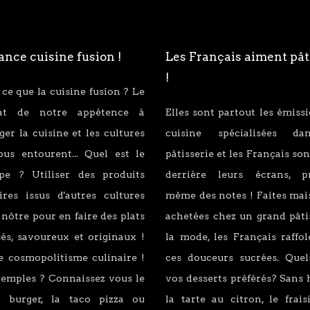
nce cuisine fusion !
Les Français aiment pât
!
 ce que la cuisine fusion ? Le
tat de notre appétence à
Elles sont partout les émiss
er la cuisine et les cultures
cuisine spécialisées d
ous entourent... Quel est le
pâtisserie et les Français son
ipe ? Utiliser des produits
derrière leurs écrans, p
ires issus d'autres cultures
même des notes ! Faites mai
 nôtre pour en faire des plats
achetées chez un grand pâti
és, savoureux et originaux !
la mode, les Français raffo
e cosmopolitisme culinaire !
ces douceurs sucrées. Quel
xemples ? Connaissez vous le
vos desserts préférés? Sans 
 burger, la taco pizza ou
la tarte au citron, le fraisi