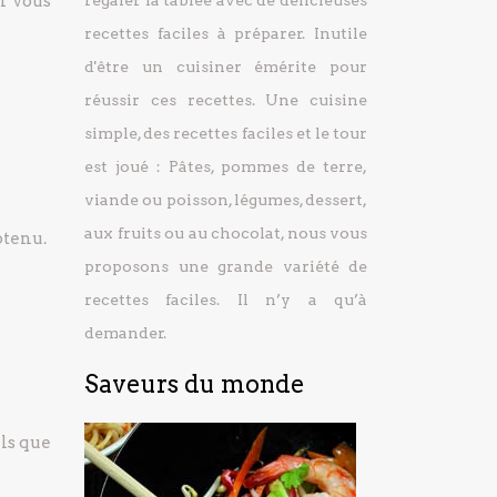
i vous
régaler la tablée avec de délicieuses
recettes faciles à préparer.
Inutile
d'être un cuisiner émérite pour
réussir ces recettes. Une cuisine
simple, des recettes faciles et le tour
est joué : Pâtes, pommes de terre,
viande ou poisson, légumes, dessert,
aux fruits ou au chocolat, nous vous
btenu.
proposons une grande variété de
recettes faciles. Il n’y a qu’à
demander.
Saveurs du monde
ls que