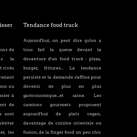
isser
Tendance food truck
Aujourd'hui, on peut dire qu'on a
ions de
tous fait la queue devant la
ans la
devanture d'un food truck : pizza,
t rivés
burger, fritures... La tendance
renant
persiste et la demande s'affine pour
son ou
devenir de plus en plus
ssier à
gastronomique...et saine. Les
lent de
camions gourmets proposent
s sont
aujourd'hui de plats vegan,
hésiter
davantage de cuisine orientale ou
er, les
fusion, de la finger food un peu chic