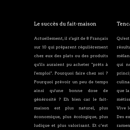
Le succès du fait-maison
Tenca
Actuellement, il s’agit de 8 Français
Qu'est
sur 10 qui préparent régulièrement
résul
chez eux des plats ou des produits
mélang
qu'ils auraient pu acheter "prêts à
qui n
l'emploi". Pourquoi faire chez soi ?
princ
Pourquoi prévoir un peu de temps
culina
ainsi qu'une bonne dose de
que la
générosité ? Eh bien car le fait-
métiss
maison est plus naturel, plus
Vive l
économique, plus écologique, plus
Des e
ludique et plus valorisant. Et c’est
ramen