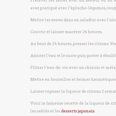
Prélever les zestes avec un zesteur ou un
avez pratiqué avec l’épluche-légumes, couper
Mettre les zestes dans un saladier avec l’alco
Couvrir et laisser macérer 24 heures.
Au bout de 24 heures, presser les citrons. Ve
Ajouter l’eau et le sucre puis porter à ébulli
Filtrer l’eau-de-vie avec un chinois et méla
Mettre en bouteilles et fermer hermétiqu
Laisser reposer la liqueur de citrons 2 se
Voici la fameuse recette de la liqueur de 
les sablés et les
desserts japonais
.