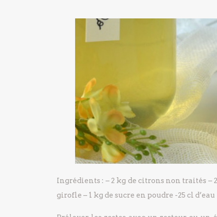
Ingrédients :
– 2 kg de citrons non traités
– 2
girofle
– 1 kg de sucre en poudre
-25 cl d’eau