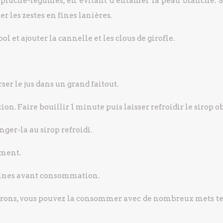
 épluche-légumes, en évitant d’entamer la peau blanche. S
 les zestes en fines lanières.
ol et ajouter la cannelle et les clous de girofle.
rser le jus dans un grand faitout.
tion. Faire bouillir 1 minute puis laisser refroidir le sirop o
nger-la au sirop refroidi.
ement.
maines avant consommation.
citrons, vous pouvez la consommer avec de nombreux mets te