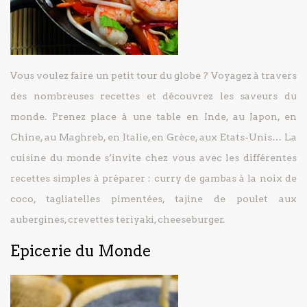
Vous voulez faire un petit tour du globe ? Voyagez à travers
des nombreuses recettes et découvrez les saveurs du
monde. Prenez place à une table en Inde, au Japon, en
Chine, au Maghreb, en Italie, en Grèce, aux Etats-Unis… La
cuisine du monde s’invite chez vous avec les différentes
recettes simples à préparer : curry de gambas à la noix de
coco, tagliatelles pimentées, tajine de poulet aux
aubergines, crevettes teriyaki, cheeseburger.
Epicerie du Monde