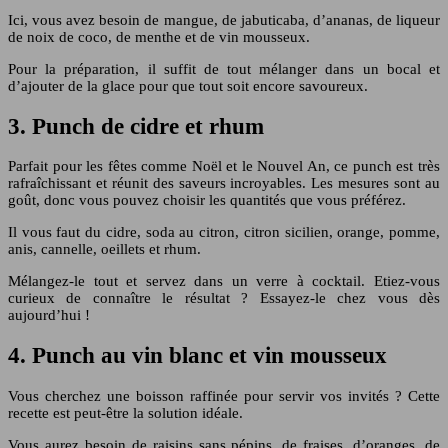
Ici, vous avez besoin de mangue, de jabuticaba, d’ananas, de liqueur
de noix de coco, de menthe et de vin mousseux.
Pour la préparation, il suffit de tout mélanger dans un bocal et
d’ajouter de la glace pour que tout soit encore savoureux.
3. Punch de cidre et rhum
Parfait pour les fêtes comme Noël et le Nouvel An, ce punch est très
rafraîchissant et réunit des saveurs incroyables. Les mesures sont au
goût, donc vous pouvez choisir les quantités que vous préférez.
Il vous faut du cidre, soda au citron, citron sicilien, orange, pomme,
anis, cannelle, oeillets et rhum.
Mélangez-le tout et servez dans un verre à cocktail. Etiez-vous
curieux de connaître le résultat ? Essayez-le chez vous dès
aujourd’hui !
4. Punch au vin blanc et vin mousseux
Vous cherchez une boisson raffinée pour servir vos invités ? Cette
recette est peut-être la solution idéale.
Vous aurez besoin de raisins sans pépins, de fraises, d’oranges, de