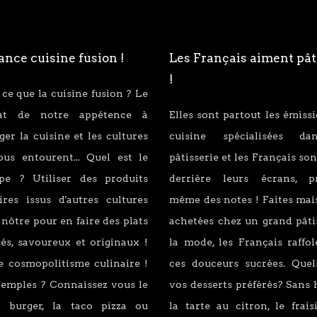
nce cuisine fusion !
Les Français aiment pât
!
 ce que la cuisine fusion ? Le
tat de notre appétence à
Elles sont partout les émiss
er la cuisine et les cultures
cuisine spécialisées d
ous entourent... Quel est le
pâtisserie et les Français son
ipe ? Utiliser des produits
derrière leurs écrans, p
ires issus d'autres cultures
même des notes ! Faites mai
 nôtre pour en faire des plats
achetées chez un grand pâti
és, savoureux et originaux !
la mode, les Français raffo
e cosmopolitisme culinaire !
ces douceurs sucrées. Quel
xemples ? Connaissez vous le
vos desserts préférés? Sans 
 burger, la taco pizza ou
la tarte au citron, le fraisi