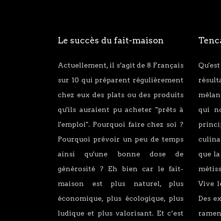
Le succès du fait-maison
Tenca
Actuellement, il s’agit de 8 Français
Qu'est
sur 10 qui préparent régulièrement
résul
chez eux des plats ou des produits
mélang
qu'ils auraient pu acheter "prêts à
qui n
l'emploi". Pourquoi faire chez soi ?
princ
Pourquoi prévoir un peu de temps
culina
ainsi qu'une bonne dose de
que la
générosité ? Eh bien car le fait-
métiss
maison est plus naturel, plus
Vive l
économique, plus écologique, plus
Des e
ludique et plus valorisant. Et c’est
ramen