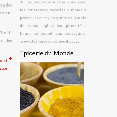
du monde s’invite chez vous avec
randes
les différentes recettes simples à
es qui
préparer : curry de gambas à la noix
de coco, tagliatelles pimentées,
hui il
tajine de poulet aux aubergines,
le des
crevettes teriyaki, cheeseburger.
Epicerie du Monde
n et
ance