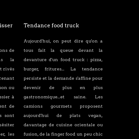
isser
Tendance food truck
Aujourd'hui, on peut dire qu'on a
ions de
tous fait la queue devant la
ans la
devanture d'un food truck : pizza,
t rivés
burger, fritures... La tendance
renant
persiste et la demande s'affine pour
son ou
devenir de plus en plus
ssier à
gastronomique...et saine. Les
lent de
camions gourmets proposent
s sont
aujourd'hui de plats vegan,
hésiter
davantage de cuisine orientale ou
er, les
fusion, de la finger food un peu chic