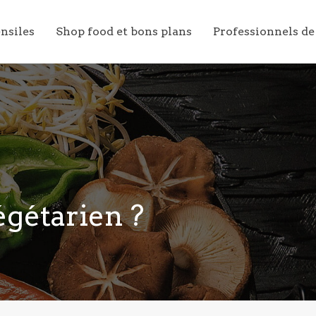
ensiles
Shop food et bons plans
Professionnels de
gétarien ?