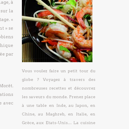
age, à
 sur la
tage. «
t » se
obiens
thique
ée par
Vous voulez faire un petit tour du
globe ? Voyagez à travers des
 Morêt.
nombreuses recettes et découvrez
ations
les saveurs du monde. Prenez place
re avec
à une table en Inde, au Japon, en
Chine, au Maghreb, en Italie, en
Grèce, aux Etats-Unis… La cuisine