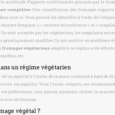
la multitude d’apports nutritionnels procurés par le from
nes complètes
. Une classification des fromages s’appuie
ns ceux-ci. Vous pouvez les identifier à l’aide de l’étique
« enzyme fongique », « enzyme microbienne » et « coagulan
ls sont acceptés par les végétariens, les coagulants micr
mes génétiquement modifiés. Ce qui soulève un problème é
es
fromages végétariens
adaptés à ce régime a été effectu
sse Bleu, etc.
dans un régime végétarien
el un apéritif à l’instar de la sauce crémeuse à base de St
vivera vos papilles. Vous l’aurez compris, ces recommand
 de vos préférences, vous pouvez aisément choisir la maniè
ts avec du fromage.
mage végétal ?