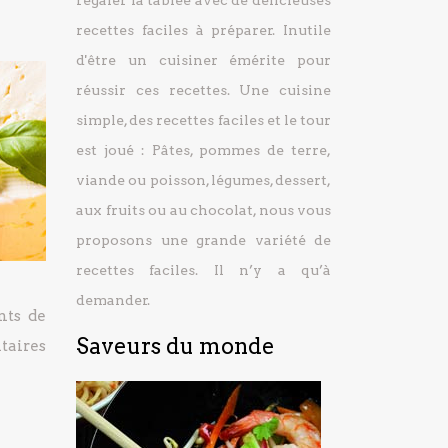
régaler la tablée avec de délicieuses
recettes faciles à préparer.
Inutile
d'être un cuisiner émérite pour
réussir ces recettes. Une cuisine
simple, des recettes faciles et le tour
est joué : Pâtes, pommes de terre,
viande ou poisson, légumes, dessert,
aux fruits ou au chocolat, nous vous
proposons une grande variété de
recettes faciles. Il n’y a qu’à
demander.
nts de
Saveurs du monde
taires