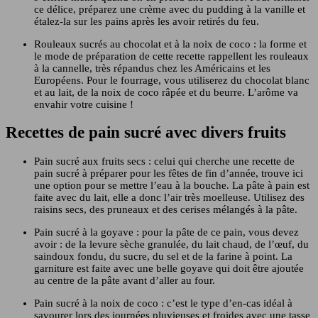
ce délice, préparez une crème avec du pudding à la vanille et
étalez-la sur les pains après les avoir retirés du feu.
Rouleaux sucrés au chocolat et à la noix de coco : la forme et
le mode de préparation de cette recette rappellent les rouleaux
à la cannelle, très répandus chez les Américains et les
Européens. Pour le fourrage, vous utiliserez du chocolat blanc
et au lait, de la noix de coco râpée et du beurre. L’arôme va
envahir votre cuisine !
Recettes de pain sucré avec divers fruits
Pain sucré aux fruits secs : celui qui cherche une recette de
pain sucré à préparer pour les fêtes de fin d’année, trouve ici
une option pour se mettre l’eau à la bouche. La pâte à pain est
faite avec du lait, elle a donc l’air très moelleuse. Utilisez des
raisins secs, des pruneaux et des cerises mélangés à la pâte.
Pain sucré à la goyave : pour la pâte de ce pain, vous devez
avoir : de la levure sèche granulée, du lait chaud, de l’œuf, du
saindoux fondu, du sucre, du sel et de la farine à point. La
garniture est faite avec une belle goyave qui doit être ajoutée
au centre de la pâte avant d’aller au four.
Pain sucré à la noix de coco : c’est le type d’en-cas idéal à
savourer lors des journées pluvieuses et froides avec une tasse