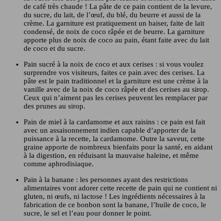
de café très chaude ! La pâte de ce pain contient de la levure,
du sucre, du lait, de l’œuf, du blé, du beurre et aussi de la
crème. La garniture est pratiquement un baiser, faite de lait
condensé, de noix de coco râpée et de beurre. La garniture
apporte plus de noix de coco au pain, étant faite avec du lait
de coco et du sucre.
Pain sucré à la noix de coco et aux cerises : si vous voulez
surprendre vos visiteurs, faites ce pain avec des cerises. La
pâte est le pain traditionnel et la garniture est une crème à la
vanille avec de la noix de coco râpée et des cerises au sirop.
Ceux qui n’aiment pas les cerises peuvent les remplacer par
des prunes au sirop.
Pain de miel à la cardamome et aux raisins : ce pain est fait
avec un assaisonnement indien capable d’apporter de la
puissance à la recette, la cardamome. Outre la saveur, cette
graine apporte de nombreux bienfaits pour la santé, en aidant
à la digestion, en réduisant la mauvaise haleine, et même
comme aphrodisiaque.
Pain à la banane : les personnes ayant des restrictions
alimentaires vont adorer cette recette de pain qui ne contient ni
gluten, ni œufs, ni lactose ! Les ingrédients nécessaires à la
fabrication de ce bonbon sont la banane, l’huile de coco, le
sucre, le sel et l’eau pour donner le point.