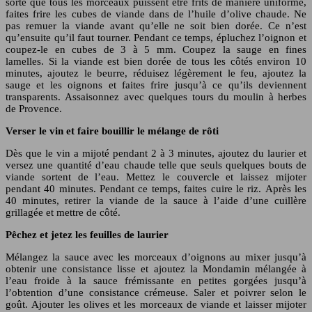
sorte que tous les morceaux puissent être frits de manière uniforme,
faites frire les cubes de viande dans de l’huile d’olive chaude. Ne
pas remuer la viande avant qu’elle ne soit bien dorée. Ce n’est
qu’ensuite qu’il faut tourner. Pendant ce temps, épluchez l’oignon et
coupez-le en cubes de 3 à 5 mm. Coupez la sauge en fines
lamelles. Si la viande est bien dorée de tous les côtés environ 10
minutes, ajoutez le beurre, réduisez légèrement le feu, ajoutez la
sauge et les oignons et faites frire jusqu’à ce qu’ils deviennent
transparents. Assaisonnez avec quelques tours du moulin à herbes
de Provence.
Verser le vin et faire bouillir le mélange de rôti
Dès que le vin a mijoté pendant 2 à 3 minutes, ajoutez du laurier et
versez une quantité d’eau chaude telle que seuls quelques bouts de
viande sortent de l’eau. Mettez le couvercle et laissez mijoter
pendant 40 minutes. Pendant ce temps, faites cuire le riz. Après les
40 minutes, retirer la viande de la sauce à l’aide d’une cuillère
grillagée et mettre de côté.
Pêchez et jetez les feuilles de laurier
Mélangez la sauce avec les morceaux d’oignons au mixer jusqu’à
obtenir une consistance lisse et ajoutez la Mondamin mélangée à
l’eau froide à la sauce frémissante en petites gorgées jusqu’à
l’obtention d’une consistance crémeuse. Saler et poivrer selon le
goût. Ajouter les olives et les morceaux de viande et laisser mijoter