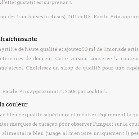
l’effet gustatif est surprenant.
n des framboises incluses). Difficulté : Facile. Prix appro
afraîchissante
yrtille de haute qualité et ajoutez 50 ml de limonade artis
références de douceur. Cette version conserve la couleur
ans alcool. Choisissez un sirop de qualité pour une expé
 Facile. Prix approximatif : 2.50€ par cocktail.
 la couleur
çao bleu de qualité supérieure et réduisez légèrement la q
entes marques de curaçao pour observer l’impact sur la coul
nt alimentaire bleu (usage alimentaire uniquement !) peu