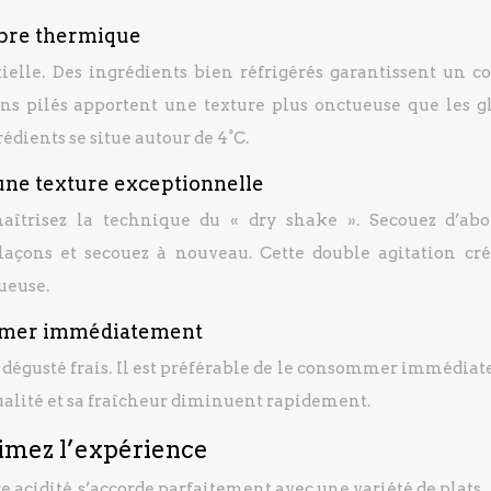
libre thermique
ielle. Des ingrédients bien réfrigérés garantissent un co
çons pilés apportent une texture plus onctueuse que les g
édients se situe autour de 4°C.
 une texture exceptionnelle
aîtrisez la technique du « dry shake ». Secouez d’abo
 glaçons et secouez à nouveau. Cette double agitation cr
ueuse.
ommer immédiatement
re dégusté frais. Il est préférable de le consommer immédia
qualité et sa fraîcheur diminuent rapidement.
limez l’expérience
re acidité, s’accorde parfaitement avec une variété de plats.