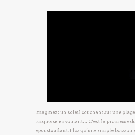
Imaginez : un soleil couchant sur une plage 
turquoise envoûtant… C’est la promesse du
époustouflant. Plus qu’une simple boisson, 