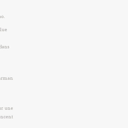
ao.
Blue
 dans
barman
our une
encent