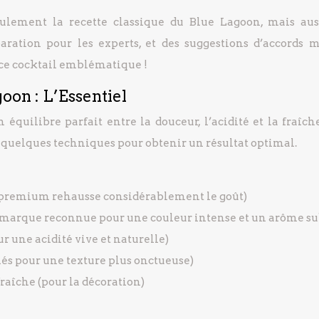
ulement la recette classique du Blue Lagoon, mais aus
paration pour les experts, et des suggestions d’accords m
e ce cocktail emblématique !
goon : L’Essentiel
équilibre parfait entre la douceur, l’acidité et la fraîch
 quelques techniques pour obtenir un résultat optimal.
 premium rehausse considérablement le goût)
e marque reconnue pour une couleur intense et un arôme su
ur une acidité vive et naturelle)
lés pour une texture plus onctueuse)
raîche (pour la décoration)