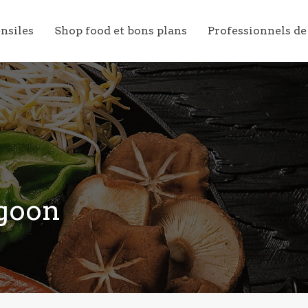
ensiles
Shop food et bons plans
Professionnels de
agoon