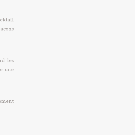
cktail
laçons
rd les
ée une
tement