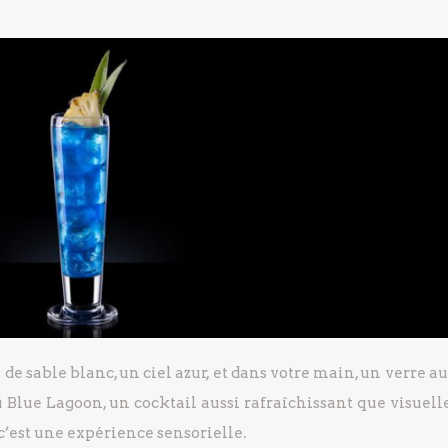
de sable blanc, un ciel azur, et dans votre main, un verre au
 Blue Lagoon, un cocktail aussi rafraîchissant que visuel
c’est une expérience sensorielle.