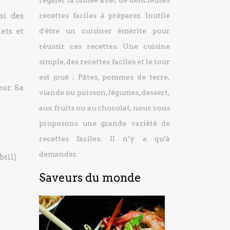
régaler la tablée avec de délicieuses
si des
recettes faciles à préparer.
Inutile
ets et
d'être un cuisiner émérite pour
réussir ces recettes. Une cuisine
simple, des recettes faciles et le tour
est joué : Pâtes, pommes de terre,
eur. Sa
viande ou poisson, légumes, dessert,
aux fruits ou au chocolat, nous vous
proposons une grande variété de
recettes faciles. Il n’y a qu’à
demander.
btil)
Saveurs du monde