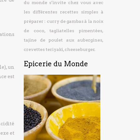
du monde s’invite chez vous avec
les différentes recettes simples à
préparer : curry de gambas à la noix
de coco, tagliatelles pimentées,
iations
tajine de poulet aux aubergines,
crevettes teriyaki, cheeseburger.
Epicerie du Monde
e), un
nce est
acidité
exe et