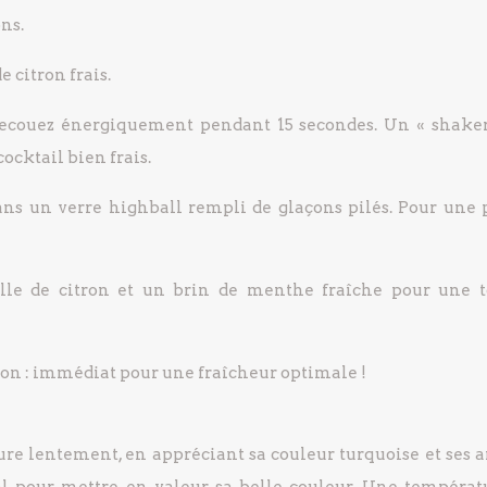
ns.
e citron frais.
ecouez énergiquement pendant 15 secondes. Un « shaker
ocktail bien frais.
dans un verre highball rempli de glaçons pilés. Pour une 
elle de citron et un brin de menthe fraîche pour une 
ion : immédiat pour une fraîcheur optimale !
ure lentement, en appréciant sa couleur turquoise et ses 
éal pour mettre en valeur sa belle couleur. Une températ