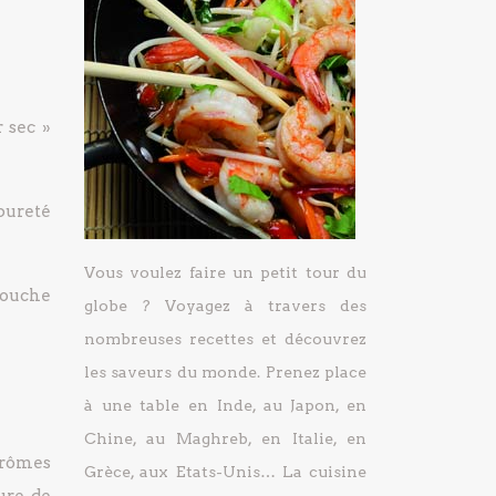
 sec »
pureté
Vous voulez faire un petit tour du
touche
globe ? Voyagez à travers des
nombreuses recettes et découvrez
les saveurs du monde. Prenez place
à une table en Inde, au Japon, en
Chine, au Maghreb, en Italie, en
arômes
Grèce, aux Etats-Unis… La cuisine
ure de