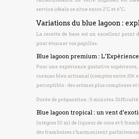
service idéale se situe entre 2°C et 6°C.
Variations du blue lagoon : ex
La recette de base est un excellent point d
pour étonner vos papilles.
Blue lagoon premium : L’Expérience
Pour une expérience gustative supérieure, 
curaçao bleu artisanal (comptez entre 20€ et
perceptible : des arômes plus complexes et 
Durée de préparation : 5 minutes. Difficulté 
Blue lagoon tropical : un vent d’exo
Intégrez 10 ml de liqueur de coco et 5 framb
des framboises s’harmonisent parfaitement 