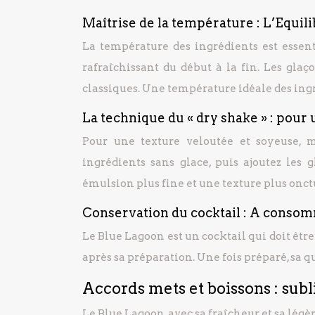
Maîtrise de la température : L’Equi
La température des ingrédients est essent
rafraîchissant du début à la fin. Les gla
classiques. Une température idéale des ingr
La technique du « dry shake » : pour
Pour une texture veloutée et soyeuse, m
ingrédients sans glace, puis ajoutez les
émulsion plus fine et une texture plus onct
Conservation du cocktail : A cons
Le Blue Lagoon est un cocktail qui doit êt
après sa préparation. Une fois préparé, sa 
Accords mets et boissons : sub
Le Blue Lagoon, avec sa fraîcheur et sa légè