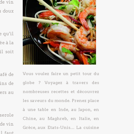
 de vin
eu doux
e qu’il
ée à la
l soit
Vous voulez faire un petit tour du
café de
globe ? Voyagez à travers des
ains de
nombreuses recettes et découvrez
ers au
les saveurs du monde. Prenez place
à une table en Inde, au Japon, en
serole
Chine, au Maghreb, en Italie, en
 de vin
Grèce, aux Etats-Unis… La cuisine
l faut