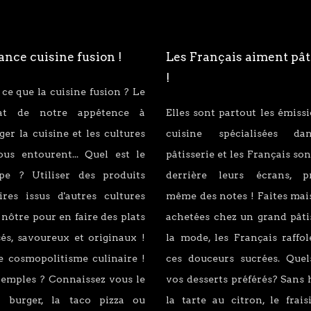
nce cuisine fusion !
Les Français aiment pât
!
 ce que la cuisine fusion ? Le
tat de notre appétence à
Elles sont partout les émiss
er la cuisine et les cultures
cuisine spécialisées d
ous entourent... Quel est le
pâtisserie et les Français son
ipe ? Utiliser des produits
derrière leurs écrans, p
ires issus d'autres cultures
même des notes ! Faites mai
 nôtre pour en faire des plats
achetées chez un grand pâti
és, savoureux et originaux !
la mode, les Français raffo
e cosmopolitisme culinaire !
ces douceurs sucrées. Quel
xemples ? Connaissez vous le
vos desserts préférés? Sans 
 burger, la taco pizza ou
la tarte au citron, le fraisi