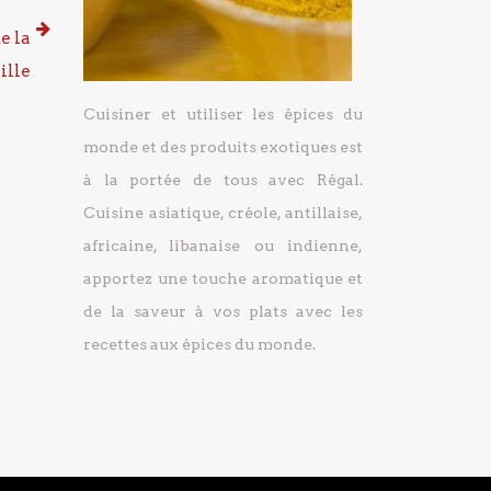
e la
ille
Cuisiner et utiliser les épices du
monde et des produits exotiques est
à la portée de tous avec Régal.
Cuisine asiatique, créole, antillaise,
africaine, libanaise ou indienne,
apportez une touche aromatique et
de la saveur à vos plats avec les
recettes aux épices du monde.