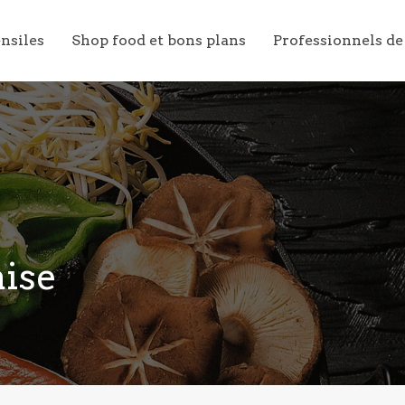
ensiles
Shop food et bons plans
Professionnels de
aise