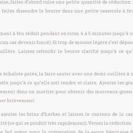
ise, faites d’abord cuire une petite quantité de réduction
s faites dissoudre le beurre dans une petite casserole à f
tement à feu réduit pendant environ 4 à 5 minutes jusqu’à c
ucun cas devenir foncé). Si trop de mousse légère s’est dépos
llère. Laissez refroidir le beurre clarifié jusqu’à ce qu’i
e échalote pelée, la faire sauter avec une demi-cuillère à 
le jusqu’à ce qu’elle soit tendre et claire. Ajoutez les gr
èvement dans un mortier pour obtenir des morceaux grossi
aiser brièvement.
 ajoutez les brins d’herbes et laissez le contenu de la cas
tité (ce qui se produit très rapidement). Versez la réduction
e bol prévu pour la préparation de la sauce béarnaise (i