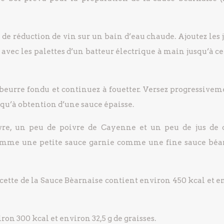
l de réduction de vin sur un bain d’eau chaude. Ajoutez les
it avec les palettes d’un batteur électrique à main jusqu’à ce
 beurre fondu et continuez à fouetter. Versez progressivem
squ’à obtention d’une sauce épaisse.
vre, un peu de poivre de Cayenne et un peu de jus de c
comme une petite sauce garnie comme une fine sauce béa
ecette de la Sauce Bèarnaise contient environ 450 kcal et e
on 300 kcal et environ 32,5 g de graisses.