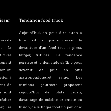
isser
Tendance food truck
Aujourd'hui, on peut dire qu'on a
ions de
tous fait la queue devant la
ans la
devanture d'un food truck : pizza,
t rivés
burger, fritures... La tendance
renant
persiste et la demande s'affine pour
son ou
devenir de plus en plus
ssier à
gastronomique...et saine. Les
lent de
camions gourmets proposent
s sont
aujourd'hui de plats vegan,
hésiter
davantage de cuisine orientale ou
er, les
fusion, de la finger food un peu chic