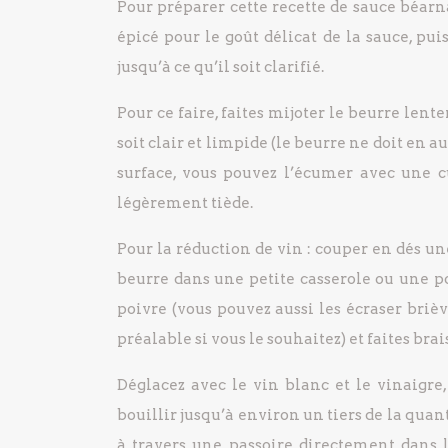
Pour préparer cette recette de sauce béarna
épicé pour le goût délicat de la sauce, pui
jusqu’à ce qu’il soit clarifié.
Pour ce faire, faites mijoter le beurre len
soit clair et limpide (le beurre ne doit en a
surface, vous pouvez l’écumer avec une cui
légèrement tiède.
Pour la réduction de vin : couper en dés un
beurre dans une petite casserole ou une poê
poivre (vous pouvez aussi les écraser bri
préalable si vous le souhaitez) et faites br
Déglacez avec le vin blanc et le vinaigre,
bouillir jusqu’à environ un tiers de la quan
à travers une passoire directement dans l