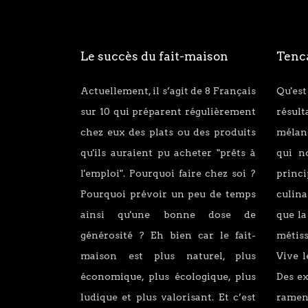
Le succès du fait-maison
Tenca
Actuellement, il s’agit de 8 Français
Qu'est
sur 10 qui préparent régulièrement
résul
chez eux des plats ou des produits
mélang
qu'ils auraient pu acheter "prêts à
qui n
l'emploi". Pourquoi faire chez soi ?
princ
Pourquoi prévoir un peu de temps
culina
ainsi qu'une bonne dose de
que la
générosité ? Eh bien car le fait-
métiss
maison est plus naturel, plus
Vive l
économique, plus écologique, plus
Des e
ludique et plus valorisant. Et c’est
ramen