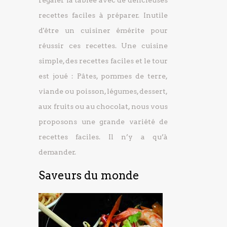
régaler la tablée avec de délicieuses
recettes faciles à préparer.
Inutile
d'être un cuisiner émérite pour
réussir ces recettes. Une cuisine
simple, des recettes faciles et le tour
est joué : Pâtes, pommes de terre,
viande ou poisson, légumes, dessert,
aux fruits ou au chocolat, nous vous
proposons une grande variété de
recettes faciles. Il n’y a qu’à
demander.
Saveurs du monde