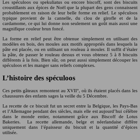
Les spéculoos ou spekuliatus ou encore biscoff, sont des biscuits
croustillants aux épices de Noël que la plupart des gens connaissent
probablement en raison de leur belle forme en relief. Le spéculoos
typique provient de la cannelle, du clou de girofle et de la
cardamome, ce qui lui donne non seulement un goût mais aussi une
magnifique couleur brun foncé.
La forme en relief peut être obtenue simplement en utilisant des
modèles en bois, des moules aux motifs appropriés dans lesquels la
pâte est placée, ou en utilisant un rouleau à mouler. Il suffit d’étaler
la pâte, de passer le rouleau dessus et vous obtenez 5 à 8 biscuits
différents à la fois. Bien sûr, on peut aussi simplement découper les
spéculoos et les manger sans reliefs complexes.
L’histoire des spéculoos
Ces petits gâteaux remontent au XVII°, où ils étaient placés dans les
chaussures des enfants sages la veille du 5 Décembre.
La recette de ce biscuit fut un secret entre la Belgique, les Pays-Bas
et l’Allemagne pendant des siècles, mais elle est aujourd’hui célèbre
dans le monde entier, notamment grâce aux Biscoff de Lotus
Bakeries. La recette allemande, belge et néerlandaise diffère
uniquement dans l’épaisseur du biscuit et la quantité d’épices
utilisée.