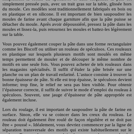
simplement pressée puis, avec un trait gras sur la table, glissée hors
du moule. Ces modèles sont traditionnellement fabriqués en bois ou
en plastique et en silicone. Il est important de bien saupoudrer les
moules de farine avant chaque garniture afin que la pâte puisse se
détacher du moule. Après avoir dépoussiéré, pressez la pâte dans les
moules et lissez-la, puis retournez les moules et battez-les légèrement
sur la table.
Vous pouvez également couper la pâte dans une forme rectangulaire
comme les Biscoff ou utiliser un rouleau de spéculoos. Ces rouleaux
en plastique sur lesquels plusieurs motifs sont moulés en même
temps permettent de mouler et de découper le même nombre de
motifs en une seule fois. Vous pouvez acheter de tels rouleaux dans
les magasins spécialisés. Il suffit d’étaler la pâte brisée sur une
planche ou un plan de travail enfariné. L’astuce consiste à trouver la
bonne épaisseur de pâte. Si elle est trop épaisse, le spéculoos devient
informe; trop fine, le relief ne sera pas bien visible. Pour obtenir
l’épaisseur correcte, il suffit de suivre le mode d’emploi du rouleau à
spéculoos. Souvent, une jauge d’épaisseur de pâte appropriée est
également incluse.
Lors du roulage, il est important de saupoudrer la pâte de farine en
surface. Sinon, elle va se coincer dans les creux du rouleau. Le
rouleau doit également être roulé de façon régulière et ne doit pas
être « poussé ». Idéalement, vous devriez commencer par la ligne de
séparation transversale des motifs qui existe habituellement sur le