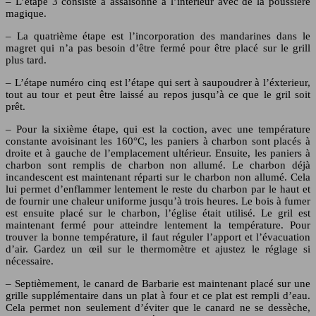
– L’étape 3 consiste à assaisonné à l’intérieur avec de la poussière
magique.
– La quatrième étape est l’incorporation des mandarines dans le
magret qui n’a pas besoin d’être fermé pour être placé sur le grill
plus tard.
– L’étape numéro cinq est l’étape qui sert à saupoudrer à l’éxterieur,
tout au tour et peut être laissé au repos jusqu’à ce que le gril soit
prêt.
– Pour la sixième étape, qui est la coction, avec une température
constante avoisinant les 160°C, les paniers à charbon sont placés à
droite et à gauche de l’emplacement ultérieur. Ensuite, les paniers à
charbon sont remplis de charbon non allumé. Le charbon déjà
incandescent est maintenant réparti sur le charbon non allumé. Cela
lui permet d’enflammer lentement le reste du charbon par le haut et
de fournir une chaleur uniforme jusqu’à trois heures. Le bois à fumer
est ensuite placé sur le charbon, l’église était utilisé. Le gril est
maintenant fermé pour atteindre lentement la température. Pour
trouver la bonne température, il faut réguler l’apport et l’évacuation
d’air. Gardez un œil sur le thermomètre et ajustez le réglage si
nécessaire.
– Septièmement, le canard de Barbarie est maintenant placé sur une
grille supplémentaire dans un plat à four et ce plat est rempli d’eau.
Cela permet non seulement d’éviter que le canard ne se dessèche,