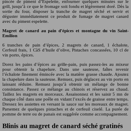
pincée de piment d’Espelette, enfourner quelques minutes sur le
grill, jusqu’à ce que le fromage soit fondu et légèrement doré. Dès la
sortie du four, disposer la tranche de magret séché et servir et
déguster immédiatement ce produit de fumage de magret canard
avec du piment espelette.
Magret de canard au pain d’épices et montagne du vin Saint-
Emilion
6 tranches de pain d’épices, 2 magrets de canard, 1 échalote,
Cerfeuil frais, 1 CàS d’huile d’olive, Pistaches concassées, 10 cl de
vin porto, épices.
Dorez les pains d’épices au grille-pain, puis passez-les au mixeur
pour obtenir la chapelure. Dans une sauteuse, faîtes revenir
l’échalote finement émincée avec la matière grasse chaude. Ajoutez
la chapelure dans la sauteuse. Remuez, puis déglacez au vin porto en
laissant réduire. Remuez jusqu’à obtenir un mélange de bonne
consistance. Passez ce mélange au chinois et réservez au chaud.
Taillez les magrets en morceaux. Assaisonnez et les saisir 5 mn de
chaque côté dans une poêle en vidant l’excès de graisse entre temps.
Dressez les assiettes en versant la sauce sur les moreaux de magret.
Parsemez de quelques pistaches et de cerfeuil ciselé. La purée de
pomme de terre ou de panais est suggérée comme accompagnement.
Blinis au magret de canard séché gratinés