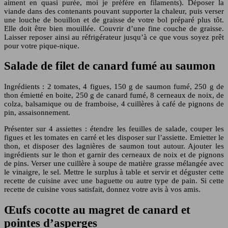
aiment en quasi purée, moi je préfère en filaments). Déposer la
viande dans des contenants pouvant supporter la chaleur, puis verser
une louche de bouillon et de graisse de votre bol préparé plus tôt.
Elle doit être bien mouillée. Couvrir d’une fine couche de graisse.
Laisser reposer ainsi au réfrigérateur jusqu’à ce que vous soyez prêt
pour votre pique-nique.
Salade de filet de canard fumé au saumon
Ingrédients : 2 tomates, 4 figues, 150 g de saumon fumé, 250 g de
thon émietté en boite, 250 g de canard fumé, 8 cerneaux de noix, de
colza, balsamique ou de framboise, 4 cuillères à café de pignons de
pin, assaisonnement.
Présenter sur 4 assiettes : étendre les feuilles de salade, couper les
figues et les tomates en carré et les disposer sur l’assiette. Emietter le
thon, et disposer des lagnières de saumon tout autour. Ajouter les
ingrédients sur le thon et garnir des cerneaux de noix et de pignons
de pins. Verser une cuillère à soupe de matière grasse mélangée avec
le vinaigre, le sel. Mettre le surplus à table et servir et déguster cette
recette de cuisine avec une baguette ou autre type de pain. Si cette
recette de cuisine vous satisfait, donnez votre avis à vos amis.
Œufs cocotte au magret de canard et
pointes d’asperges