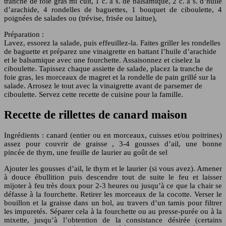
tranche de foie gras mi cuit, 1 c. à s. de balsamique, 2 c. à s. d’huile
d’arachide, 4 rondelles de baguettes, 1 bouquet de ciboulette, 4
poignées de salades ou (trévise, frisée ou laitue),
Préparation :
Lavez, essorez la salade, puis effeuillez-la. Faites griller les rondelles
de baguette et préparez une vinaigrette en battant l’huile d’arachide
et le balsamique avec une fourchette. Assaisonnez et ciselez la
ciboulette. Tapissez chaque assiette de salade, placez la tranche de
foie gras, les morceaux de magret et la rondelle de pain grillé sur la
salade. Arrosez le tout avec la vinaigrette avant de parsemer de
ciboulette. Servez cette recette de cuisine pour la famille.
Recette de rillettes de canard maison
Ingrédients : canard (entier ou en morceaux, cuisses et/ou poitrines)
assez pour couvrir de graisse , 3-4 gousses d’ail, une bonne
pincée de thym, une feuille de laurier au goût de sel
Ajouter les gousses d’ail, le thym et le laurier (si vous avez). Amener
à douce ébullition puis descendre tout de suite le feu et laisser
mijoter à feu très doux pour 2-3 heures ou jusqu’à ce que la chair se
défasse à la fourchette. Retirer les morceaux de la cocotte. Verser le
bouillon et la graisse dans un bol, au travers d’un tamis pour filtrer
les impuretés. Séparer cela à la fourchette ou au presse-purée ou à la
mixette, jusqu’à l’obtention de la consistance désirée (certains