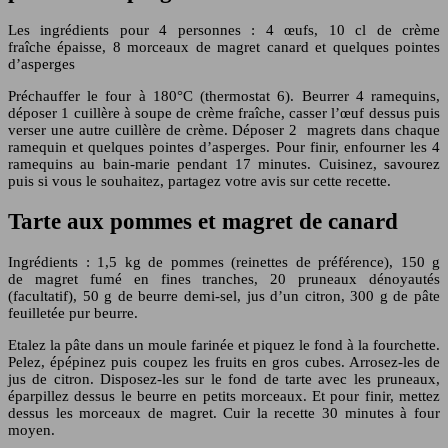
Les ingrédients pour 4 personnes : 4 œufs, 10 cl de crème
fraîche épaisse, 8 morceaux de magret canard et quelques pointes
d’asperges
Préchauffer le four à 180°C (thermostat 6). Beurrer 4 ramequins,
déposer 1 cuillère à soupe de crème fraîche, casser l’œuf dessus puis
verser une autre cuillère de crème. Déposer 2 magrets dans chaque
ramequin et quelques pointes d’asperges. Pour finir, enfourner les 4
ramequins au bain-marie pendant 17 minutes. Cuisinez, savourez
puis si vous le souhaitez, partagez votre avis sur cette recette.
Tarte aux pommes et magret de canard
Ingrédients : 1,5 kg de pommes (reinettes de préférence), 150 g
de magret fumé en fines tranches, 20 pruneaux dénoyautés
(facultatif), 50 g de beurre demi-sel, jus d’un citron, 300 g de pâte
feuilletée pur beurre.
Etalez la pâte dans un moule farinée et piquez le fond à la fourchette.
Pelez, épépinez puis coupez les fruits en gros cubes. Arrosez-les de
jus de citron. Disposez-les sur le fond de tarte avec les pruneaux,
éparpillez dessus le beurre en petits morceaux. Et pour finir, mettez
dessus les morceaux de magret. Cuir la recette 30 minutes à four
moyen.