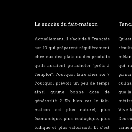
Le succès du fait-maison
Tenca
Actuellement, il s’agit de 8 Français
Qu'est
sur 10 qui préparent régulièrement
résul
chez eux des plats ou des produits
mélang
qu'ils auraient pu acheter "prêts à
qui n
l'emploi". Pourquoi faire chez soi ?
princ
Pourquoi prévoir un peu de temps
culina
ainsi qu'une bonne dose de
que la
générosité ? Eh bien car le fait-
métiss
maison est plus naturel, plus
Vive l
économique, plus écologique, plus
Des e
ludique et plus valorisant. Et c’est
ramen