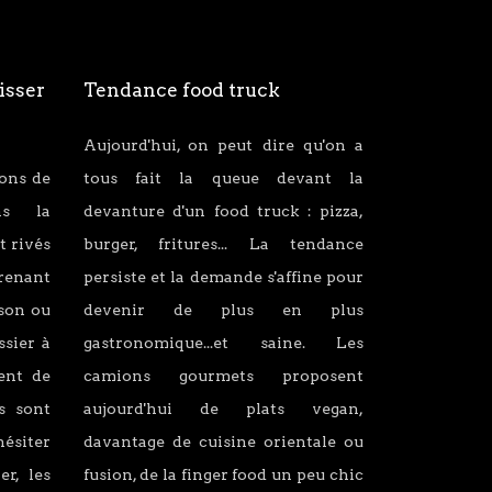
isser
Tendance food truck
Aujourd'hui, on peut dire qu'on a
ions de
tous fait la queue devant la
ans la
devanture d'un food truck : pizza,
t rivés
burger, fritures... La tendance
renant
persiste et la demande s'affine pour
son ou
devenir de plus en plus
ssier à
gastronomique...et saine. Les
lent de
camions gourmets proposent
s sont
aujourd'hui de plats vegan,
hésiter
davantage de cuisine orientale ou
er, les
fusion, de la finger food un peu chic