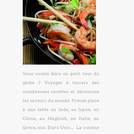
Vous voulez faire un petit tour du
globe ? Voyagez à travers des
nombreuses recettes et découvrez
les saveurs du monde. Prenez place
à une table en Inde, au Japon, en
Chine, au Maghreb, en Italie, en
Grèce, aux Etats-Unis… La cuisine