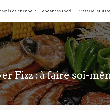
nseils de cuisine
Tendances food
Matériel et ust
ver Fizz : à faire soi-mê