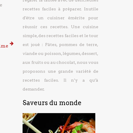
régaler la tablée avec de délicieuses
se
recettes faciles à préparer.
Inutile
d'être un cuisiner émérite pour
réussir ces recettes. Une cuisine
simple, des recettes faciles et le tour
est joué : Pâtes, pommes de terre,
time
viande ou poisson, légumes, dessert,
aux fruits ou au chocolat, nous vous
proposons une grande variété de
recettes faciles. Il n’y a qu’à
demander.
Saveurs du monde