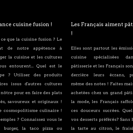
nce cuisine fusion !
Les Français aiment pât
!
 ce que la cuisine fusion ? Le
tat de notre appétence à
Elles sont partout les émiss
er la cuisine et les cultures
cuisine spécialisées d
ous entourent... Quel est le
pâtisserie et les Français son
ipe ? Utiliser des produits
derrière leurs écrans, p
ires issus d'autres cultures
même des notes ! Faites mai
 nôtre pour en faire des plats
achetées chez un grand pâti
és, savoureux et originaux !
la mode, les Français raffo
e cosmopolitisme culinaire !
ces douceurs sucrées. Quel
xemples ? Connaissez vous le
vos desserts préférés? Sans 
 burger, la taco pizza ou
la tarte au citron, le fraisi