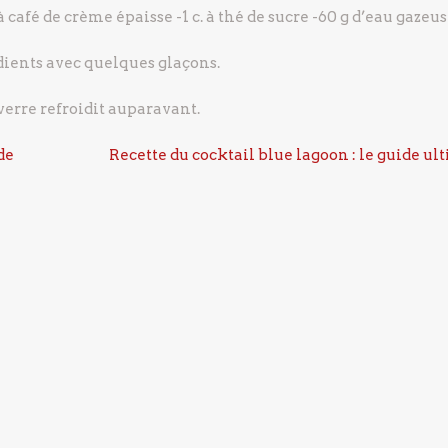
 à café de crème épaisse
-1 c. à thé de sucre
-60 g d’eau gazeu
ients avec quelques glaçons.
verre refroidit auparavant.
de
Recette du cocktail blue lagoon : le guide ul