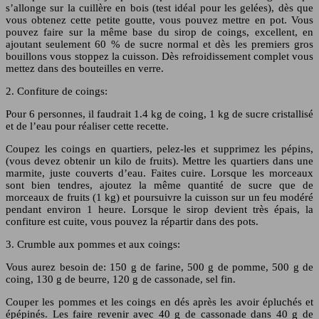
s’allonge sur la cuillère en bois (test idéal pour les gelées), dès que
vous obtenez cette petite goutte, vous pouvez mettre en pot. Vous
pouvez faire sur la même base du sirop de coings, excellent, en
ajoutant seulement 60 % de sucre normal et dès les premiers gros
bouillons vous stoppez la cuisson. Dès refroidissement complet vous
mettez dans des bouteilles en verre.
2. Confiture de coings:
Pour 6 personnes, il faudrait 1.4 kg de coing, 1 kg de sucre cristallisé
et de l’eau pour réaliser cette recette.
Coupez les coings en quartiers, pelez-les et supprimez les pépins,
(vous devez obtenir un kilo de fruits). Mettre les quartiers dans une
marmite, juste couverts d’eau. Faites cuire. Lorsque les morceaux
sont bien tendres, ajoutez la même quantité de sucre que de
morceaux de fruits (1 kg) et poursuivre la cuisson sur un feu modéré
pendant environ 1 heure. Lorsque le sirop devient très épais, la
confiture est cuite, vous pouvez la répartir dans des pots.
3. Crumble aux pommes et aux coings:
Vous aurez besoin de: 150 g de farine, 500 g de pomme, 500 g de
coing, 130 g de beurre, 120 g de cassonade, sel fin.
Couper les pommes et les coings en dés après les avoir épluchés et
épépinés. Les faire revenir avec 40 g de cassonade dans 40 g de