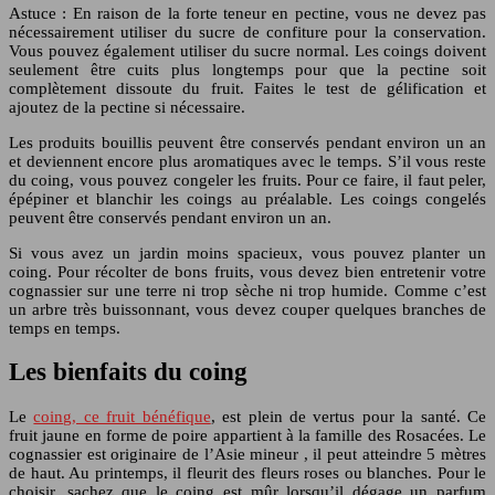
Astuce : En raison de la forte teneur en pectine, vous ne devez pas
nécessairement utiliser du sucre de confiture pour la conservation.
Vous pouvez également utiliser du sucre normal. Les coings doivent
seulement être cuits plus longtemps pour que la pectine soit
complètement dissoute du fruit. Faites le test de gélification et
ajoutez de la pectine si nécessaire.
Les produits bouillis peuvent être conservés pendant environ un an
et deviennent encore plus aromatiques avec le temps. S’il vous reste
du coing, vous pouvez congeler les fruits. Pour ce faire, il faut peler,
épépiner et blanchir les coings au préalable. Les coings congelés
peuvent être conservés pendant environ un an.
Si vous avez un jardin moins spacieux, vous pouvez planter un
coing. Pour récolter de bons fruits, vous devez bien entretenir votre
cognassier sur une terre ni trop sèche ni trop humide. Comme c’est
un arbre très buissonnant, vous devez couper quelques branches de
temps en temps.
Les bienfaits du coing
Le
coing, ce fruit bénéfique
, est plein de vertus pour la santé. Ce
fruit jaune en forme de poire appartient à la famille des Rosacées. Le
cognassier est originaire de l’Asie mineur , il peut atteindre 5 mètres
de haut. Au printemps, il fleurit des fleurs roses ou blanches. Pour le
choisir, sachez que le coing est mûr lorsqu’il dégage un parfum