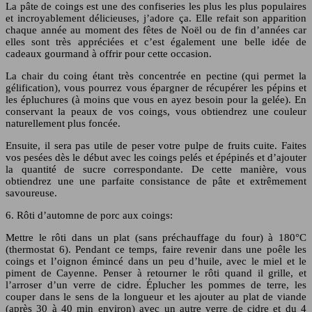
La pâte de coings est une des confiseries les plus les plus populaires
et incroyablement délicieuses, j’adore ça. Elle refait son apparition
chaque année au moment des fêtes de Noël ou de fin d’années car
elles sont très appréciées et c’est également une belle idée de
cadeaux gourmand à offrir pour cette occasion.
La chair du coing étant très concentrée en pectine (qui permet la
gélification), vous pourrez vous épargner de récupérer les pépins et
les épluchures (à moins que vous en ayez besoin pour la gelée). En
conservant la peaux de vos coings, vous obtiendrez une couleur
naturellement plus foncée.
Ensuite, il sera pas utile de peser votre pulpe de fruits cuite. Faites
vos pesées dès le début avec les coings pelés et épépinés et d’ajouter
la quantité de sucre correspondante. De cette manière, vous
obtiendrez une une parfaite consistance de pâte et extrêmement
savoureuse.
6. Rôti d’automne de porc aux coings:
Mettre le rôti dans un plat (sans préchauffage du four) à 180°C
(thermostat 6). Pendant ce temps, faire revenir dans une poêle les
coings et l’oignon émincé dans un peu d’huile, avec le miel et le
piment de Cayenne. Penser à retourner le rôti quand il grille, et
l’arroser d’un verre de cidre. Éplucher les pommes de terre, les
couper dans le sens de la longueur et les ajouter au plat de viande
(après 30 à 40 min environ) avec un autre verre de cidre et du 4