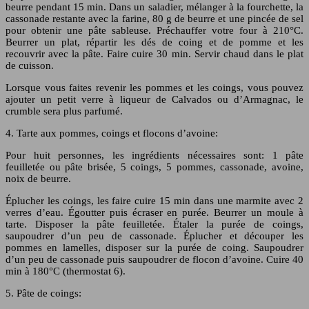
beurre pendant 15 min. Dans un saladier, mélanger à la fourchette, la
cassonade restante avec la farine, 80 g de beurre et une pincée de sel
pour obtenir une pâte sableuse. Préchauffer votre four à 210°C.
Beurrer un plat, répartir les dés de coing et de pomme et les
recouvrir avec la pâte. Faire cuire 30 min. Servir chaud dans le plat
de cuisson.
Lorsque vous faites revenir les pommes et les coings, vous pouvez
ajouter un petit verre à liqueur de Calvados ou d’Armagnac, le
crumble sera plus parfumé.
4. Tarte aux pommes, coings et flocons d’avoine:
Pour huit personnes, les ingrédients nécessaires sont: 1 pâte
feuilletée ou pâte brisée, 5 coings, 5 pommes, cassonade, avoine,
noix de beurre.
Éplucher les coings, les faire cuire 15 min dans une marmite avec 2
verres d’eau. Égoutter puis écraser en purée. Beurrer un moule à
tarte. Disposer la pâte feuilletée. Étaler la purée de coings,
saupoudrer d’un peu de cassonade. Éplucher et découper les
pommes en lamelles, disposer sur la purée de coing. Saupoudrer
d’un peu de cassonade puis saupoudrer de flocon d’avoine. Cuire 40
min à 180°C (thermostat 6).
5. Pâte de coings: