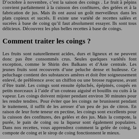
D’octobre à novembre, c’est la saison des coings . Le fruit à pépins
convient parfaitement à la cuisson des confitures, des gelées et à la
fabrication de jus. Mais ils ont aussi un goût merveilleux dans les
plats copieux et sucrés. Il existe une variété de recettes salées et
sucrées à base de coing qu’il faut absolument essayer. Ils sont tous
délicieux. Découvrez les plus belles recettes à base de coings.
Comment traiter les coings ?
Les fruits sont naturellement acides, durs et ligneux et ne peuvent
donc pas être consommés crus. Seules quelques variétés font
exception, comme le Shirin des Balkans et d’Asie centrale. Les
jeunes fruits sont recouverts d’une peluche dense et huileuse. Ce
peluchage contient des substances amères et doit être soigneusement
enlevé, de préférence avec un chiffon ou une brosse rugueuse, avant
d’être traité. Les coings sont ensuite épluchés, épépinés, coupés en
petits morceaux à l’aide d’un couteau aiguisé et bouillis ou cuits à la
vapeur. Les coings doivent mijoter pendant environ 30 minutes pour
les rendre tendres. Pour éviter que les coings ne brunissent pendant
le traitement, il suffit de les arroser d’un peu de jus de citron. En
raison de leur forte teneur en pectine, les coings sont excellents pour
la cuisson des confitures, des gelées et des jus. Mais la compote, la
purée, le pain de coing ou la liqueur sont également populaires.
Dans nos recettes, vous apprendrez comment la gelée de coing, la
compote de coing et le sirop de coing fonctionnent le mieux.