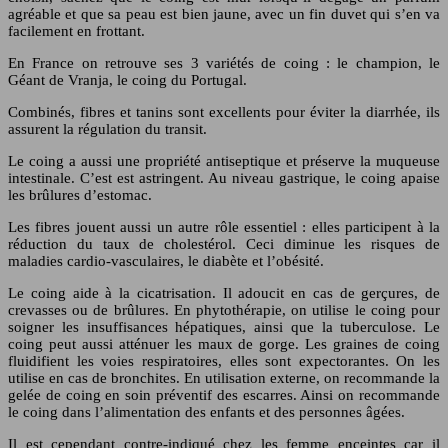
agréable et que sa peau est bien jaune, avec un fin duvet qui s’en va
facilement en frottant.
En France on retrouve ses 3 variétés de coing : le champion, le
Géant de Vranja, le coing du Portugal.
Combinés, fibres et tanins sont excellents pour éviter la diarrhée, ils
assurent la régulation du transit.
Le coing a aussi une propriété antiseptique et préserve la muqueuse
intestinale. C’est est astringent. Au niveau gastrique, le coing apaise
les brûlures d’estomac.
Les fibres jouent aussi un autre rôle essentiel : elles participent à la
réduction du taux de cholestérol. Ceci diminue les risques de
maladies cardio-vasculaires, le diabète et l’obésité.
Le coing aide à la cicatrisation. Il adoucit en cas de gerçures, de
crevasses ou de brûlures. En phytothérapie, on utilise le coing pour
soigner les insuffisances hépatiques, ainsi que la tuberculose. Le
coing peut aussi atténuer les maux de gorge. Les graines de coing
fluidifient les voies respiratoires, elles sont expectorantes. On les
utilise en cas de bronchites. En utilisation externe, on recommande la
gelée de coing en soin préventif des escarres. Ainsi on recommande
le coing dans l’alimentation des enfants et des personnes âgées.
Il est cependant contre-indiqué chez les femme enceintes car il