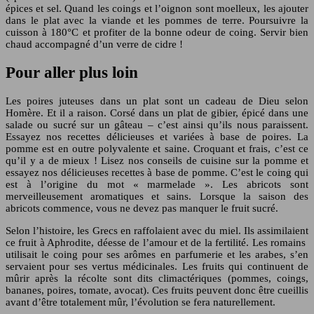
épices et sel. Quand les coings et l’oignon sont moelleux, les ajouter
dans le plat avec la viande et les pommes de terre. Poursuivre la
cuisson à 180°C et profiter de la bonne odeur de coing. Servir bien
chaud accompagné d’un verre de cidre !
Pour aller plus loin
Les poires juteuses dans un plat sont un cadeau de Dieu selon
Homère. Et il a raison. Corsé dans un plat de gibier, épicé dans une
salade ou sucré sur un gâteau – c’est ainsi qu’ils nous paraissent.
Essayez nos recettes délicieuses et variées à base de poires. La
pomme est en outre polyvalente et saine. Croquant et frais, c’est ce
qu’il y a de mieux ! Lisez nos conseils de cuisine sur la pomme et
essayez nos délicieuses recettes à base de pomme. C’est le coing qui
est à l’origine du mot « marmelade ». Les abricots sont
merveilleusement aromatiques et sains. Lorsque la saison des
abricots commence, vous ne devez pas manquer le fruit sucré.
Selon l’histoire, les Grecs en raffolaient avec du miel. Ils assimilaient
ce fruit à Aphrodite, déesse de l’amour et de la fertilité. Les romains
utilisait le coing pour ses arômes en parfumerie et les arabes, s’en
servaient pour ses vertus médicinales. Les fruits qui continuent de
mûrir après la récolte sont dits climactériques (pommes, coings,
bananes, poires, tomate, avocat). Ces fruits peuvent donc être cueillis
avant d’être totalement mûr, l’évolution se fera naturellement.