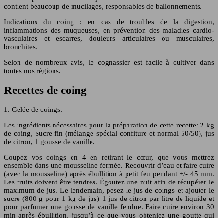
contient beaucoup de mucilages, responsables de ballonnements.
Indications du coing : en cas de troubles de la digestion,
inflammations des muqueuses, en prévention des maladies cardio-
vasculaires et escarres, douleurs articulaires ou musculaires,
bronchites.
Selon de nombreux avis, le cognassier est facile à cultiver dans
toutes nos régions.
Recettes de coing
1. Gelée de coings:
Les ingrédients nécessaires pour la préparation de cette recette: 2 kg
de coing, Sucre fin (mélange spécial confiture et normal 50/50), jus
de citron, 1 gousse de vanille.
Coupez vos coings en 4 en retirant le cœur, que vous mettrez
ensemble dans une mousseline fermée. Recouvrir d’eau et faire cuire
(avec la mousseline) après ébullition à petit feu pendant +/- 45 mm.
Les fruits doivent être tendres. Égoutez une nuit afin de récupérer le
maximum de jus. Le lendemain, pesez le jus de coings et ajouter le
sucre (800 g pour 1 kg de jus) 1 jus de citron par litre de liquide et
pour parfumer une gousse de vanille fendue. Faire cuire environ 30
min après ébullition, jusqu’à ce que vous obteniez une goutte qui