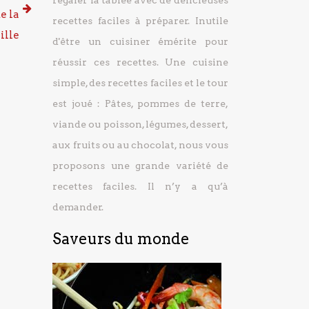
régaler la tablée avec de délicieuses
e la
recettes faciles à préparer.
Inutile
ille
d'être un cuisiner émérite pour
réussir ces recettes. Une cuisine
simple, des recettes faciles et le tour
est joué : Pâtes, pommes de terre,
viande ou poisson, légumes, dessert,
aux fruits ou au chocolat, nous vous
proposons une grande variété de
recettes faciles. Il n’y a qu’à
demander.
Saveurs du monde