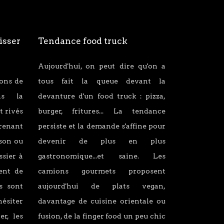
isser
Tendance food truck
Aujourd'hui, on peut dire qu'on a
ions de
tous fait la queue devant la
ans la
devanture d'un food truck : pizza,
t rivés
burger, fritures... La tendance
renant
persiste et la demande s'affine pour
son ou
devenir de plus en plus
ssier à
gastronomique...et saine. Les
lent de
camions gourmets proposent
s sont
aujourd'hui de plats vegan,
hésiter
davantage de cuisine orientale ou
er, les
fusion, de la finger food un peu chic