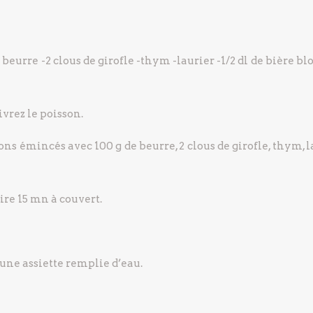
e beurre
-2 clous de girofle
-thym
-laurier
-1/2 dl de bière b
ivrez le poisson.
ns émincés avec 100 g de beurre, 2 clous de girofle, thym, l
uire 15 mn à couvert.
’une assiette remplie d’eau.