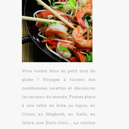
Vous voulez faire un petit tour du
globe ? Voyagez à travers des
nombreuses recettes et découvrez
les saveurs du monde. Prenez place
à une table en Inde, au Japon, en
Chine, au Maghreb, en Italie, en
Grèce, aux Etats-Unis… La cuisine