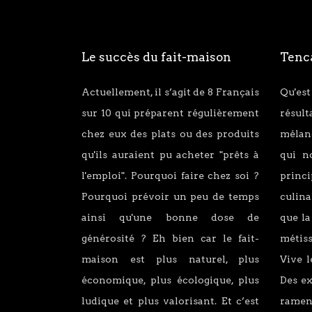
Le succès du fait-maison
Tenca
Actuellement, il s’agit de 8 Français
Qu'est
sur 10 qui préparent régulièrement
résul
chez eux des plats ou des produits
mélang
qu'ils auraient pu acheter "prêts à
qui n
l'emploi". Pourquoi faire chez soi ?
princ
Pourquoi prévoir un peu de temps
culina
ainsi qu'une bonne dose de
que la
générosité ? Eh bien car le fait-
métiss
maison est plus naturel, plus
Vive l
économique, plus écologique, plus
Des e
ludique et plus valorisant. Et c’est
ramen