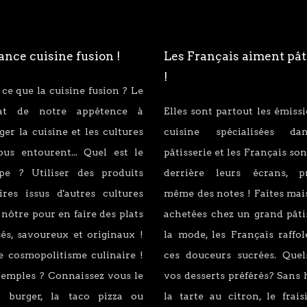
nce cuisine fusion !
Les Français aiment pât
!
 ce que la cuisine fusion ? Le
tat de notre appétence à
Elles sont partout les émiss
er la cuisine et les cultures
cuisine spécialisées d
ous entourent... Quel est le
pâtisserie et les Français son
ipe ? Utiliser des produits
derrière leurs écrans, p
ires issus d'autres cultures
même des notes ! Faites mai
 nôtre pour en faire des plats
achetées chez un grand pâti
és, savoureux et originaux !
la mode, les Français raffo
e cosmopolitisme culinaire !
ces douceurs sucrées. Quel
xemples ? Connaissez vous le
vos desserts préférés? Sans 
 burger, la taco pizza ou
la tarte au citron, le fraisi