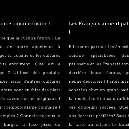
nce cuisine fusion !
Les Français aiment pât
!
 ce que la cuisine fusion ? Le
tat de notre appétence à
Elles sont partout les émiss
er la cuisine et les cultures
cuisine spécialisées d
ous entourent... Quel est le
pâtisserie et les Français son
ipe ? Utiliser des produits
derrière leurs écrans, p
ires issus d'autres cultures
même des notes ! Faites mai
 nôtre pour en faire des plats
achetées chez un grand pâti
és, savoureux et originaux !
la mode, les Français raffo
e cosmopolitisme culinaire !
ces douceurs sucrées. Quel
xemples ? Connaissez vous le
vos desserts préférés? Sans 
 burger, la taco pizza ou
la tarte au citron, le fraisi