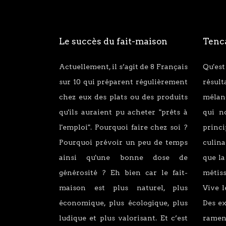
Le succès du fait-maison
Tenca
Actuellement, il s’agit de 8 Français
Qu'est
sur 10 qui préparent régulièrement
résul
chez eux des plats ou des produits
mélang
qu'ils auraient pu acheter "prêts à
qui n
l'emploi". Pourquoi faire chez soi ?
princ
Pourquoi prévoir un peu de temps
culina
ainsi qu'une bonne dose de
que la
générosité ? Eh bien car le fait-
métiss
maison est plus naturel, plus
Vive l
économique, plus écologique, plus
Des e
ludique et plus valorisant. Et c’est
ramen