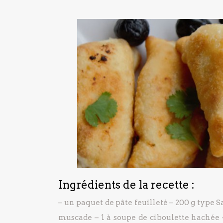
Ingrédients de la recette :
– un paquet de pâte feuilleté
– 200 g type S
muscade
– 1 à soupe de ciboulette hachée