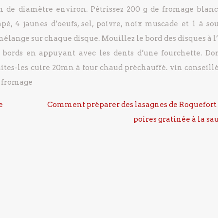
m de diamètre environ.
Pétrissez 200 g de fromage blanc
pé, 4 jaunes d’oeufs, sel, poivre, noix muscade et 1 à so
mélange sur chaque disque.
Mouillez le bord des disques à l
bords en appuyant avec les dents d’une fourchette.
Dor
aites-les cuire 20mn à four chaud préchauffé.
vin conseillé
u fromage
e
Comment préparer des lasagnes de Roquefort
poires gratinée à la sa