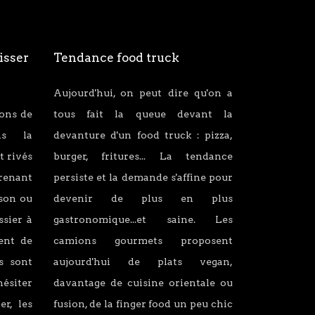
isser
Tendance food truck
Aujourd'hui, on peut dire qu'on a
ions de
tous fait la queue devant la
ans la
devanture d'un food truck : pizza,
t rivés
burger, fritures... La tendance
renant
persiste et la demande s'affine pour
son ou
devenir de plus en plus
ssier à
gastronomique...et saine. Les
lent de
camions gourmets proposent
s sont
aujourd'hui de plats vegan,
hésiter
davantage de cuisine orientale ou
er, les
fusion, de la finger food un peu chic