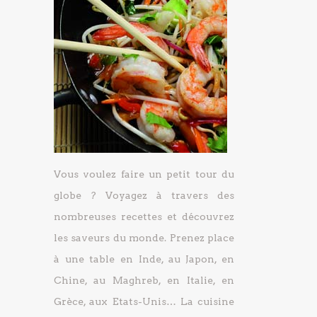
Vous voulez faire un petit tour du
globe ? Voyagez à travers des
nombreuses recettes et découvrez
les saveurs du monde. Prenez place
à une table en Inde, au Japon, en
Chine, au Maghreb, en Italie, en
Grèce, aux Etats-Unis… La cuisine