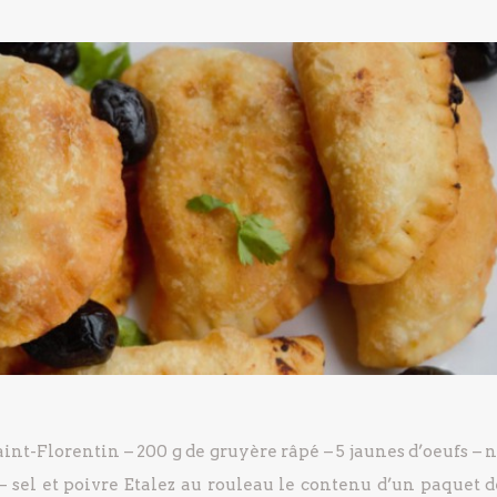
aint-Florentin
– 200 g de gruyère râpé
– 5 jaunes d’oeufs
– n
– sel et poivre
Etalez au rouleau le contenu d’un paquet d