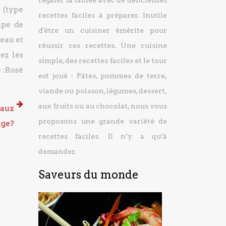
régaler la tablée avec de délicieuses
 (type
recettes faciles à préparer.
Inutile
upe de
d'être un cuisiner émérite pour
’eau et
réussir ces recettes. Une cuisine
ez les
simple, des recettes faciles et le tour
 :Rosé
est joué : Pâtes, pommes de terre,
viande ou poisson, légumes, dessert,
aux fruits ou au chocolat, nous vous
 aux
proposons une grande variété de
uge?
recettes faciles. Il n’y a qu’à
demander.
Saveurs du monde