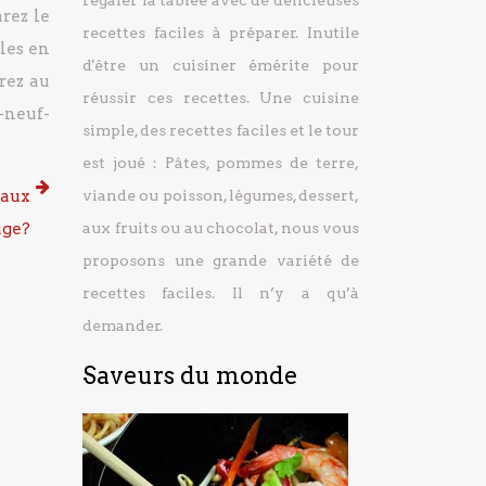
régaler la tablée avec de délicieuses
rez le
recettes faciles à préparer.
Inutile
-les en
d'être un cuisiner émérite pour
orez au
réussir ces recettes. Une cuisine
-neuf-
simple, des recettes faciles et le tour
est joué : Pâtes, pommes de terre,
 aux
viande ou poisson, légumes, dessert,
uge?
aux fruits ou au chocolat, nous vous
proposons une grande variété de
recettes faciles. Il n’y a qu’à
demander.
Saveurs du monde