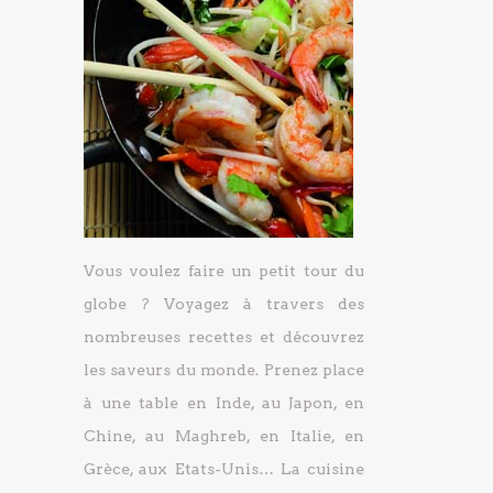
Vous voulez faire un petit tour du
globe ? Voyagez à travers des
nombreuses recettes et découvrez
les saveurs du monde. Prenez place
à une table en Inde, au Japon, en
Chine, au Maghreb, en Italie, en
Grèce, aux Etats-Unis… La cuisine