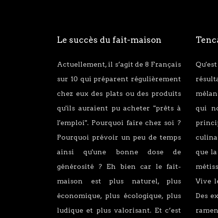
Le succès du fait-maison
Tenca
Actuellement, il s’agit de 8 Français
Qu'est
sur 10 qui préparent régulièrement
résul
chez eux des plats ou des produits
mélang
qu'ils auraient pu acheter "prêts à
qui n
l'emploi". Pourquoi faire chez soi ?
princ
Pourquoi prévoir un peu de temps
culina
ainsi qu'une bonne dose de
que la
générosité ? Eh bien car le fait-
métiss
maison est plus naturel, plus
Vive l
économique, plus écologique, plus
Des e
ludique et plus valorisant. Et c’est
ramen