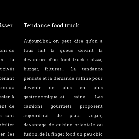
isser
Tendance food truck
Aujourd'hui, on peut dire qu'on a
ions de
tous fait la queue devant la
ans la
devanture d'un food truck : pizza,
t rivés
burger, fritures... La tendance
renant
persiste et la demande s'affine pour
son ou
devenir de plus en plus
ssier à
gastronomique...et saine. Les
lent de
camions gourmets proposent
s sont
aujourd'hui de plats vegan,
hésiter
davantage de cuisine orientale ou
er, les
fusion, de la finger food un peu chic