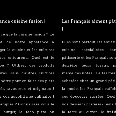
nce cuisine fusion !
Les Français aiment pât
!
 ce que la cuisine fusion ? Le
tat de notre appétence à
Elles sont partout les émiss
er la cuisine et les cultures
cuisine spécialisées d
ous entourent... Quel est le
pâtisserie et les Français son
ipe ? Utiliser des produits
derrière leurs écrans, p
ires issus d'autres cultures
même des notes ! Faites mai
 nôtre pour en faire des plats
achetées chez un grand pâti
és, savoureux et originaux !
la mode, les Français raffo
e cosmopolitisme culinaire !
ces douceurs sucrées. Quel
xemples ? Connaissez vous le
vos desserts préférés? Sans 
 burger, la taco pizza ou
la tarte au citron, le fraisi