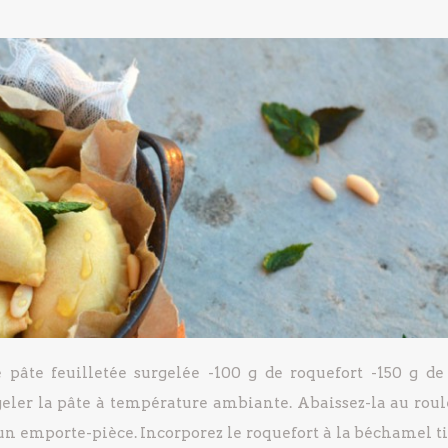
 pâte feuilletée surgelée
-100 g de roquefort
-150 g de
geler la pâte à température ambiante.
Abaissez-la au roul
’un emporte-pièce.
Incorporez le roquefort à la béchamel ti