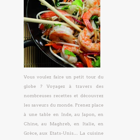
Vous voulez faire un petit tour du
globe ? Voyagez à travers des
nombreuses recettes et découvrez
les saveurs du monde. Prenez place
à une table en Inde, au Japon, en
Chine, au Maghreb, en Italie, en
Grèce, aux Etats-Unis… La cuisine