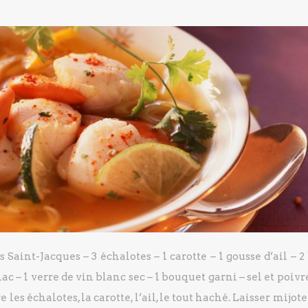
s Saint-Jacques
– 3 échalotes
– 1 carotte
– 1 gousse d’ail
– 2
nac
– 1 verre de vin blanc sec
– 1 bouquet garni
– sel et poivr
les échalotes, la carotte, l’ail, le tout haché.
Laisser mijote