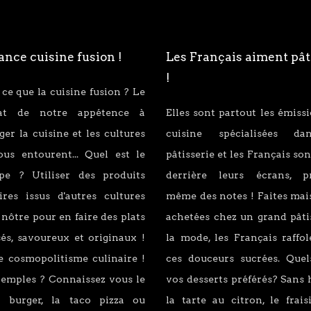
nce cuisine fusion !
Les Français aiment pât
!
 ce que la cuisine fusion ? Le
tat de notre appétence à
Elles sont partout les émiss
er la cuisine et les cultures
cuisine spécialisées d
ous entourent... Quel est le
pâtisserie et les Français son
ipe ? Utiliser des produits
derrière leurs écrans, p
ires issus d'autres cultures
même des notes ! Faites mai
 nôtre pour en faire des plats
achetées chez un grand pâti
és, savoureux et originaux !
la mode, les Français raffo
e cosmopolitisme culinaire !
ces douceurs sucrées. Quel
xemples ? Connaissez vous le
vos desserts préférés? Sans 
 burger, la taco pizza ou
la tarte au citron, le fraisi