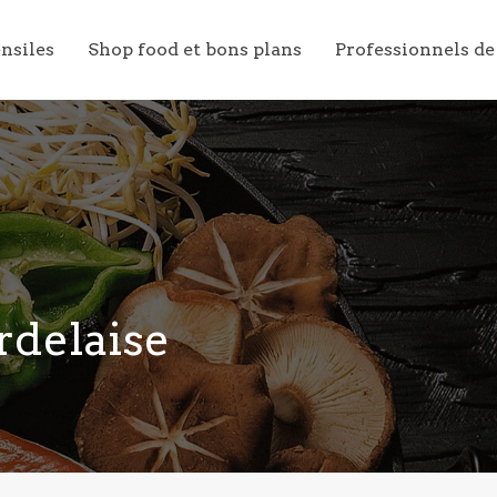
ensiles
Shop food et bons plans
Professionnels de
rdelaise