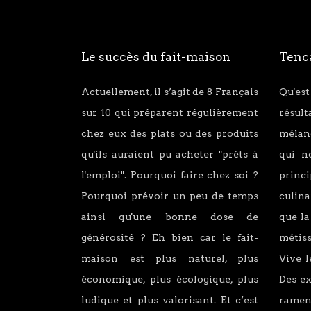
Le succès du fait-maison
Tenca
Actuellement, il s’agit de 8 Français
Qu'est
sur 10 qui préparent régulièrement
résul
chez eux des plats ou des produits
mélang
qu'ils auraient pu acheter "prêts à
qui n
l'emploi". Pourquoi faire chez soi ?
princ
Pourquoi prévoir un peu de temps
culina
ainsi qu'une bonne dose de
que la
générosité ? Eh bien car le fait-
métiss
maison est plus naturel, plus
Vive l
économique, plus écologique, plus
Des e
ludique et plus valorisant. Et c’est
ramen