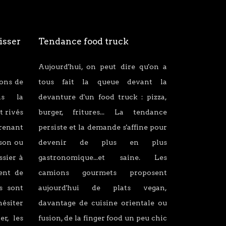
isser
Tendance food truck
Aujourd'hui, on peut dire qu'on a
ions de
tous fait la queue devant la
ans la
devanture d'un food truck : pizza,
t rivés
burger, fritures... La tendance
renant
persiste et la demande s'affine pour
son ou
devenir de plus en plus
ssier à
gastronomique...et saine. Les
lent de
camions gourmets proposent
s sont
aujourd'hui de plats vegan,
hésiter
davantage de cuisine orientale ou
er, les
fusion, de la finger food un peu chic