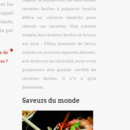
régaler la tablée avec de délicieuses
er les
recettes faciles à préparer.
Inutile
ouquet
d'être un cuisiner émérite pour
tante,
réussir ces recettes. Une cuisine
ix par
simple, des recettes faciles et le tour
est joué : Pâtes, pommes de terre,
x de
viande ou poisson, légumes, dessert,
es ?
aux fruits ou au chocolat, nous vous
proposons une grande variété de
recettes faciles. Il n’y a qu’à
demander.
Saveurs du monde