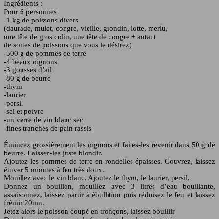
Ingrédients :
Pour 6 personnes
-1 kg de poissons divers
(daurade, mulet, congre, vieille, grondin, lotte, merlu,
une tête de gros colin, une tête de congre + autant
de sortes de poissons que vous le désirez)
-500 g de pommes de terre
-4 beaux oignons
-3 gousses d’ail
-80 g de beurre
-thym
-laurier
-persil
-sel et poivre
-un verre de vin blanc sec
-fines tranches de pain rassis
Émincez grossièrement les oignons et faites-les revenir dans 50 g de
beurre. Laissez-les juste blondir.
Ajoutez les pommes de terre en rondelles épaisses. Couvrez, laissez
étuver 5 minutes à feu très doux.
Mouillez avec le vin blanc. Ajoutez le thym, le laurier, persil.
Donnez un bouillon, mouillez avec 3 litres d’eau bouillante,
assaisonnez, laissez partir à ébullition puis réduisez le feu et laissez
frémir 20mn.
Jetez alors le poisson coupé en tronçons, laissez bouillir.