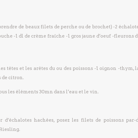
prendre de beaux filets
de perche ou de brochet)
-2 échalot
ouche
-1 dl de crème fraîche
-1 gros jaune d’oeuf
-fleurons d
les têtes et les arêtes du ou des poissons
-1 oignon
-thym, la
 de citron.
ous les éléments 30mn dans l’eau et le vin.
 d’échalotes hachées, posez les filets de poissons par-d
 Riesling.