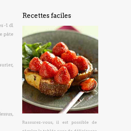
Recettes faciles
es
-1 dl
e pâte
urier,
essus,
Rassurez-vous, il est possible de