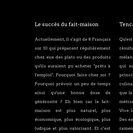
Le succès du fait-maison
Tenca
Actuellement, il s’agit de 8 Français
Qu'est
sur 10 qui préparent régulièrement
résul
chez eux des plats ou des produits
mélang
qu'ils auraient pu acheter "prêts à
qui n
l'emploi". Pourquoi faire chez soi ?
princ
Pourquoi prévoir un peu de temps
culina
ainsi qu'une bonne dose de
que la
générosité ? Eh bien car le fait-
métiss
maison est plus naturel, plus
Vive l
économique, plus écologique, plus
Des e
ludique et plus valorisant. Et c’est
ramen