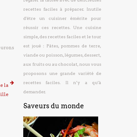
régaler la tablée avec de délicieuses
recettes faciles à préparer.
Inutile
d'être un cuisiner émérite pour
réussir ces recettes. Une cuisine
simple, des recettes faciles et le tour
est joué : Pâtes, pommes de terre,
eurons
viande ou poisson, légumes, dessert,
aux fruits ou au chocolat, nous vous
proposons une grande variété de
recettes faciles. Il n’y a qu’à
e la
demander.
ille
Saveurs du monde