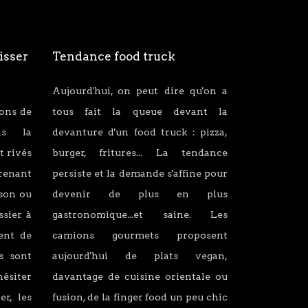
isser
Tendance food truck
Aujourd'hui, on peut dire qu'on a
ions de
tous fait la queue devant la
ans la
devanture d'un food truck : pizza,
t rivés
burger, fritures... La tendance
renant
persiste et la demande s'affine pour
son ou
devenir de plus en plus
ssier à
gastronomique...et saine. Les
lent de
camions gourmets proposent
s sont
aujourd'hui de plats vegan,
hésiter
davantage de cuisine orientale ou
er, les
fusion, de la finger food un peu chic