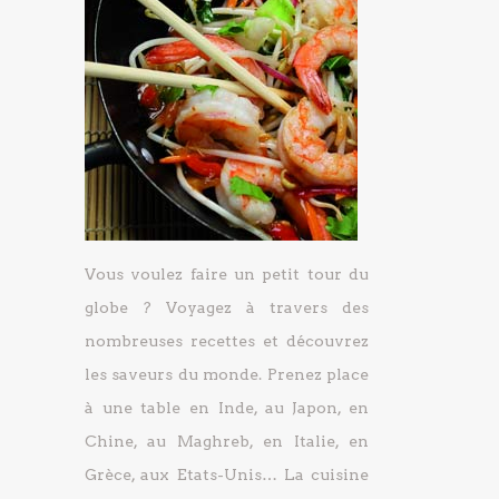
Vous voulez faire un petit tour du
globe ? Voyagez à travers des
nombreuses recettes et découvrez
les saveurs du monde. Prenez place
à une table en Inde, au Japon, en
Chine, au Maghreb, en Italie, en
Grèce, aux Etats-Unis… La cuisine