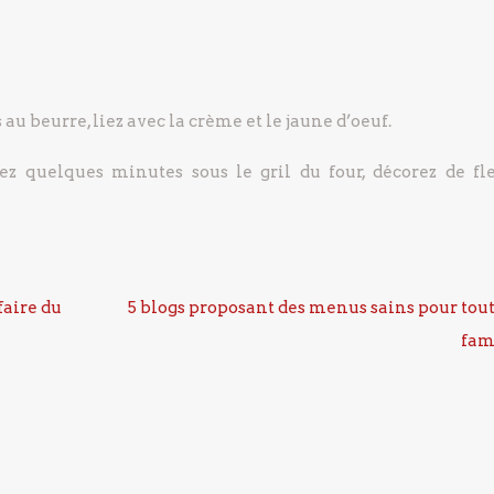
u beurre, liez avec la crème et le jaune d’oeuf.
ez quelques minutes sous le gril du four, décorez de fl
faire du
5 blogs proposant des menus sains pour tout
fam