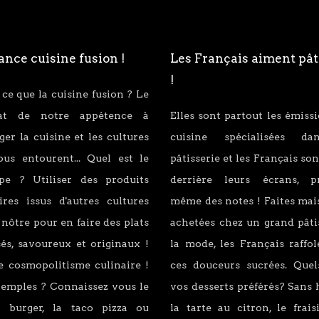
nce cuisine fusion !
Les Français aiment pât
!
 ce que la cuisine fusion ? Le
tat de notre appétence à
Elles sont partout les émiss
er la cuisine et les cultures
cuisine spécialisées d
ous entourent... Quel est le
pâtisserie et les Français son
ipe ? Utiliser des produits
derrière leurs écrans, p
ires issus d'autres cultures
même des notes ! Faites mai
 nôtre pour en faire des plats
achetées chez un grand pâti
és, savoureux et originaux !
la mode, les Français raffo
e cosmopolitisme culinaire !
ces douceurs sucrées. Quel
xemples ? Connaissez vous le
vos desserts préférés? Sans 
 burger, la taco pizza ou
la tarte au citron, le fraisi