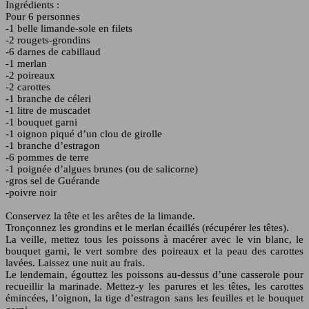
Ingrédients :
Pour 6 personnes
-1 belle limande-sole en filets
-2 rougets-grondins
-6 darnes de cabillaud
-1 merlan
-2 poireaux
-2 carottes
-1 branche de céleri
-1 litre de muscadet
-1 bouquet garni
-1 oignon piqué d’un clou de girolle
-1 branche d’estragon
-6 pommes de terre
-1 poignée d’algues brunes (ou de salicorne)
-gros sel de Guérande
-poivre noir
Conservez la tête et les arêtes de la limande.
Tronçonnez les grondins et le merlan écaillés (récupérer les têtes).
La veille, mettez tous les poissons à macérer avec le vin blanc, le
bouquet garni, le vert sombre des poireaux et la peau des carottes
lavées. Laissez une nuit au frais.
Le lendemain, égouttez les poissons au-dessus d’une casserole pour
recueillir la marinade. Mettez-y les parures et les têtes, les carottes
émincées, l’oignon, la tige d’estragon sans les feuilles et le bouquet