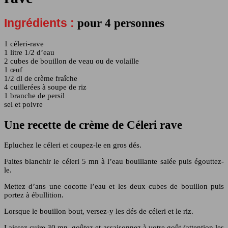
Ingrédients :
pour 4 personnes
1 céleri-rave
1 litre 1/2 d’eau
2 cubes de bouillon de veau ou de volaille
1 œuf
1/2 dl de crème fraîche
4 cuillerées à soupe de riz
1 branche de persil
sel et poivre
Une recette de crème de Céleri rave
Epluchez le céleri et coupez-le en gros dés.
Faites blanchir le céleri 5 mn à l’eau bouillante salée puis égouttez-
le.
Mettez d’ans une cocotte l’eau et les deux cubes de bouillon puis
portez à ébullition.
Lorsque le bouillon bout, versez-y les dés de céleri et le riz.
Laissez cuire 30 mn, goûtez et assaisonnez à votre goût (attention les