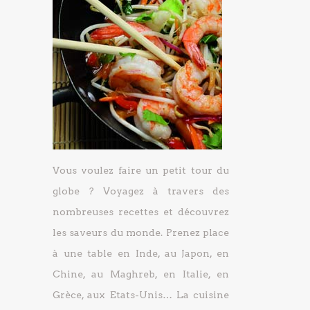
Vous voulez faire un petit tour du
globe ? Voyagez à travers des
nombreuses recettes et découvrez
les saveurs du monde. Prenez place
à une table en Inde, au Japon, en
Chine, au Maghreb, en Italie, en
Grèce, aux Etats-Unis… La cuisine