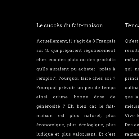
Le succès du fait-maison
Tenca
Actuellement, il s’agit de 8 Français
Qu'est
sur 10 qui préparent régulièrement
résul
chez eux des plats ou des produits
mélang
qu'ils auraient pu acheter "prêts à
qui n
l'emploi". Pourquoi faire chez soi ?
princ
Pourquoi prévoir un peu de temps
culina
ainsi qu'une bonne dose de
que la
générosité ? Eh bien car le fait-
métiss
maison est plus naturel, plus
Vive l
économique, plus écologique, plus
Des e
ludique et plus valorisant. Et c’est
ramen