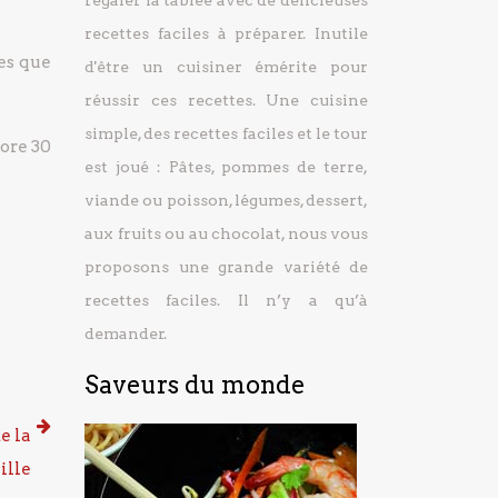
régaler la tablée avec de délicieuses
recettes faciles à préparer.
Inutile
es que
d'être un cuisiner émérite pour
réussir ces recettes. Une cuisine
simple, des recettes faciles et le tour
core 30
est joué : Pâtes, pommes de terre,
viande ou poisson, légumes, dessert,
aux fruits ou au chocolat, nous vous
proposons une grande variété de
recettes faciles. Il n’y a qu’à
demander.
Saveurs du monde
e la
ille