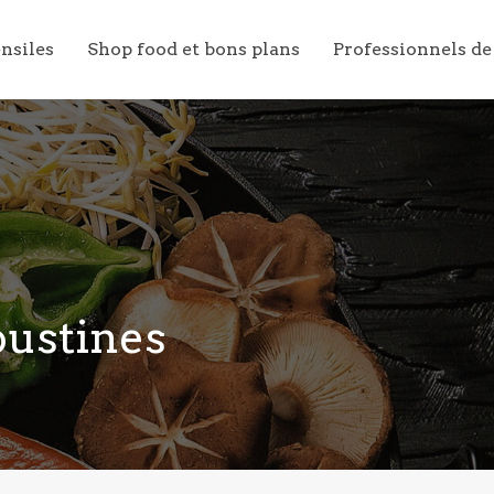
ensiles
Shop food et bons plans
Professionnels de
oustines