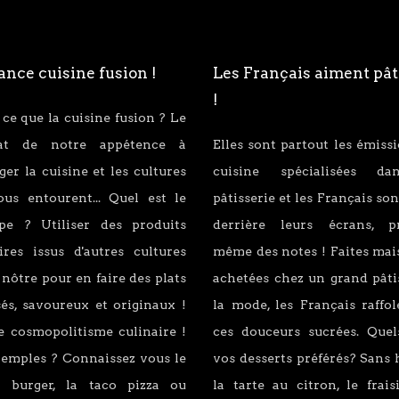
nce cuisine fusion !
Les Français aiment pât
!
 ce que la cuisine fusion ? Le
tat de notre appétence à
Elles sont partout les émiss
er la cuisine et les cultures
cuisine spécialisées d
ous entourent... Quel est le
pâtisserie et les Français son
ipe ? Utiliser des produits
derrière leurs écrans, p
ires issus d'autres cultures
même des notes ! Faites mai
 nôtre pour en faire des plats
achetées chez un grand pâti
és, savoureux et originaux !
la mode, les Français raffo
e cosmopolitisme culinaire !
ces douceurs sucrées. Quel
xemples ? Connaissez vous le
vos desserts préférés? Sans 
 burger, la taco pizza ou
la tarte au citron, le fraisi