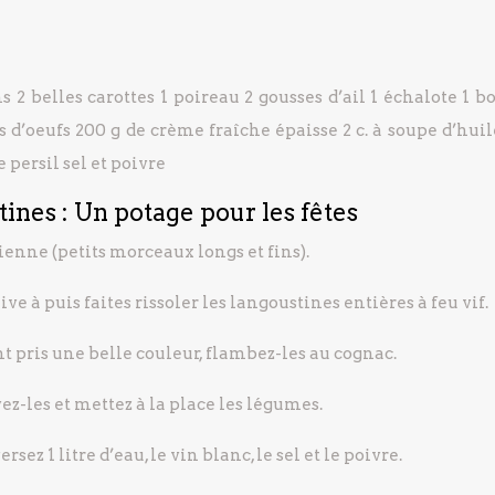
ns
2 belles carottes
1 poireau
2 gousses d’ail
1 échalote
1 b
s d’oeufs
200 g de crème fraîche épaisse
2 c. à soupe d’huil
e persil
sel et poivre
ines : Un potage pour les fêtes
ienne (petits morceaux longs et fins).
ive à puis faites rissoler les langoustines entières à feu vif.
t pris une belle couleur, flambez-les au cognac.
vez-les et mettez à la place les légumes.
ez 1 litre d’eau, le vin blanc, le sel et le poivre.