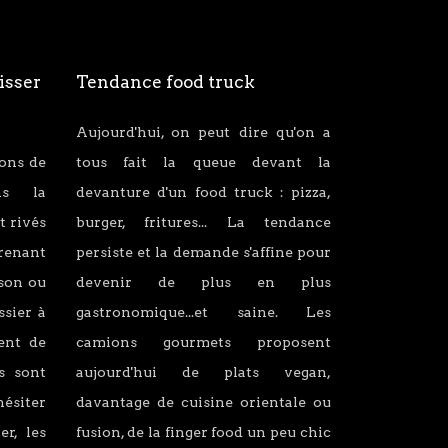
isser
Tendance food truck
Aujourd'hui, on peut dire qu'on a
ions de
tous fait la queue devant la
ans la
devanture d'un food truck : pizza,
t rivés
burger, fritures... La tendance
renant
persiste et la demande s'affine pour
son ou
devenir de plus en plus
ssier à
gastronomique...et saine. Les
lent de
camions gourmets proposent
s sont
aujourd'hui de plats vegan,
hésiter
davantage de cuisine orientale ou
er, les
fusion, de la finger food un peu chic