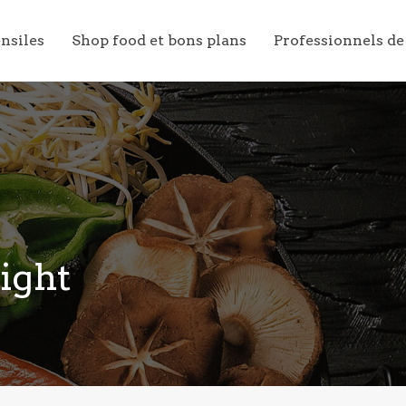
ensiles
Shop food et bons plans
Professionnels de
ight