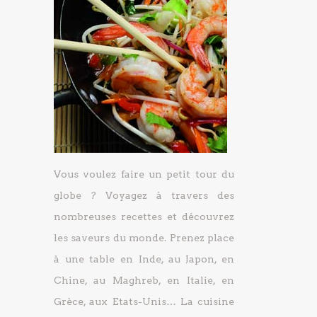
Vous voulez faire un petit tour du
globe ? Voyagez à travers des
nombreuses recettes et découvrez
les saveurs du monde. Prenez place
à une table en Inde, au Japon, en
Chine, au Maghreb, en Italie, en
Grèce, aux Etats-Unis… La cuisine