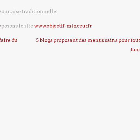
onnaise traditionnelle.
oposons le site
www.objectif-minceur.fr
.
faire du
5 blogs proposant des menus sains pour tout
fam