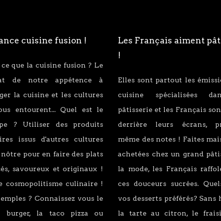
nce cuisine fusion !
Les Français aiment pât
!
 ce que la cuisine fusion ? Le
tat de notre appétence à
Elles sont partout les émiss
er la cuisine et les cultures
cuisine spécialisées d
ous entourent... Quel est le
pâtisserie et les Français son
ipe ? Utiliser des produits
derrière leurs écrans, p
ires issus d'autres cultures
même des notes ! Faites mai
 nôtre pour en faire des plats
achetées chez un grand pâti
és, savoureux et originaux !
la mode, les Français raffo
e cosmopolitisme culinaire !
ces douceurs sucrées. Quel
xemples ? Connaissez vous le
vos desserts préférés? Sans 
 burger, la taco pizza ou
la tarte au citron, le fraisi