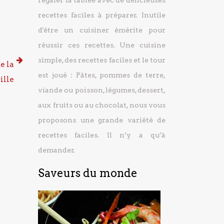
régaler la tablée avec de délicieuses
recettes faciles à préparer.
Inutile
d'être un cuisiner émérite pour
réussir ces recettes. Une cuisine
simple, des recettes faciles et le tour
e la
est joué : Pâtes, pommes de terre,
ille
viande ou poisson, légumes, dessert,
aux fruits ou au chocolat, nous vous
proposons une grande variété de
recettes faciles. Il n’y a qu’à
demander.
Saveurs du monde