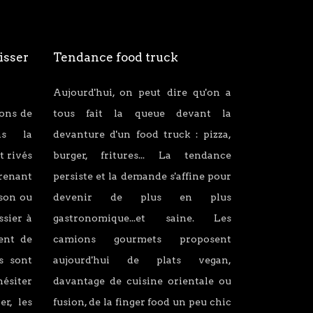
isser
Tendance food truck
Aujourd'hui, on peut dire qu'on a
ions de
tous fait la queue devant la
ans la
devanture d'un food truck : pizza,
t rivés
burger, fritures... La tendance
renant
persiste et la demande s'affine pour
son ou
devenir de plus en plus
ssier à
gastronomique...et saine. Les
lent de
camions gourmets proposent
s sont
aujourd'hui de plats vegan,
hésiter
davantage de cuisine orientale ou
er, les
fusion, de la finger food un peu chic