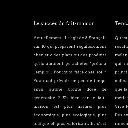
Le succès du fait-maison
Tenca
Actuellement, il s’agit de 8 Français
Qu'est
sur 10 qui préparent régulièrement
résul
chez eux des plats ou des produits
mélang
qu'ils auraient pu acheter "prêts à
qui n
l'emploi". Pourquoi faire chez soi ?
princ
Pourquoi prévoir un peu de temps
culina
ainsi qu'une bonne dose de
que la
générosité ? Eh bien car le fait-
métiss
maison est plus naturel, plus
Vive l
économique, plus écologique, plus
Des e
ludique et plus valorisant. Et c’est
ramen