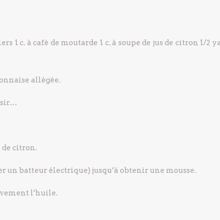
iers
1 c. à café de moutarde
1 c. à soupe de jus de citron
1/2 y
onnaise allégée.
ssir…
 de citron.
r un batteur électrique) jusqu’à obtenir une mousse.
ivement l’huile.