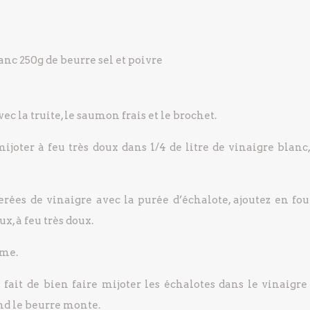
lanc
250g de beurre
sel et poivre
ec la truite, le saumon frais et le brochet.
joter à feu très doux dans 1/4 de litre de vinaigre blanc,
erées de vinaigre avec la purée d’échalote, ajoutez en fou
x, à feu très doux.
ème.
 fait de bien faire mijoter les échalotes dans le vinaigre
nd le beurre monte.