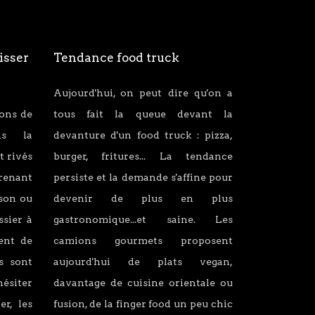
isser
Tendance food truck
Aujourd'hui, on peut dire qu'on a
ions de
tous fait la queue devant la
ans la
devanture d'un food truck : pizza,
t rivés
burger, fritures... La tendance
renant
persiste et la demande s'affine pour
son ou
devenir de plus en plus
ssier à
gastronomique...et saine. Les
lent de
camions gourmets proposent
s sont
aujourd'hui de plats vegan,
hésiter
davantage de cuisine orientale ou
er, les
fusion, de la finger food un peu chic