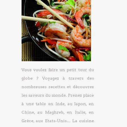
Vous voulez faire un petit tour du
globe ? Voyagez à travers des
nombreuses recettes et découvrez
les saveurs du monde. Prenez place
à une table en Inde, au Japon, en
Chine, au Maghreb, en Italie, en
Grèce, aux Etats-Unis… La cuisine