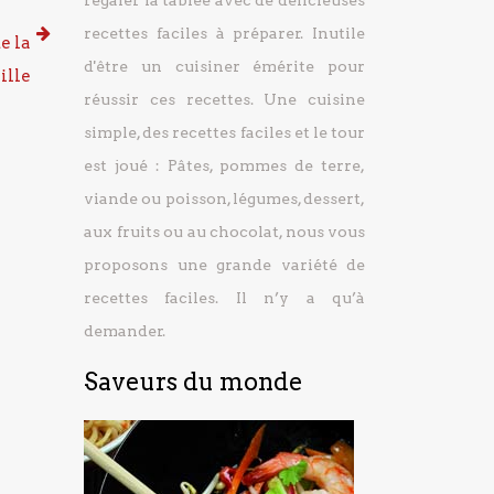
régaler la tablée avec de délicieuses
recettes faciles à préparer.
Inutile
e la
d'être un cuisiner émérite pour
ille
réussir ces recettes. Une cuisine
simple, des recettes faciles et le tour
est joué : Pâtes, pommes de terre,
viande ou poisson, légumes, dessert,
aux fruits ou au chocolat, nous vous
proposons une grande variété de
recettes faciles. Il n’y a qu’à
demander.
Saveurs du monde