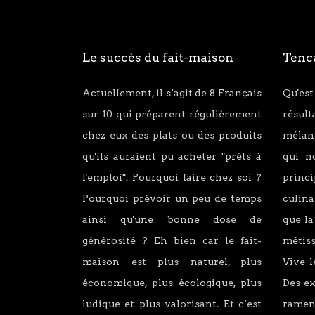
Le succès du fait-maison
Tenca
Actuellement, il s’agit de 8 Français
Qu'est
sur 10 qui préparent régulièrement
résul
chez eux des plats ou des produits
mélang
qu'ils auraient pu acheter "prêts à
qui n
l'emploi". Pourquoi faire chez soi ?
princ
Pourquoi prévoir un peu de temps
culina
ainsi qu'une bonne dose de
que la
générosité ? Eh bien car le fait-
métiss
maison est plus naturel, plus
Vive l
économique, plus écologique, plus
Des e
ludique et plus valorisant. Et c’est
ramen