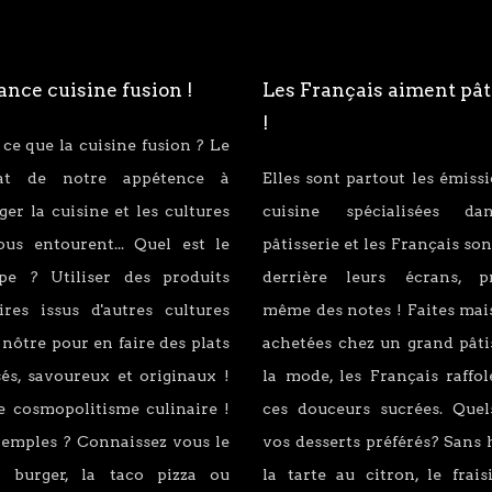
nce cuisine fusion !
Les Français aiment pât
!
 ce que la cuisine fusion ? Le
tat de notre appétence à
Elles sont partout les émiss
er la cuisine et les cultures
cuisine spécialisées d
ous entourent... Quel est le
pâtisserie et les Français son
ipe ? Utiliser des produits
derrière leurs écrans, p
ires issus d'autres cultures
même des notes ! Faites mai
 nôtre pour en faire des plats
achetées chez un grand pâti
és, savoureux et originaux !
la mode, les Français raffo
e cosmopolitisme culinaire !
ces douceurs sucrées. Quel
xemples ? Connaissez vous le
vos desserts préférés? Sans 
 burger, la taco pizza ou
la tarte au citron, le fraisi