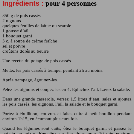
Ingrédients :
pour 4 personnes
350 g de pois cassés
2 oignons
quelques feuilles de laitue ou scarole
1 gousse d’ail
1 bouquet garni
3 c. à soupe de crème fraîche
sel et poivre
croûtons dorés au beurre
Une recette du potage de pois cassés
Mettez les pois cassés à tremper pendant 2h au moins.
Après trempage, égouttez-les.
Pelez les oignons et coupez-les en 4. Epluchez l’ail. Lavez la salade.
Dans une grande casserole, versez 1,5 litres d’eau, salez et ajoutez
les pois cassés, les oignons, l’ail, la salade et le bouquet garni.
Portez à ébullition, couvrez et faites cuire à petit bouillon pendant
environ 1h15, en écumant plusieurs fois.
Quand les légumes sont cuits, ôtez le bouquet garni, et passez le
potage au mixer. Remettez sur feu doux pour 10 min environ,