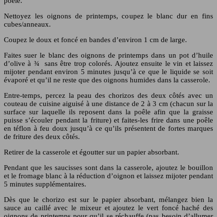
poêle.
Nettoyez les oignons de printemps, coupez le blanc dur en fins
cubes/anneaux.
Coupez le doux et foncé en bandes d’environ 1 cm de large.
Faites suer le blanc des oignons de printemps dans un pot d’huile
d’olive à ¾ sans être trop colorés. Ajoutez ensuite le vin et laissez
mijoter pendant environ 5 minutes jusqu’à ce que le liquide se soit
évaporé et qu’il ne reste que des oignons humides dans la casserole.
Entre-temps, percez la peau des chorizos des deux côtés avec un
couteau de cuisine aiguisé à une distance de 2 à 3 cm (chacun sur la
surface sur laquelle ils reposent dans la poêle afin que la graisse
puisse s’écouler pendant la friture) et faites-les frire dans une poêle
en téflon à feu doux jusqu’à ce qu’ils présentent de fortes marques
de friture des deux côtés.
Retirer de la casserole et égoutter sur un papier absorbant.
Pendant que les saucisses sont dans la casserole, ajoutez le bouillon
et le fromage blanc à la réduction d’oignon et laissez mijoter pendant
5 minutes supplémentaires.
Dès que le chorizo est sur le papier absorbant, mélangez bien la
sauce au caillé avec le mixeur et ajoutez le vert foncé haché des
oignons de printemps pour qu’il se réchauffe (pas besoin d’allumer