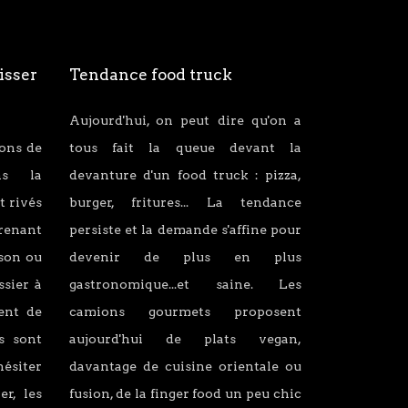
isser
Tendance food truck
Aujourd'hui, on peut dire qu'on a
ions de
tous fait la queue devant la
ans la
devanture d'un food truck : pizza,
t rivés
burger, fritures... La tendance
renant
persiste et la demande s'affine pour
son ou
devenir de plus en plus
ssier à
gastronomique...et saine. Les
lent de
camions gourmets proposent
s sont
aujourd'hui de plats vegan,
hésiter
davantage de cuisine orientale ou
er, les
fusion, de la finger food un peu chic