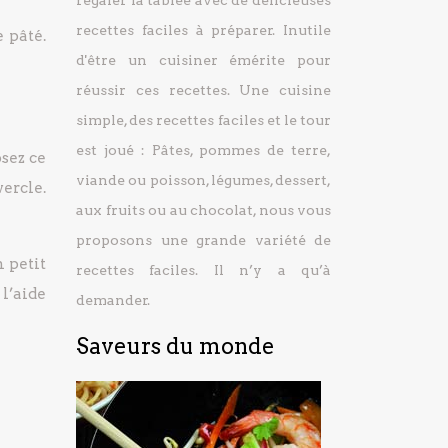
régaler la tablée avec de délicieuses
recettes faciles à préparer.
Inutile
 pâté.
d'être un cuisiner émérite pour
réussir ces recettes. Une cuisine
simple, des recettes faciles et le tour
est joué : Pâtes, pommes de terre,
sez ce
viande ou poisson, légumes, dessert,
ercle.
aux fruits ou au chocolat, nous vous
proposons une grande variété de
n petit
recettes faciles. Il n’y a qu’à
l’aide
demander.
Saveurs du monde