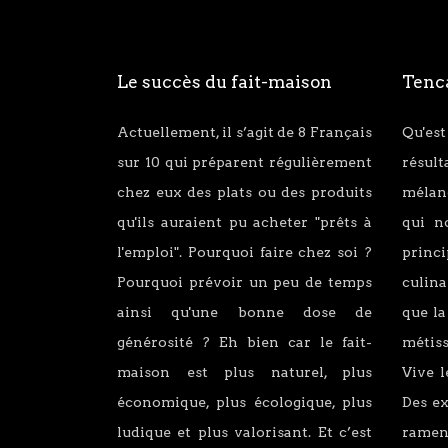
Le succès du fait-maison
Tenca
Actuellement, il s’agit de 8 Français
Qu'est
sur 10 qui préparent régulièrement
résul
chez eux des plats ou des produits
mélang
qu'ils auraient pu acheter "prêts à
qui n
l'emploi". Pourquoi faire chez soi ?
princ
Pourquoi prévoir un peu de temps
culina
ainsi qu'une bonne dose de
que la
générosité ? Eh bien car le fait-
métiss
maison est plus naturel, plus
Vive l
économique, plus écologique, plus
Des e
ludique et plus valorisant. Et c’est
ramen