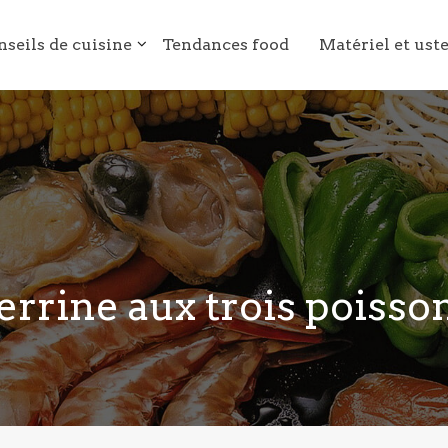
nseils de cuisine
Tendances food
Matériel et ust
errine aux trois poisso