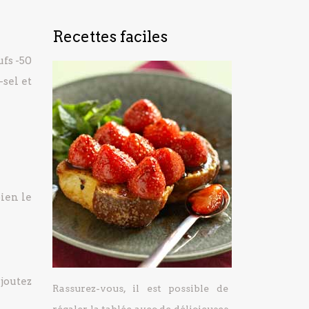
Recettes faciles
ufs
-50
-sel et
bien le
joutez
Rassurez-vous, il est possible de