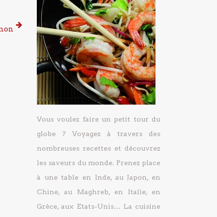
umon
Vous voulez faire un petit tour du
globe ? Voyagez à travers des
nombreuses recettes et découvrez
les saveurs du monde. Prenez place
à une table en Inde, au Japon, en
Chine, au Maghreb, en Italie, en
Grèce, aux Etats-Unis… La cuisine