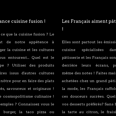
nce cuisine fusion !
Les Français aiment pât
!
 ce que la cuisine fusion ? Le
tat de notre appétence à
Elles sont partout les émiss
er la cuisine et les cultures
cuisine spécialisées d
ous entourent... Quel est le
pâtisserie et les Français son
ipe ? Utiliser des produits
derrière leurs écrans, p
ires issus d'autres cultures
même des notes ! Faites mai
 nôtre pour en faire des plats
achetées chez un grand pâti
és, savoureux et originaux !
la mode, les Français raffo
e cosmopolitisme culinaire !
ces douceurs sucrées. Quel
xemples ? Connaissez vous le
vos desserts préférés? Sans 
 burger, la taco pizza ou
la tarte au citron, le fraisi