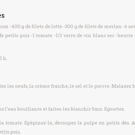
es
umon
-400 g de filets de lotte
-300 g de filets de merlan
-6 oe
de petits pois
-1 tomate
-1/2 verre de vin blanc sec
-beurre
1 h.
ez les oeufs, la crème fraîche, le sel et le poivre. Malaxez 
ans l’eau bouillante et faites-les blanchir 5mn. Egouttez.
 la tomate. Epépinez-la, découpez la pulpe en petits dés. A
tits pois.