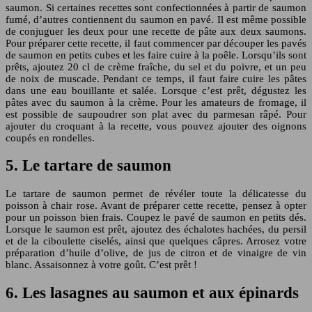
saumon. Si certaines recettes sont confectionnées à partir de saumon
fumé, d’autres contiennent du saumon en pavé. Il est même possible
de conjuguer les deux pour une recette de pâte aux deux saumons.
Pour préparer cette recette, il faut commencer par découper les pavés
de saumon en petits cubes et les faire cuire à la poêle. Lorsqu’ils sont
prêts, ajoutez 20 cl de crème fraîche, du sel et du poivre, et un peu
de noix de muscade. Pendant ce temps, il faut faire cuire les pâtes
dans une eau bouillante et salée. Lorsque c’est prêt, dégustez les
pâtes avec du saumon à la crème. Pour les amateurs de fromage, il
est possible de saupoudrer son plat avec du parmesan râpé. Pour
ajouter du croquant à la recette, vous pouvez ajouter des oignons
coupés en rondelles.
5. Le tartare de saumon
Le tartare de saumon permet de révéler toute la délicatesse du
poisson à chair rose. Avant de préparer cette recette, pensez à opter
pour un poisson bien frais. Coupez le pavé de saumon en petits dés.
Lorsque le saumon est prêt, ajoutez des échalotes hachées, du persil
et de la ciboulette ciselés, ainsi que quelques câpres. Arrosez votre
préparation d’huile d’olive, de jus de citron et de vinaigre de vin
blanc. Assaisonnez à votre goût. C’est prêt !
6. Les lasagnes au saumon et aux épinards