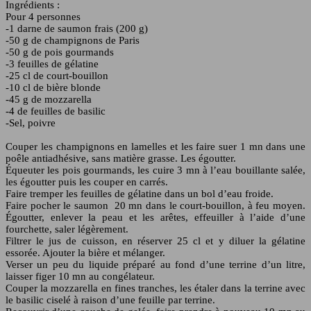
Ingrédients :
Pour 4 personnes
-1 darne de saumon frais (200 g)
-50 g de champignons de Paris
-50 g de pois gourmands
-3 feuilles de gélatine
-25 cl de court-bouillon
-10 cl de bière blonde
-45 g de mozzarella
-4 de feuilles de basilic
-Sel, poivre
Couper les champignons en lamelles et les faire suer 1 mn dans une
poêle antiadhésive, sans matière grasse. Les égoutter.
Équeuter les pois gourmands, les cuire 3 mn à l’eau bouillante salée,
les égoutter puis les couper en carrés.
Faire tremper les feuilles de gélatine dans un bol d’eau froide.
Faire pocher le saumon 20 mn dans le court-bouillon, à feu moyen.
Égoutter, enlever la peau et les arêtes, effeuiller à l’aide d’une
fourchette, saler légèrement.
Filtrer le jus de cuisson, en réserver 25 cl et y diluer la gélatine
essorée. Ajouter la bière et mélanger.
Verser un peu du liquide préparé au fond d’une terrine d’un litre,
laisser figer 10 mn au congélateur.
Couper la mozzarella en fines tranches, les étaler dans la terrine avec
le basilic ciselé à raison d’une feuille par terrine.