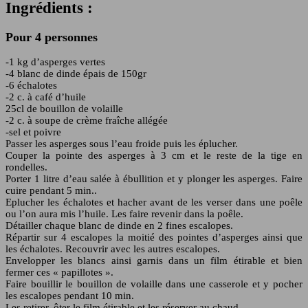
Ingrédients :
Pour 4 personnes
-1 kg d’asperges vertes
-4 blanc de dinde épais de 150gr
-6 échalotes
-2 c. à café d’huile
25cl de bouillon de volaille
-2 c. à soupe de crème fraîche allégée
-sel et poivre
Passer les asperges sous l’eau froide puis les éplucher.
Couper la pointe des asperges à 3 cm et le reste de la tige en
rondelles.
Porter 1 litre d’eau salée à ébullition et y plonger les asperges. Faire
cuire pendant 5 min..
Eplucher les échalotes et hacher avant de les verser dans une poêle
ou l’on aura mis l’huile. Les faire revenir dans la poêle.
Détailler chaque blanc de dinde en 2 fines escalopes.
Répartir sur 4 escalopes la moitié des pointes d’asperges ainsi que
les échalotes. Recouvrir avec les autres escalopes.
Envelopper les blancs ainsi garnis dans un film étirable et bien
fermer ces « papillotes ».
Faire bouillir le bouillon de volaille dans une casserole et y pocher
les escalopes pendant 10 min.
Les retirer, ôter le film étirable et les réserver au chaud.