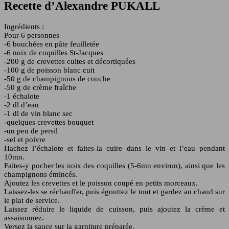
Recette d’Alexandre PUKALL
Ingrédients :
Pour 6 personnes
-6 bouchées en pâte feuilletée
-6 noix de coquilles St-Jacques
-200 g de crevettes cuites et décortiquées
-100 g de poisson blanc cuit
-50 g de champignons de couche
-50 g de crème fraîche
-1 échalote
-2 dl d’eau
-1 dl de vin blanc sec
-quelques crevettes bouquet
-un peu de persil
-sel et poivre
Hachez l’échalote et faites-la cuire dans le vin et l’eau pendant
10mn.
Faites-y pocher les noix des coquilles (5-6mn environ), ainsi que les
champignons émincés.
Ajoutez les crevettes et le poisson coupé en petits morceaux.
Laissez-les se réchauffer, puis égouttez le tout et gardez au chaud sur
le plat de service.
Laissez réduire le liquide de cuisson, puis ajoutez la crème et
assaisonnez.
Versez la sauce sur la garniture préparée.