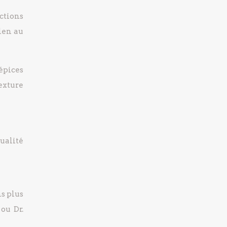
ctions
len au
épices
exture
ualité
s plus
ou Dr.