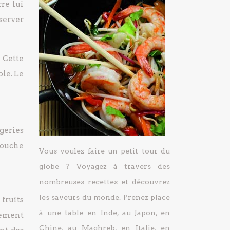
rre lui
server
 Cette
ble. Le
geries
touche
Vous voulez faire un petit tour du
globe ? Voyagez à travers des
nombreuses recettes et découvrez
les saveurs du monde. Prenez place
fruits
à une table en Inde, au Japon, en
rement
Chine, au Maghreb, en Italie, en