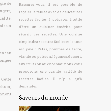
gie de
Rassurez-vous, il est possible de
ngers,
régaler la tablée avec de délicieuses
alité.
recettes faciles à préparer.
Inutile
isir un
d'être un cuisiner émérite pour
réussir ces recettes. Une cuisine
simple, des recettes faciles et le tour
est joué : Pâtes, pommes de terre,
ent au
viande ou poisson, légumes, dessert,
llongée
aux fruits ou au chocolat, nous vous
proposons une grande variété de
recettes faciles. Il n’y a qu’à
 Cette
demander.
 rhum,
ennent
Saveurs du monde