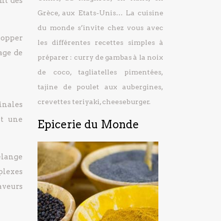
nt des
Grèce, aux Etats-Unis… La cuisine
du monde s’invite chez vous avec
lopper
les différentes recettes simples à
age de
préparer : curry de gambas à la noix
de coco, tagliatelles pimentées,
tajine de poulet aux aubergines,
crevettes teriyaki, cheeseburger.
ginales
nt une
Epicerie du Monde
mélange
plexes
aveurs