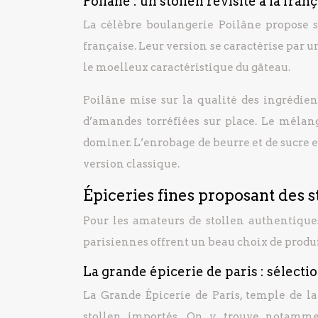
Poilâne : un stollen revisité à la fran
La célèbre boulangerie Poilâne propose s
française. Leur version se caractérise par u
le moelleux caractéristique du gâteau.
Poilâne mise sur la qualité des ingrédient
d’amandes torréfiées sur place. Le mélan
dominer. L’enrobage de beurre et de sucre 
version classique.
Épiceries fines proposant des s
Pour les amateurs de stollen authentique
parisiennes offrent un beau choix de produi
La grande épicerie de paris : sélecti
La Grande Épicerie de Paris, temple de l
stollen importés. On y trouve notamm