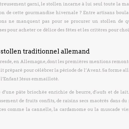
eusement garni, le stollen incarne à lui seul toute la ma
on de cette gourmandise hivernale ? Entre artisans boula
ptions ne manquent pas pour se procurer un stollen de qu
 pour acheter ce délice des fêtes et les critères pour cho
 stollen traditionnel allemand
e Dresde, en Allemagne, dont les premières mentions remont
tait préparé pour célébrer la période de l’Avent. Sa forme a
 l’Enfant Jésus emmailloté.
d’une pâte briochée enrichie de beurre, d’œufs et de lait.
sement de fruits confits, de raisins secs macérés dans du
pices comme la cannelle, la cardamome ou la muscade vi