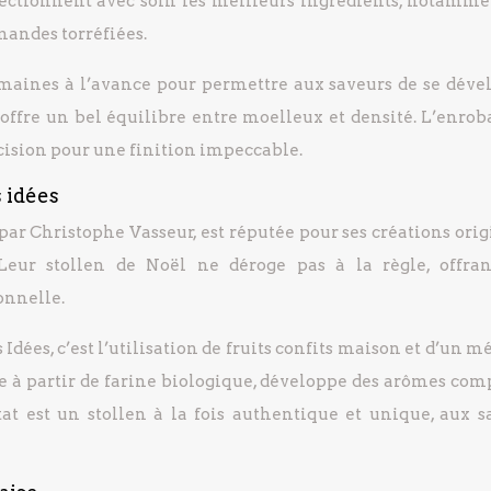
lectionnent avec soin les meilleurs ingrédients, notamme
amandes torréfiées.
emaines à l’avance pour permettre aux saveurs de se déve
ffre un bel équilibre entre moelleux et densité. L’enrob
écision pour une finition impeccable.
s idées
par Christophe Vasseur, est réputée pour ses créations ori
 Leur stollen de Noël ne déroge pas à la règle, offra
ionnelle.
 Idées, c’est l’utilisation de fruits confits maison et d’un 
ée à partir de farine biologique, développe des arômes com
at est un stollen à la fois authentique et unique, aux s