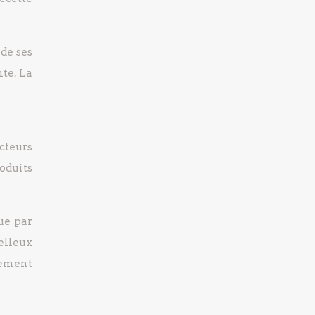
 de ses
nte. La
cteurs
oduits
ue par
oelleux
lement