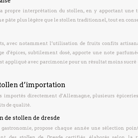
çaise
a propre interprétation du stollen, en y apportant une 
ne pâte plus légère que le stollen traditionnel, tout en con
s, avec notamment l’utilisation de fruits confits artisan
ge d’épices, subtilement dosé, apporte une note parfumé
est appliqué avec parcimonie pour un résultat moins sucré 
tollen d’importation
s importés directement d’Allemagne, plusieurs épiceries
ts de qualité.
on de stollen de dresde
a gastronomie, propose chaque année une sélection poin
ent des
stollen de Dresde
certifiés, élaborés selon la r