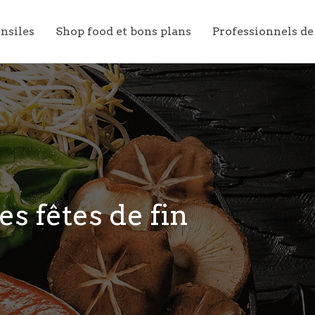
ensiles
Shop food et bons plans
Professionnels de
es fêtes de fin